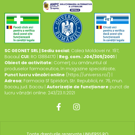
SC GEONET SRL | Sediu social:
Calea Moldovei nr. 197,
Bacau|
CUI:
RO 13884170 |
Reg. com.: J04/305/2001
|
Obiect de activitate:
Comerţ cu amănuntul al
produselor farmaceutice, în magazine specializate;
Punct lucru vânzări online
(https://universs.ro/) |
Adresa:
Farmacia Sf Spiridon, Str. Republicii, nr. 76, mun.
Bacau, jud. Bacau |
Autorizație de funcționare
punct de
lucru vânzări online: 243/23.11.2021
Toate drepturile rezervate UNIVERSS.RO