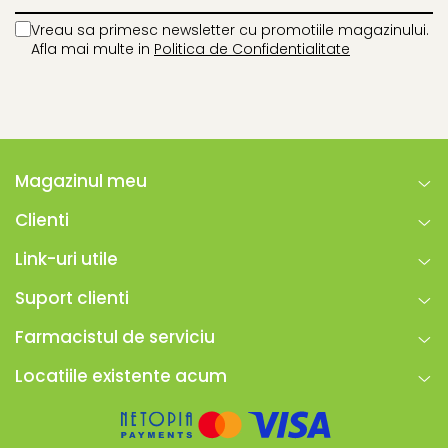
- Ghidati de PASIUNE si PRICEPERE stiu sa echilibreze
Vreau sa primesc newsletter cu promotiile magazinului.
GUSTUL;
Afla mai multe in
Politica de Confidentialitate
- Realizeaza produsele intr-un laborator special
amenjat si autorizat DSVSA si DSP.
Magazinul meu
Clienti
Link-uri utile
Suport clienti
Farmacistul de serviciu
Locatiile existente acum