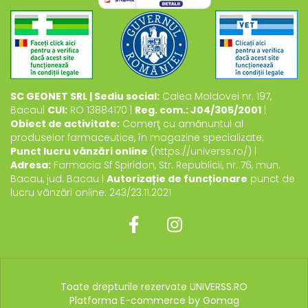
SC GEONET SRL | Sediu social:
Calea Moldovei nr. 197,
Bacau|
CUI:
RO 13884170 |
Reg. com.: J04/305/2001
|
Obiect de activitate:
Comerţ cu amănuntul al
produselor farmaceutice, în magazine specializate;
Punct lucru vânzări online
(https://universs.ro/) |
Adresa:
Farmacia Sf Spiridon, Str. Republicii, nr. 76, mun.
Bacau, jud. Bacau |
Autorizație de funcționare
punct de
lucru vânzări online: 243/23.11.2021
Toate drepturile rezervate UNIVERSS.RO
Platforma E-commerce by Gomag