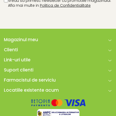
Vreau sa primesc newsletter cu promotiile magazinului.
dumneavoastra.
Afla mai multe in
Politica de Confidentialitate
Forma de prezentare: orteza pentru degete
Magazinul meu
Clienti
Link-uri utile
Suport clienti
Farmacistul de serviciu
Locatiile existente acum