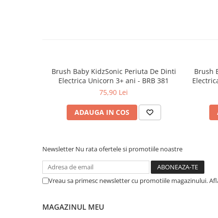
Dieta, nutritie si wellness
Ceai
Nutritie speciala
Detoxifiere
Controlul greutatii
Brush Baby KidzSonic Periuta De Dinti
Brush 
Igiena intima
Electrica Unicorn 3+ ani - BRB 381
Electric
Imunitate
75,90 Lei
Tonice si energizante
ADAUGA IN COS
Vitamine si minerale
Newsletter
Nu rata ofertele si promotiile noastre
Vreau sa primesc newsletter cu promotiile magazinului. Af
MAGAZINUL MEU