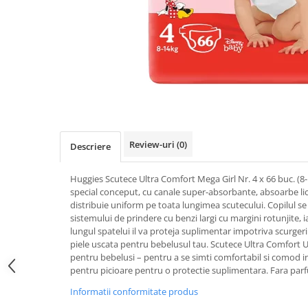
Uleiuri si unturi
Afectiuni neurovegetative
Raceala si gripa
Urinar
Antitusive
Neuropatii
Ingrijire la domiciliu
Decongestionant nazal
Antistres si anxietate
Scaune de dus
Dureri in gat
Sedative
Scaune WC de camera
Afectiuni urinare
Afectiuni oftalmologice
Orteze
Prostata
Afectiuni ORL
Orteze cervicale
Infectii urinare
Afectiuni osteo-musculo-articulare
Orteze copii
Antialergice
Review-uri
(0)
Orteze mana
Afectiuni respiratorii
Descriere
Durere si antiinflamatoare
Orteze picior
Dureri in gat
Huggies Scutece Ultra Comfort Mega Girl Nr. 4 x 66 buc. (8-1
Orteze spate, torace si abdomen
Antitusive
special conceput, cu canale super-absorbante, absoarbe lich
Plasturi
Raceala si gripa
distribuie uniform pe toata lungimea scutecului. Copilul se 
sistemului de prindere cu benzi largi cu margini rotunjite, i
Recuperare
Decongestionant nazal
lungul spatelui il va proteja suplimentar impotriva scurgeri
Afectiuni urinare
Tensiometre
piele uscata pentru bebelusul tau. Scutece Ultra Comfort 
pentru bebelusi – pentru a se simti comfortabil si comod in 
Infectii urinare
Termometre
pentru picioare pentru o protectie suplimentara. Fara parfu
Prostata
Informatii conformitate produs
Antialergice