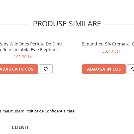
PRODUSE SIMILARE
Baby WildOnes Periuta De Dinti
Bepanthen 5% Crema x 10
a Reincarcabila Evie Elephant 0-
59,40 Lei
10 ani - BRB 238
162,90 Lei
ADAUGA IN COS
ADAUGA IN COS
la mai multe in
Politica de Confidentialitate
CLIENTI