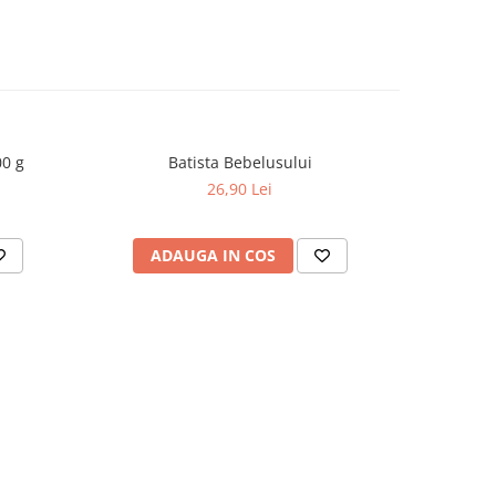
0 g
Batista Bebelusului
Autan 
Impot
26,90 Lei
ADAUGA IN COS
AD