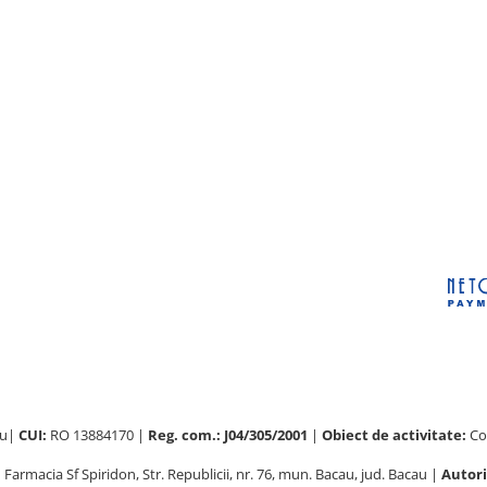
au|
CUI:
RO 13884170 |
Reg. com.: J04/305/2001
|
Obiect de activitate:
Com
:
Farmacia Sf Spiridon, Str. Republicii, nr. 76, mun. Bacau, jud. Bacau |
Autori