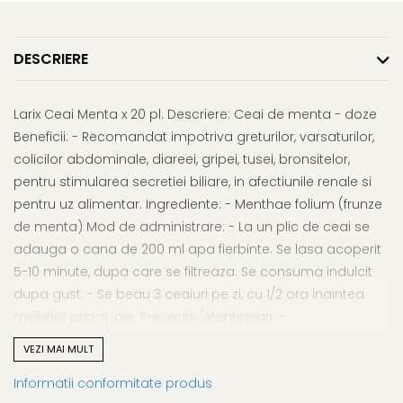
Afectiuni respiratorii
Uleiuri si unturi
Afectiuni neurovegetative
Urinar
Raceala si gripa
Neuropatii
Ingrijire la domiciliu
Antitusive
DESCRIERE
Antistres si anxietate
Scaune de dus
Decongestionant nazal
Sedative
Scaune WC de camera
Dureri in gat
Afectiuni oftalmologice
Larix Ceai Menta x 20 pl. Descriere: Ceai de menta - doze
Orteze
Afectiuni urinare
Beneficii: - Recomandat impotriva greturilor, varsaturilor,
Afectiuni ORL
Orteze cervicale
Prostata
colicilor abdominale, diareei, gripei, tusei, bronsitelor,
Afectiuni osteo-musculo-
Orteze copii
Infectii urinare
pentru stimularea secretiei biliare, in afectiunile renale si
articulare
Orteze mana
Antialergice
pentru uz alimentar. Ingrediente: - Menthae folium (frunze
Afectiuni respiratorii
Orteze picior
de menta) Mod de administrare: - La un plic de ceai se
Durere si antiinflamatoare
Dureri in gat
Orteze spate, torace si abdomen
adauga o cana de 200 ml apa fierbinte. Se lasa acoperit
Antitusive
Plasturi
5-10 minute, dupa care se filtreaza. Se consuma indulcit
Raceala si gripa
Recuperare
dupa gust. - Se beau 3 ceaiuri pe zi, cu 1/2 ora inaintea
Decongestionant nazal
meselor principale. Precautii:/Atentionari: -
Tensiometre
Afectiuni urinare
Hipersensibilitate la una sau mai multe componente.
Termometre
VEZI MAI MULT
Infectii urinare
Prezentare: cutie continand 20 plicuri x 1.5 g ceai
Informatii conformitate produs
Prostata