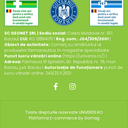
SC GEONET SRL | Sediu social:
Calea Moldovei nr. 197,
Bacau|
CUI:
RO 13884170 |
Reg. com.: J04/305/2001
|
Obiect de activitate:
Comerţ cu amănuntul al
produselor farmaceutice, în magazine specializate;
Punct lucru vânzări online
(https://universs.ro/) |
Adresa:
Farmacia Sf Spiridon, Str. Republicii, nr. 76, mun.
Bacau, jud. Bacau |
Autorizație de funcționare
punct de
lucru vânzări online: 243/23.11.2021
Toate drepturile rezervate UNIVERSS.RO
Platforma E-commerce by Gomag