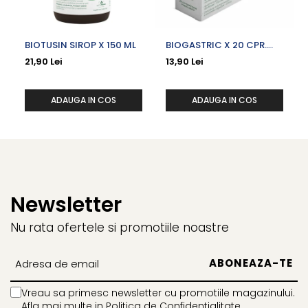
BIOTUSIN SIROP X 150 ML
BIOGASTRIC X 20 CPR.
MASTICABILE
21,90 Lei
13,90 Lei
ADAUGA IN COS
ADAUGA IN COS
Newsletter
Nu rata ofertele si promotiile noastre
Vreau sa primesc newsletter cu promotiile magazinului.
Afla mai multe in
Politica de Confidentialitate