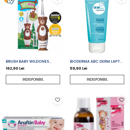
BRUSH BABY WILDONES
BIODERMA ABC DERM LAPTE
PERIUTA DE DINTI ELECTRICA
HIDRATANT X 200 ML
162,90 Lei
59,90 Lei
REINCARCABILA BERNIE BEAR
0-10 ANI - BRB 239
INDISPONIBIL
INDISPONIBIL