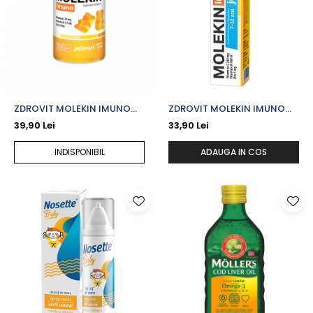
ZDROVIT MOLEKIN IMUNO
ZDROVIT MOLEKIN IMUNO
PORTOCALE 3 ANI+ X 60
JUNIOR 7-12 ANI X 20 CPR.
39,90 Lei
33,90 Lei
JELEURI GUMATE
EFERVESCENTE
INDISPONIBIL
ADAUGA IN COS