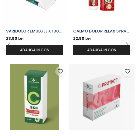
VARIDOLOR EMULGEL X 100
CALMO DOLOR RELAX SPRAY
ML
CU SPANZ SI CAPSICUM X
23,90 Lei
22,90 Lei
100 ML
ADAUGA IN COS
ADAUGA IN COS