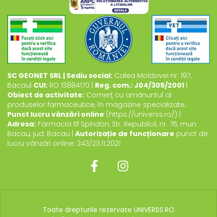
SC GEONET SRL | Sediu social:
Calea Moldovei nr. 197,
Bacau|
CUI:
RO 13884170 |
Reg. com.: J04/305/2001
|
Obiect de activitate:
Comerţ cu amănuntul al
produselor farmaceutice, în magazine specializate;
Punct lucru vânzări online
(https://universs.ro/) |
Adresa:
Farmacia Sf Spiridon, Str. Republicii, nr. 76, mun.
Bacau, jud. Bacau |
Autorizație de funcționare
punct de
lucru vânzări online: 243/23.11.2021
Toate drepturile rezervate UNIVERSS.RO