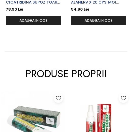
CICATRIDINA SUPOZITOARE
ALANERV X 20 CPS. MOI
X 10 BC.
GELATINOASE
78,90 Lei
54,90 Lei
ADAUGA IN COS
ADAUGA IN COS
PRODUSE PROPRII