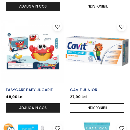
BEBELUSI/COPII/ADULTI X
ADAUGA IN COS
INDISPONIBIL
400 ML
EASYCARE BABY JUCARIE
CAVIT JUNIOR
MUZICALA CRAB PENTRU
MULTIVITAMINE CAISE X 20
48,90 Lei
27,90 Lei
BAIE DE FACUT BALOANE DIN
TB. MASTICABILE
SAPUN
ADAUGA IN COS
INDISPONIBIL