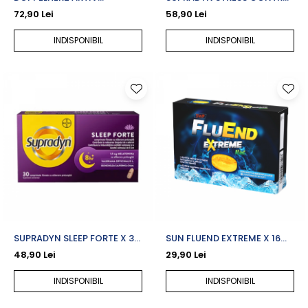
BISGLICINAT DE MAGNEZIU +
X 30 CPR. FILMATE
72,90 Lei
58,90 Lei
B6 X 60 CPS.
INDISPONIBIL
INDISPONIBIL
SUPRADYN SLEEP FORTE X 30
SUN FLUEND EXTREME X 16
CPR. FILMATE CU ELIBERARE
CPR. DE SUPT
48,90 Lei
29,90 Lei
PRELUNGITA
INDISPONIBIL
INDISPONIBIL