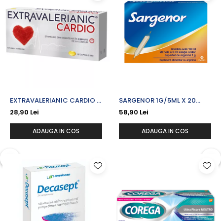
EXTRAVALERIANIC CARDIO X
SARGENOR 1G/5ML X 20
15 CPS.
FIOLE BUVABILE
28,90 Lei
58,90 Lei
ADAUGA IN COS
ADAUGA IN COS