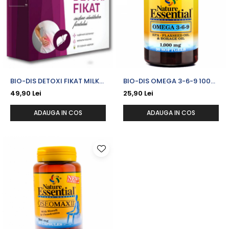
BIO-DIS DETOXI FIKAT MILK
BIO-DIS OMEGA 3-6-9 1000
THISTLE 9575 MG X 30 CPS.
MG X 30 CPS. MOI
49,90 Lei
25,90 Lei
ADAUGA IN COS
ADAUGA IN COS