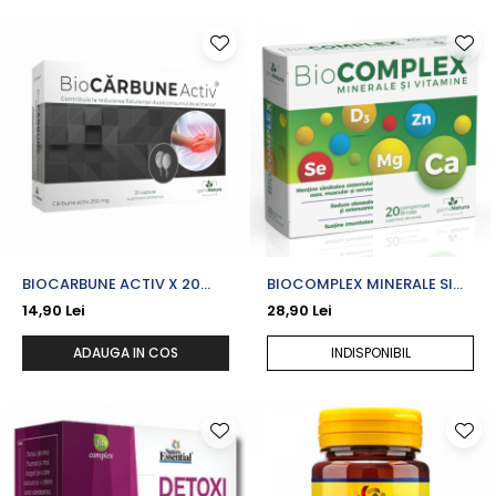
BIOCARBUNE ACTIV X 20
BIOCOMPLEX MINERALE SI
CPS.
VITAMINE X 20 CPR. FILM.
14,90 Lei
28,90 Lei
ADAUGA IN COS
INDISPONIBIL