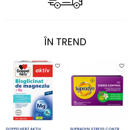
Antialergice
Dieta, nutritie si wellness
Ceai
Nutritie speciala
Detoxifiere
ÎN TREND
Controlul greutatii
Igiena intima
Imunitate
Tonice si energizante
Vitamine si minerale
DOPPELHERZ AKTIV
SUPRADYN STRESS CONTROL