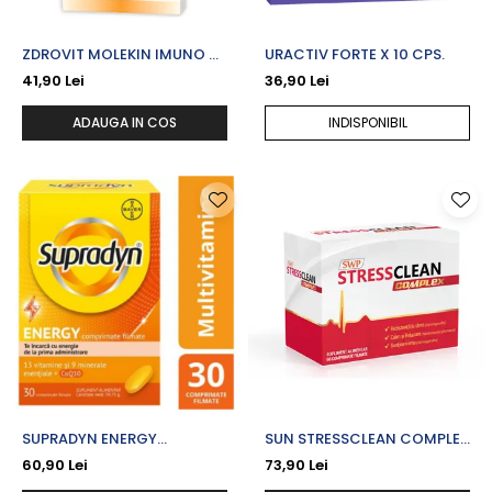
ZDROVIT MOLEKIN IMUNO X
URACTIV FORTE X 10 CPS.
30 CPR. FILM.
41,90 Lei
36,90 Lei
ADAUGA IN COS
INDISPONIBIL
SUPRADYN ENERGY
SUN STRESSCLEAN COMPLEX
COENZIMA Q10 X 30 CPR.
X 60 CPR. FILM.
60,90 Lei
73,90 Lei
FILM.