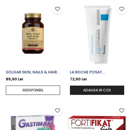
SOLGAR SKIN, NAILS & HAIR
LA ROCHE POSAY
FORMULA X 60 TB.
CICAPLAST B5 BALSAM
85,90 Lei
72,90 Lei
ULTRA REPARATOR CALMANT
CU INDICATII MULTIPLE X 100
INDISPONIBIL
ADAUGA IN COS
ML