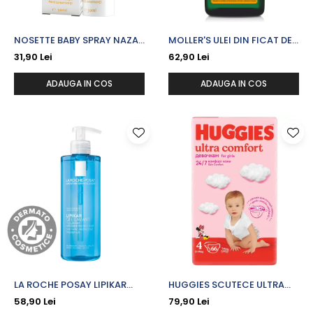
NOSETTE BABY SPRAY NAZAL
MOLLER'S ULEI DIN FICAT DE
APA DE MARE IZOTONICA X
COD OMEGA 3 AROMA
31,90 Lei
62,90 Lei
50 ML
LAMAIE X 250 ML
ADAUGA IN COS
ADAUGA IN COS
LA ROCHE POSAY LIPIKAR
HUGGIES SCUTECE ULTRA
GEL SPALARE PIELE SENSIBILA
COMFORT MEGA GIRL NR. 4
58,90 Lei
79,90 Lei
SAU USCATA
X 66 BUC. (8-14 KG)