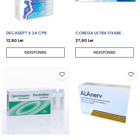
DECASEPT X 24 CPR.
COREGA ULTRA FIXARE
NEUTRO X 40 G
12,90 Lei
27,90 Lei
INDISPONIBIL
INDISPONIBIL