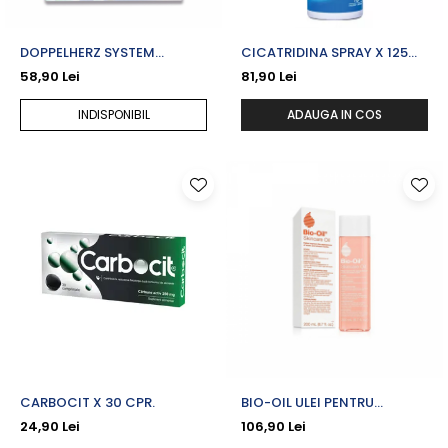
DOPPELHERZ SYSTEM
CICATRIDINA SPRAY X 125
KOLLAGEN BEAUTY PLUS X 10
ML
58,90 Lei
81,90 Lei
FL. UNIDOZA
INDISPONIBIL
ADAUGA IN COS
CARBOCIT X 30 CPR.
BIO-OIL ULEI PENTRU
INGRIJIREA PIELII X 200 ML
24,90 Lei
106,90 Lei