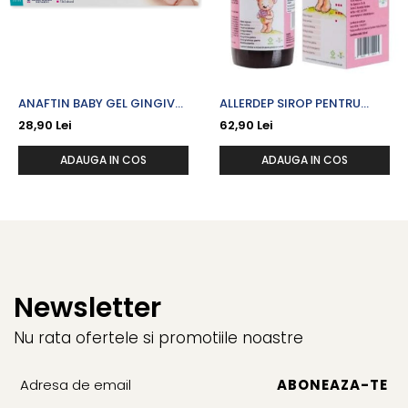
ANAFTIN BABY GEL GINGIVAL
ALLERDEP SIROP PENTRU
X 10 ML
COPII X 150 ML
28,90 Lei
62,90 Lei
ADAUGA IN COS
ADAUGA IN COS
Newsletter
Nu rata ofertele si promotiile noastre