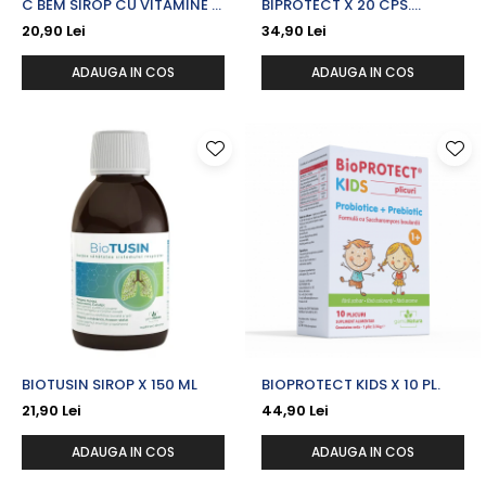
C BEM SIROP CU VITAMINE B
BIPROTECT X 20 CPS.
SI EXTRACT DE MACESE X
GASTROREZISTENTE
20,90 Lei
34,90 Lei
200 ML
ADAUGA IN COS
ADAUGA IN COS
BIOTUSIN SIROP X 150 ML
BIOPROTECT KIDS X 10 PL.
21,90 Lei
44,90 Lei
ADAUGA IN COS
ADAUGA IN COS