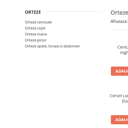
Chipsuri
Cadre de mers
Ingrijire par
Probiotice, prebiotice și sinbiotice
Antidiaretice
Ciocolata
Carje
Ingrijire ten
Ortez
ORTEZE
Antiflatulente
Probiotice, prebiotice și sinbiotice
Gemuri Si Creme Tartinabile
Dispozitive reabilitare
Protectie solara
Antivomitive
Afiseaza:
Antiflatulente
Orteze cervicale
Jeleuri
Carucioare cu rotile
Igiena oculara si ORL
Enzime digestive
Orteze copii
Laxative
Indulcitori si zahar
Dopuri pentru urechi
Orteze mana
Antispastice
Igiena orala
Antivomitive
Orteze picior
Produse Apicole
Echipamente medicale
Antiacide
Enzime digestive
Igiena si ingrijire intima
Orteze spate, torace si abdomen
Centu
Miere
Afectiuni hepato-biliare
Igiena si ingrijire
Ing
Antiacide
Polen, pastura si propolis
Protectoare si detoxifiante
Absorbante incontinenta
Antihelmintice
Seminte si fructe uscate
Afectiuni neurovegetative
Aleze
Electroliti/Saruri de rehidratare
ADAUG
Fructe uscate sau confiate
Antiescare
Sedative
Afectiuni endocrine
Seminte si nuci
Cearsafuri
Antistres si anxietate
Afectiuni hepato-biliare
Sosuri
Paturi
Neuropatii
Protectoare si detoxifiante
Corset Lo
Suplimente pentru sportivi
Perne medicinale
Afectiuni oftalmologice
Afectiuni metabolice
Ela
Plosca
Antrenament
Afectiuni ORL
Colesterol si trigliceride
Scutece incontinenta
Batoane proteice
Afectiuni osteo-musculo-articulare
Anemie
Sonda
ADAUG
Uleiuri esentiale
Afectiuni respiratorii
Diabet
Spalare fara clatire