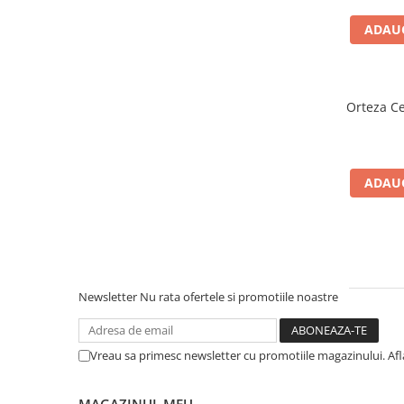
Dieta, nutritie si wellness
ADAUG
Ceai
Nutritie speciala
Detoxifiere
Orteza Ce
Controlul greutatii
Igiena intima
Imunitate
ADAUG
Tonice si energizante
Vitamine si minerale
Newsletter
Nu rata ofertele si promotiile noastre
Vreau sa primesc newsletter cu promotiile magazinului. Af