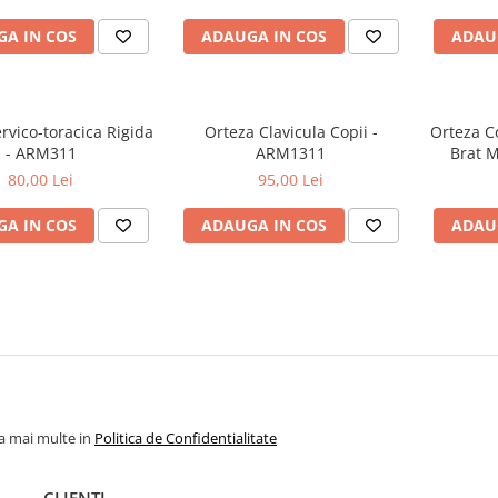
A IN COS
ADAUGA IN COS
ADAU
rvico-toracica Rigida
Orteza Clavicula Copii -
Orteza C
- ARM311
ARM1311
Brat M
80,00 Lei
95,00 Lei
A IN COS
ADAUGA IN COS
ADAU
la mai multe in
Politica de Confidentialitate