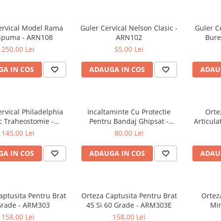
ervical Model Rama
Guler Cervical Nelson Clasic -
Guler Ce
Spuma - ARN108
ARN102
Bure
250,00 Lei
55,00 Lei
A IN COS
ADAUGA IN COS
ADAU
rvical Philadelphia
Incaltaminte Cu Protectie
Ortez
c Traheostomie -
Pentru Bandaj Ghipsat -
Articula
ARN104B
ARF11
145,00 Lei
80,00 Lei
A IN COS
ADAUGA IN COS
ADAU
aptusita Pentru Brat
Orteza Captusita Pentru Brat
Ortez
Grade - ARM303
45 Si 60 Grade - ARM303E
Mi
158,00 Lei
158,00 Lei