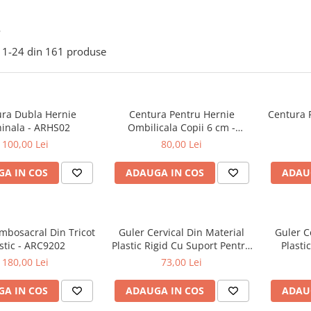
e
1-
24
din
161
produse
ra Dubla Hernie
Centura Pentru Hernie
Centura 
hinala - ARHS02
Ombilicala Copii 6 cm -
ARC1422
100,00 Lei
80,00 Lei
A IN COS
ADAUGA IN COS
ADAU
mbosacral Din Tricot
Guler Cervical Din Material
Guler C
stic - ARC9202
Plastic Rigid Cu Suport Pentru
Plasti
Barbie Si Lungime Reglabila -
Barbie S
180,00 Lei
73,00 Lei
ARN101
A IN COS
ADAUGA IN COS
ADAU