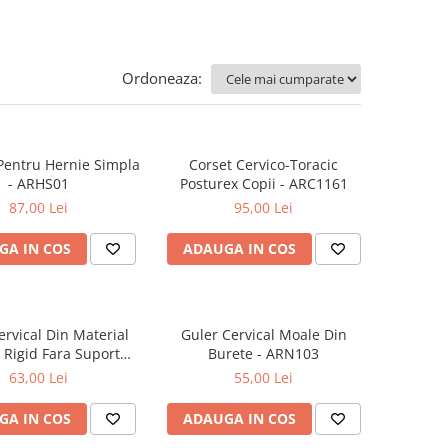
Ordoneaza:
Pentru Hernie Simpla
Corset Cervico-Toracic
- ARHS01
Posturex Copii - ARC1161
87,00 Lei
95,00 Lei
GA IN COS
ADAUGA IN COS
ervical Din Material
Guler Cervical Moale Din
c Rigid Fara Suport
Burete - ARN103
i Lungime Reglabila -
63,00 Lei
55,00 Lei
ARN100
GA IN COS
ADAUGA IN COS