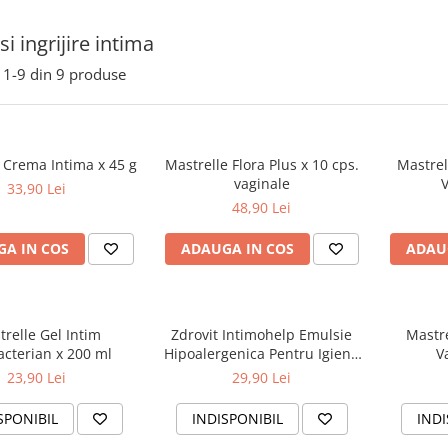
si ingrijire intima
1-
9
din
9
produse
 Crema Intima x 45 g
Mastrelle Flora Plus x 10 cps.
Mastre
vaginale
V
33,90 Lei
48,90 Lei
A IN COS
ADAUGA IN COS
ADAU
relle Gel Intim
Zdrovit Intimohelp Emulsie
Mastre
acterian x 200 ml
Hipoalergenica Pentru Igiena
V
Intima x 400 ml + Servetele
23,90 Lei
29,90 Lei
Umede Cadou
SPONIBIL
INDISPONIBIL
INDI