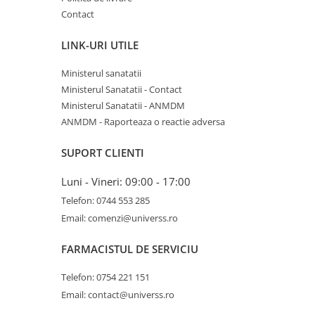
Dieta, nutritie si wellness
Contact
Ceai
LINK-URI UTILE
Nutritie speciala
Detoxifiere
Ministerul sanatatii
Controlul greutatii
Ministerul Sanatatii - Contact
Igiena intima
Ministerul Sanatatii - ANMDM
ANMDM - Raporteaza o reactie adversa
Imunitate
Tonice si energizante
SUPORT CLIENTI
Vitamine si minerale
Luni - Vineri: 09:00 - 17:00
Telefon: 0744 553 285
Email: comenzi@universs.ro
FARMACISTUL DE SERVICIU
Telefon: 0754 221 151
Email: contact@universs.ro