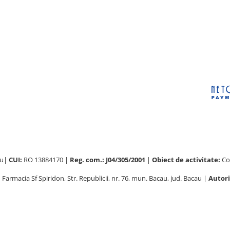
au|
CUI:
RO 13884170 |
Reg. com.: J04/305/2001
|
Obiect de activitate:
Com
:
Farmacia Sf Spiridon, Str. Republicii, nr. 76, mun. Bacau, jud. Bacau |
Autori