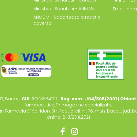
Ministerul Sanatatii - Contact
Telefon: 0
Ministerul Sanatatii - ANMDM
Email: com
ANMDM - Raporteaza o reactie
adversa
97, Bacau|
CUI:
RO 13884170 |
Reg. com.: J04/305/2001
|
Obiect 
farmaceutice, în magazine specializate;
a:
Farmacia Sf Spiridon, Str. Republicii, nr. 76, mun. Bacau, jud. 
online: 243/23.11.2021