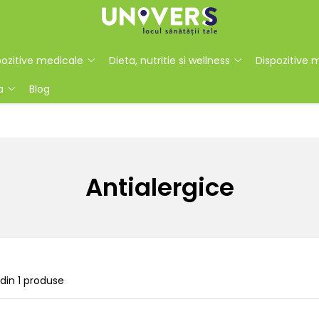
ozitive medicale
Dieta, nutritie si wellness
Dispozitive 
a
Blog
Antialergice
din
1
produse