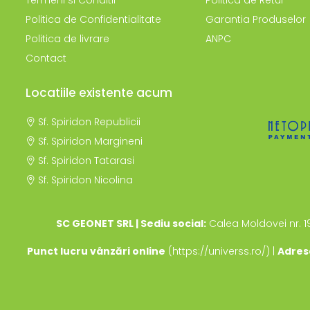
Termeni si Conditii
Politica de Retur
Antialergice
Politica de Confidentialitate
Garantia Produselor
Dieta, nutritie si wellness
Politica de livrare
ANPC
Ceai
Contact
Nutritie speciala
Detoxifiere
Locatiile existente acum
Controlul greutatii
Igiena intima
Sf. Spiridon Republicii
Imunitate
Sf. Spiridon Margineni
Tonice si energizante
Sf. Spiridon Tatarasi
Sf. Spiridon Nicolina
Vitamine si minerale
SC GEONET SRL | Sediu social:
Calea Moldovei nr. 1
Punct lucru vânzări online
(https://universs.ro/) |
Adres