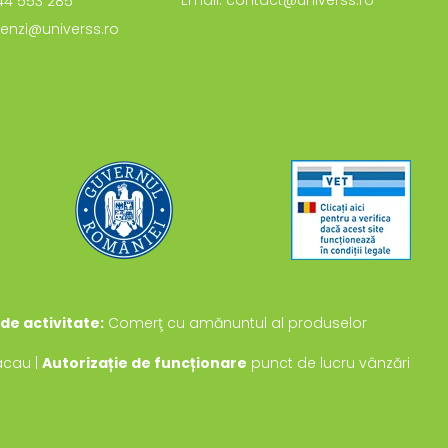
Email: contact@universs.ro
744 553 285
enzi@universs.ro
de activitate:
Comerţ cu amănuntul al produselor
Bacau |
Autorizație de funcționare
punct de lucru vânzări