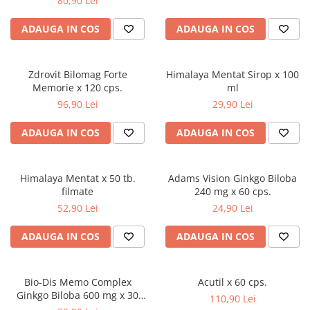
80,90 Lei
Uleiuri si unturi
Afectiuni neurovegetative
Raceala si gripa
Urinar
Antitusive
ADAUGA IN COS
ADAUGA IN COS
Neuropatii
Ingrijire la domiciliu
Decongestionant nazal
Antistres si anxietate
Scaune de dus
Dureri in gat
Sedative
Scaune WC de camera
Zdrovit Bilomag Forte
Himalaya Mentat Sirop x 100
Afectiuni urinare
Afectiuni oftalmologice
Memorie x 120 cps.
ml
Orteze
Prostata
96,90 Lei
29,90 Lei
Afectiuni ORL
Orteze cervicale
Infectii urinare
Afectiuni osteo-musculo-articulare
Orteze copii
ADAUGA IN COS
ADAUGA IN COS
Antialergice
Orteze mana
Afectiuni respiratorii
Durere si antiinflamatoare
Orteze picior
Dureri in gat
Himalaya Mentat x 50 tb.
Adams Vision Ginkgo Biloba
Orteze spate, torace si abdomen
Antitusive
filmate
240 mg x 60 cps.
Plasturi
Raceala si gripa
52,90 Lei
24,90 Lei
Recuperare
Decongestionant nazal
ADAUGA IN COS
ADAUGA IN COS
Afectiuni urinare
Tensiometre
Infectii urinare
Termometre
Prostata
Bio-Dis Memo Complex
Acutil x 60 cps.
Ginkgo Biloba 600 mg x 30
Antialergice
110,90 Lei
cps.