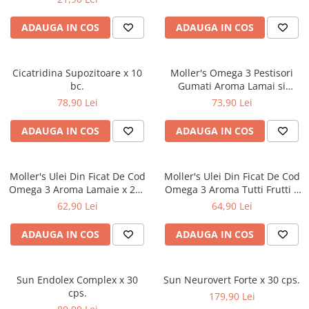
Chipsuri
Cadre de mers
Ingrijire par
Probiotice, prebiotice și sinbiotice
Antidiaretice
Ciocolata
Carje
Ingrijire ten
ADAUGA IN COS
ADAUGA IN COS
Antiflatulente
Probiotice, prebiotice și sinbiotice
Gemuri Si Creme Tartinabile
Dispozitive reabilitare
Protectie solara
Antivomitive
Antiflatulente
Jeleuri
Carucioare cu rotile
Igiena oculara si ORL
Enzime digestive
Laxative
Cicatridina Supozitoare x 10
Moller's Omega 3 Pestisori
Indulcitori si zahar
Dopuri pentru urechi
Antispastice
Igiena orala
bc.
Gumati Aroma Lamai si
Antivomitive
Produse Apicole
Portocale x 36 jeleuri
Echipamente medicale
Antiacide
78,90 Lei
73,90 Lei
Enzime digestive
Igiena si ingrijire intima
Miere
Afectiuni hepato-biliare
Igiena si ingrijire
Antiacide
ADAUGA IN COS
ADAUGA IN COS
Polen, pastura si propolis
Protectoare si detoxifiante
Absorbante incontinenta
Antihelmintice
Seminte si fructe uscate
Afectiuni neurovegetative
Aleze
Electroliti/Saruri de rehidratare
Moller's Ulei Din Ficat De Cod
Fructe uscate sau confiate
Moller's Ulei Din Ficat De Cod
Antiescare
Sedative
Afectiuni endocrine
Omega 3 Aroma Lamaie x 250
Omega 3 Aroma Tutti Frutti x
Seminte si nuci
Cearsafuri
Antistres si anxietate
Afectiuni hepato-biliare
ml
250 ml
62,90 Lei
64,90 Lei
Sosuri
Paturi
Neuropatii
Protectoare si detoxifiante
Suplimente pentru sportivi
Perne medicinale
Afectiuni oftalmologice
ADAUGA IN COS
ADAUGA IN COS
Afectiuni metabolice
Plosca
Antrenament
Afectiuni ORL
Colesterol si trigliceride
Scutece incontinenta
Batoane proteice
Afectiuni osteo-musculo-articulare
Sun Endolex Complex x 30
Sun Neurovert Forte x 30 cps.
Anemie
Sonda
Uleiuri esentiale
cps.
179,90 Lei
Afectiuni respiratorii
Diabet
Spalare fara clatire