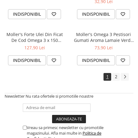
32,90 Lei
INDISPONIBIL
INDISPONIBIL
Moller's Forte Ulei Din Ficat
Moller's Omega 3 Pestisori
De Cod Omega 3 x 150
Gumati Aroma Lamaie Verde
capsule
si Capsuni x 36 jeleuri
127,90 Lei
73,90 Lei
INDISPONIBIL
INDISPONIBIL
1
2
Newsletter
Nu rata ofertele si promotiile noastre
Vreau sa primesc newsletter cu promotiile
magazinului. Afla mai multe in
Politica de