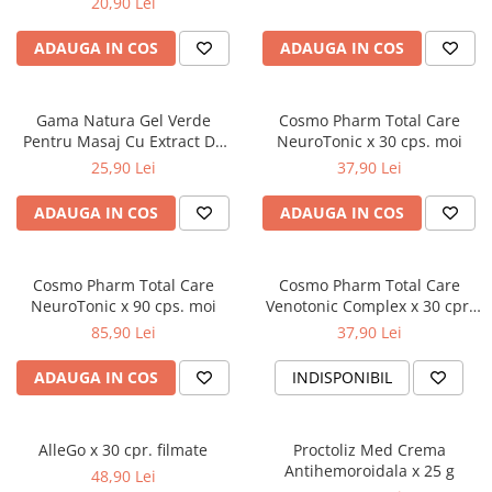
20,90 Lei
Dieta, nutritie si wellness
ADAUGA IN COS
ADAUGA IN COS
Ceai
Nutritie speciala
Detoxifiere
Gama Natura Gel Verde
Cosmo Pharm Total Care
Controlul greutatii
Pentru Masaj Cu Extract De
NeuroTonic x 30 cps. moi
Castan Salbatic x 500 ml
Igiena intima
25,90 Lei
37,90 Lei
Imunitate
ADAUGA IN COS
ADAUGA IN COS
Tonice si energizante
Vitamine si minerale
Cosmo Pharm Total Care
Cosmo Pharm Total Care
NeuroTonic x 90 cps. moi
Venotonic Complex x 30 cpr.
film.
85,90 Lei
37,90 Lei
ADAUGA IN COS
INDISPONIBIL
AlleGo x 30 cpr. filmate
Proctoliz Med Crema
Antihemoroidala x 25 g
48,90 Lei