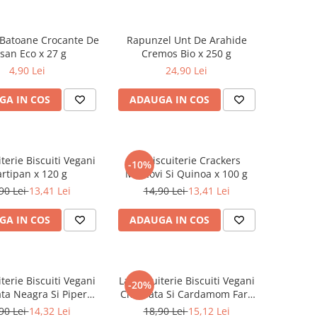
Batoane Crocante De
Rapunzel Unt De Arahide
san Eco x 27 g
Cremos Bio x 250 g
4,90 Lei
24,90 Lei
GA IN COS
ADAUGA IN COS
iterie Biscuiti Vegani
La Biscuiterie Crackers
-10%
rtipan x 120 g
Morcovi Si Quinoa x 100 g
90 Lei
13,41 Lei
14,90 Lei
13,41 Lei
GA IN COS
ADAUGA IN COS
iterie Biscuiti Vegani
La Biscuiterie Biscuiti Vegani
-20%
ata Neagra Si Piper
Ciocolata Si Cardamom Fara
Rosu x 120 g
Gluten x 120 g
90 Lei
14,32 Lei
18,90 Lei
15,12 Lei