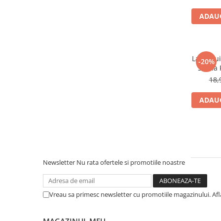
Dieta, nutritie si wellness
ADAUG
Ceai
Nutritie speciala
Detoxifiere
La Biscui
Controlul greutatii
-20%
Sfecla 
Igiena intima
G
18,
Imunitate
ADAUG
Tonice si energizante
Vitamine si minerale
Newsletter
Nu rata ofertele si promotiile noastre
Vreau sa primesc newsletter cu promotiile magazinului. Af