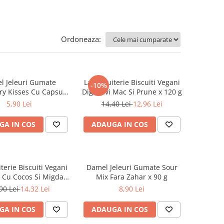
Ordoneaza:
l Jeleuri Gumate
La Biscuiterie Biscuiti Vegani
-10%
ry Kisses Cu Capsuni
Digestivi Mac Si Prune x 120 g
x 80 g
5,90 Lei
14,40 Lei
12,96 Lei
GA IN COS
ADAUGA IN COS
iterie Biscuiti Vegani
Damel Jeleuri Gumate Sour
a Cu Cocos Si Migdale
Mix Fara Zahar x 90 g
x 120 g
90 Lei
14,32 Lei
8,90 Lei
GA IN COS
ADAUGA IN COS