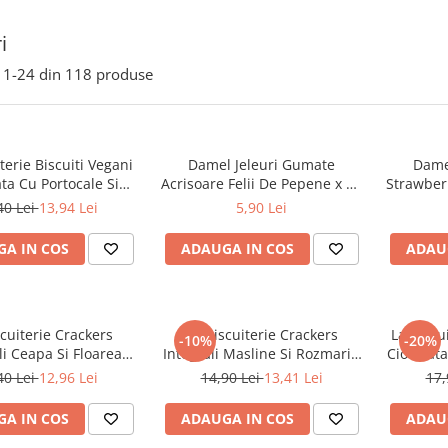
i
1-
24
din
118
produse
terie Biscuiti Vegani
Damel Jeleuri Gumate
Dame
ata Cu Portocale Si
Acrisoare Felii De Pepene x 80
Strawber
ocos x 120 g
g
40 Lei
13,94 Lei
5,90 Lei
A IN COS
ADAUGA IN COS
ADAU
scuiterie Crackers
La Biscuiterie Crackers
La Biscu
-10%
-20%
li Ceapa Si Floarea
Integrali Masline Si Rozmarin
Ciocolat
arelui x 100 g
x 100 g
40 Lei
12,96 Lei
14,90 Lei
13,41 Lei
17,
A IN COS
ADAUGA IN COS
ADAU