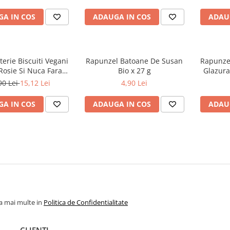
A IN COS
ADAUGA IN COS
ADAU
terie Biscuiti Vegani
Rapunzel Batoane De Susan
Rapunze
Rosie Si Nuca Fara
Bio x 27 g
Glazura
luten x 120 g
90 Lei
15,12 Lei
4,90 Lei
A IN COS
ADAUGA IN COS
ADAU
la mai multe in
Politica de Confidentialitate