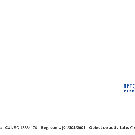
au|
CUI:
RO 13884170 |
Reg. com.: J04/305/2001
|
Obiect de activitate:
Com