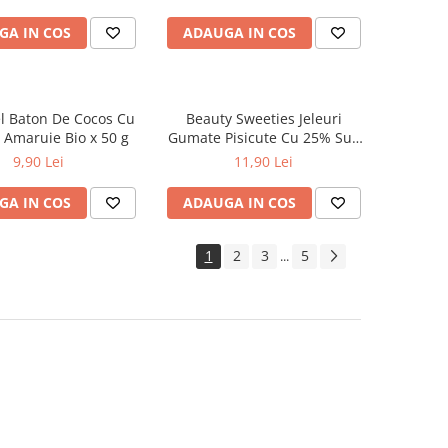
GA IN COS
ADAUGA IN COS
l Baton De Cocos Cu
Beauty Sweeties Jeleuri
 Amaruie Bio x 50 g
Gumate Pisicute Cu 25% Suc
Din Fructe, Coenzima Q10,
9,90 Lei
11,90 Lei
Aloe Vera Si Biotina x 125 g
GA IN COS
ADAUGA IN COS
1
2
3
5
...