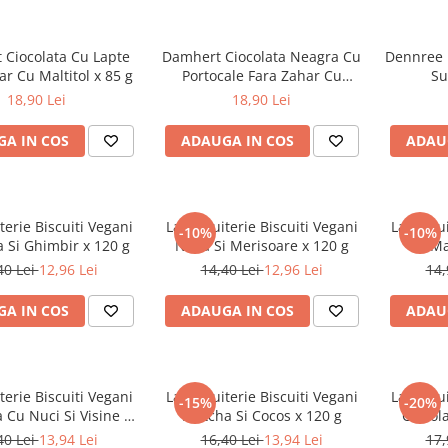
 Ciocolata Cu Lapte
Damhert Ciocolata Neagra Cu
Dennree 
ar Cu Maltitol x 85 g
Portocale Fara Zahar Cu
Su
Maltitol x 85 g
18,90 Lei
18,90 Lei
A IN COS
ADAUGA IN COS
ADAU
terie Biscuiti Vegani
La Biscuiterie Biscuiti Vegani
La Biscu
-10%
-10%
a Si Ghimbir x 120 g
Nuca Si Merisoare x 120 g
Ma
40 Lei
12,96 Lei
14,40 Lei
12,96 Lei
14,
A IN COS
ADAUGA IN COS
ADAU
terie Biscuiti Vegani
La Biscuiterie Biscuiti Vegani
La Biscu
-15%
-20%
a Cu Nuci Si Visine x
Matcha Si Cocos x 120 g
Ciocol
120 g
40 Lei
13,94 Lei
16,40 Lei
13,94 Lei
17,