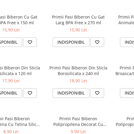
Pasi Biberon Cu Gat
Primii Pasi Biberon Cu Gat
Primii 
BPA Free x 150 ml
Larg BPA Free x 270 ml
Animale
15,90 Lei
15,90 Lei
SPONIBIL
INDISPONIBIL
INDI
si Biberon Din Sticla
Primii Pasi Biberon Din Sticla
Primii
silicata x 120 ml
Borosilicata x 240 ml
Broasca/
17,90 Lei
18,90 Lei
SPONIBIL
INDISPONIBIL
INDI
ii Pasi Biberon
Primii Pasi Biberon
Pri
lena Cu Tetina Silicon
Polipropilena Decorat Cu
Polipropi
Anti-curgere 0-3 Luni
Manere Si Capac Anti-Curgere
Tetina S
8,90 Lei
9,90 Lei