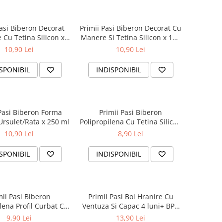
Pasi Biberon Decorat
Primii Pasi Biberon Decorat Cu
 Cu Tetina Silicon x
Manere Si Tetina Silicon x 150
150 ml
ml
10,90 Lei
10,90 Lei
SPONIBIL
INDISPONIBIL
 Pasi Biberon Forma
Primii Pasi Biberon
Ursulet/Rata x 250 ml
Polipropilena Cu Tetina Silicon
Si Capac Anti-curgere 0-3 Luni
10,90 Lei
8,90 Lei
x 125 ml
SPONIBIL
INDISPONIBIL
mii Pasi Biberon
Primii Pasi Bol Hranire Cu
lena Profil Curbat Cu
Ventuza Si Capac 4 luni+ BPA
ilicon Si Capac Anti-
Free
9,90 Lei
13,90 Lei