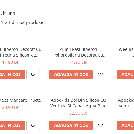
ultura
1-
24
din
62
produse
si Biberon Decorat Cu
Primii Pasi Biberon
Wee Bab
 Tetina Silicon x 275
Polipropilena Decorat Cu
ml
Manere Si Capac Anti-Curgere
11,90 Lei
11,90 Lei
0-3 Luni x 275 ml
A IN COS
ADAUGA IN COS
ADAU
 Set Mancare Fructe
Appekids Bol Din Silicon Cu
Appekid
Ventuza Si Capac Aqua Blue
Ventuza
20,90 Lei
32,90 Lei
A IN COS
ADAUGA IN COS
ADAU