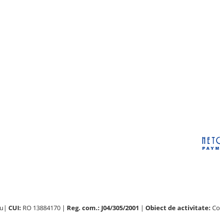
au|
CUI:
RO 13884170 |
Reg. com.: J04/305/2001
|
Obiect de activitate:
Com