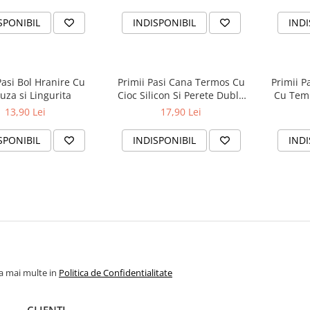
x 250 ml
0-3 Luni x 125 ml
curgere
SPONIBIL
INDISPONIBIL
INDI
Pasi Bol Hranire Cu
Primii Pasi Cana Termos Cu
Primii Pa
uza si Lingurita
Cioc Silicon Si Perete Dublu
Cu Temp
BPA Free x 250 ml
Pentru
13,90 Lei
17,90 Lei
SPONIBIL
INDISPONIBIL
INDI
la mai multe in
Politica de Confidentialitate