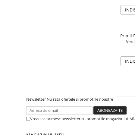
Dieta, nutritie si wellness
INDI
Ceai
Nutritie speciala
Detoxifiere
Primii 
Controlul greutatii
Vent
Igiena intima
Imunitate
INDI
Tonice si energizante
Vitamine si minerale
Newsletter
Nu rata ofertele si promotiile noastre
Vreau sa primesc newsletter cu promotiile magazinului. Af