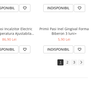
 0-3 Luni BPA Free x
250 ml
SPONIBIL
INDISPONIBIL
si Incalzitor Electric
Primii Pasi Inel Gingival Forma
eratura Ajustabila
Biberon 3 luni+
 Biberon Sau Hrana
86,90 Lei
5,90 Lei
SPONIBIL
INDISPONIBIL
1
2
3