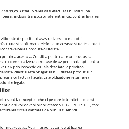
niverss.ro
. Astfel, livrarea va fi efectuata numai dupa
egral, inclusiv transportul aferent, in caz contrar livrarea
chizitionate de pe site-ul www.universs.ro nu pot fi
ectuata si confirmata telefonic. In aceasta situatie sunteti
al contravaloarea produselor livrate.
la primirea acestuia. Conditia pentru care un produs sa
erss.ro comercializeaza produse de uz personal, fapt pentru
clusiv prin inspectie vizuala detaliata la primirea
clamate, clientul este obligat sa nu utilizeze produsul in
mpreuna cu factura fiscala. Este obligatorie returnarea
edurilor legale.
iilor
i, inventii, concepte, tehnici pe care le trimiteti pe acest
identiale si vor deveni proprietatea S.C. GEONET S.R.L., care
ufacturarea si/sau vanzarea de bunuri si servicii.
 dumneavoastra. Veti fi raspunzatori de utilizarea