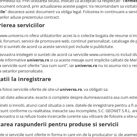
ermediul lui. Prin utilizarea sitului, indicati ca acceptati sa respectati “
Termeni
ocument oricand, prin actualizarea acestei pagini. Va recomandam sa vizitati 
ile
” deoarece acest document va obliga legal. Folosirea in continuare a servi
arilor aduse prezentului contract.
ierea serviciilor
www.universs.ro ofera utilizatorilor acces la o colectie bogata de resurse si 
ii, forumuri, servicii de promovare web, continut personalizat, cataloage 
ti si sunteti de acord ca aceste servicii pot include si publicitate.
oastra intelegeti si sunteti de acord ca serviciile
www.universs.ro includ di
ele informative
universs.ro
si ca aceste mesaje sunt implicite calitatii de 
 serviciile sunt oferite “asa cum sunt”, iar
universs.ro
nu isi asuma nici o re
a setarilor personalizate.
atii la inregistrare
 folosi serviciile oferite de site-ul
universs.ro
, va obligati sa:
izati date adevarate, exacte si complete despre dumneavoastra asa cum este ce
neti si innoiti, atunci cand situatia o cere, datele de inregistrare pentru a fi
 sunt conforme cu realitatea, inexacte sau incomplete, S.C. GEONET S.R.L. ar
astra si sa refuze toate incercarile curente sau viitoare de folosire a site-u
area raspunderii pentru produse si servicii
e si serviciile sunt oferite in forma in care vin de la producator si, de aseme