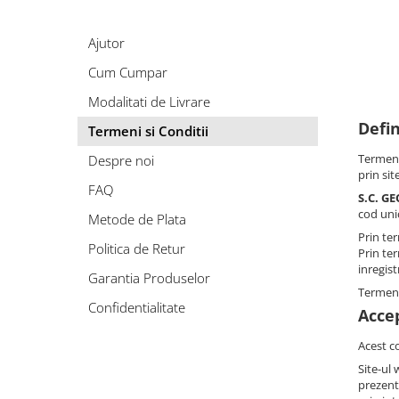
Chipsuri
Cadre de mers
Ingrijire par
Probiotice, prebiotice și sinbiotice
Antidiaretice
Ciocolata
Carje
Ingrijire ten
Antiflatulente
Ajutor
Probiotice, prebiotice și sinbiotice
Gemuri Si Creme Tartinabile
Dispozitive reabilitare
Protectie solara
Antivomitive
Antiflatulente
Cum Cumpar
Jeleuri
Carucioare cu rotile
Igiena oculara si ORL
Enzime digestive
Laxative
Indulcitori si zahar
Modalitati de Livrare
Dopuri pentru urechi
Antispastice
Igiena orala
Antivomitive
Produse Apicole
Defin
Echipamente medicale
Termeni si Conditii
Antiacide
Enzime digestive
Igiena si ingrijire intima
Miere
Afectiuni hepato-biliare
Igiena si ingrijire
Termen
Despre noi
Antiacide
prin sit
Polen, pastura si propolis
Protectoare si detoxifiante
Absorbante incontinenta
Antihelmintice
FAQ
S.C. GE
Seminte si fructe uscate
Afectiuni neurovegetative
Aleze
Electroliti/Saruri de rehidratare
cod unic
Metode de Plata
Fructe uscate sau confiate
Antiescare
Sedative
Afectiuni endocrine
Prin te
Politica de Retur
Seminte si nuci
Prin te
Cearsafuri
Antistres si anxietate
Afectiuni hepato-biliare
inregis
Sosuri
Garantia Produselor
Paturi
Neuropatii
Protectoare si detoxifiante
Termeni
Suplimente pentru sportivi
Perne medicinale
Afectiuni oftalmologice
Confidentialitate
Afectiuni metabolice
Accep
Plosca
Antrenament
Afectiuni ORL
Colesterol si trigliceride
Acest co
Scutece incontinenta
Batoane proteice
Afectiuni osteo-musculo-articulare
Anemie
Site-ul 
Sonda
Uleiuri esentiale
Afectiuni respiratorii
prezentu
Diabet
Spalare fara clatire