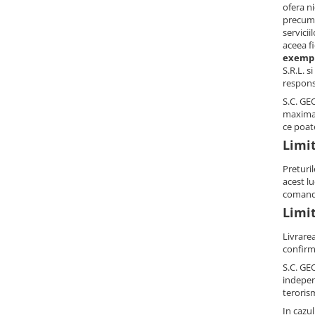
ofera ni
Dieta, nutritie si wellness
precum 
Ceai
servici
aceea f
Nutritie speciala
exemplu
Detoxifiere
S.R.L. s
respons
Controlul greutatii
S.C. GE
Igiena intima
maxima a
Imunitate
ce poat
Limi
Tonice si energizante
Preturil
Vitamine si minerale
acest lu
comand
Limit
Livrarea
confirm
S.C. GE
indepen
teroris
In cazul