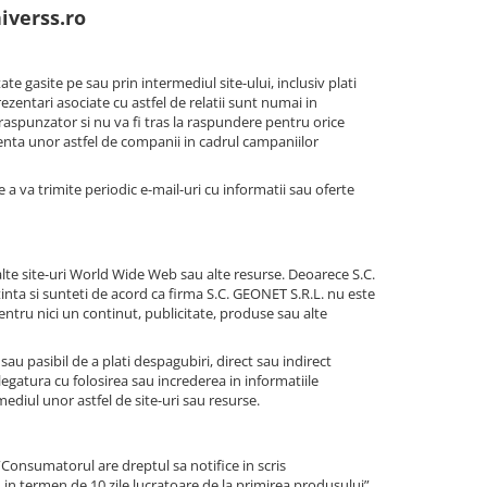
iverss.ro
e gasite pe sau prin intermediul site-ului, inclusiv plati
prezentari asociate cu astfel de relatii sunt numai in
aspunzator si nu va fi tras la raspundere pentru orice
rezenta unor astfel de companii in cadrul campaniilor
a va trimite periodic e-mail-uri cu informatii sau oferte
e alte site-uri World Wide Web sau alte resurse. Deoarece S.C.
tinta si sunteti de acord ca firma S.C. GEONET S.R.L. nu este
ntru nici un continut, publicitate, produse sau alte
au pasibil de a plati despagubiri, direct sau indirect
egatura cu folosirea sau increderea in informatiile
ediul unor astfel de site-uri sau resurse.
“Consumatorul are dreptul sa notifice in scris
 in termen de 10 zile lucratoare de la primirea produsului”.