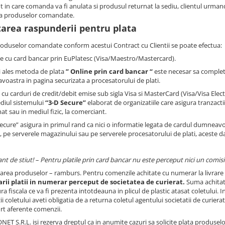
in care comanda va fi anulata si produsul returnat la sediu, clientul urmand s
a produselor comandate.
tarea raspunderii pentru plata
roduselor comandate conform acestui Contract cu Clientii se poate efectua:
ne cu card bancar prin EuPlatesc (Visa/Maestro/Mastercard).
i ales metoda de plata
” Online prin card bancar “
este necesar sa completa
oastra in pagina securizata a procesatorului de plati.
le cu carduri de credit/debit emise sub sigla Visa si MasterCard (Visa/Visa El
diul sistemului
“3-D Secure”
elaborat de organizatiile care asigura tranzactiil
t sau in mediul fizic, la comerciant.
Secure” asigura in primul rand ca nici o informatie legata de cardul dumneav
, pe serverele magazinului sau pe serverele procesatorului de plati, aceste da
nt de stiut! – Pentru platile prin card bancar nu este perceput nici un comis
ivrarea produselor – ramburs. Pentru comenzile achitate cu numerar la livrar
rii platii in numerar perceput de societatea de curierat.
Suma achitata
ra fiscala ce va fi prezenta intotdeauna in plicul de plastic atasat coletului. In
 coletului aveti obligatia de a returna coletul agentului societatii de curiera
rt aferente comenzii.
NET S.R.L. isi rezerva dreptul ca in anumite cazuri sa solicite plata produselo