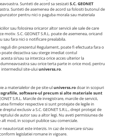
neavoastra. Sunteti de acord sa sesizati
S.C. GEONET
voastra. Sunteti de asemenea de acord sa folositi butonul de
spunzator pentru nici o paguba morala sau materiala
ilor sau folosirea oricaror altor servicii ale sale de care
 orice motiv. S.C. GEONET S.R.L. poate de asemenea, oricand
u sau fara nici o notificare prealabila.
 reguli din prezentul Regulament, poate fi efectuata fara o
o
poate dezactiva sau sterge imediat contul
 acesta si/sau sa interzica orice acces ulterior la
 dumneavoastra sau orice terta parte in orice mod, pentru
n intermediul site-ului
universs.ro
.
ie a materialelor de pe site-ul
universs.ro
doar in scopuri
otografiile, software-ul precum si alte materiale sunt
ONET S.R.L. Marcile de inregistrare, marcile de servicii,
tea firmelor respective si sunt protejate de legile in
e dreptul exclusiv a S.C. GEONET S.R.L., drept protejat de
 dreptului de autor sau a altor legi. Nu aveti permisiunea de
ce alt mod, in scopuri publice sau comerciale.
r neautorizat este interzis. In caz de incercare si/sau
 conform legislatiei romane in vigoare.