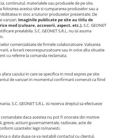
tia, continutul, materialele sau produsele de pe site,
a folosirea acestui site si cumpararea produselor sau a
nibilitatea in stoc a tuturor produselor prezentate. De
e vanzari.
Imaginile publicate pe site au titlu de
ice mod (culoare, accesorii, aspect, etc.).
S.C. GEONET
 notificare prealabila. S.C. GEONET S.R.L. nu isi asuma
o.
elor comercializate de firmele colaboratoare. Valoarea
rarii, a livrarii necorespunzatoare sau in orice alta situatie
ient cu referire la comanda reclamata.
n afara cazului in care se specifica in mod expres pe site
sultantul de vanzari in momentul confirmarii comenzii ca fiind
omania. S.C. GEONET S.R.L. isi rezerva dreptul sa efectueze
elor comandate daca acestea nu pot fi onorate din motive
ii, greve, actiuni guvernamentale, razboaie, acte de
conform uzantelor legii romanesti.
inca o data dupa ce va restabili contactul cu clientul,