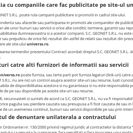
ia cu companiile care fac publicitate pe site-ul un
NET S.R.L. poate rula campanii publicitare si promotii in cadrul site-ului.
denta sau afacerile sau participarea in promotii ale companiilor de publicitat
ari ale unor bunuri sau servicii si orice alte conditii, termene, garantii sau re
abilitatea dumneavoastra si a acestor companii. S.C. GEONET S.R.L. nu este r
 sau prejudiciu de orice fel, rezultat din astfel de relatii sau rezultat din p
are ale site-ului
universs.ro
.
rearea termenilor prezentului Contract acordati dreptul S.C. GEONET S.R.L. de 
.
uri catre alti furnizori de informatii sau servicii
universs.ro
poate furniza, sau terte parti pot furniza legaturi (link-uri) catr
.R.L. nu are nici un control asupra acestor site-uri sau resurse, luati cunos
abila de disponibilitatea acestora si nu garanteaza si nu este responsabila pe
e de pe sau disponibile pe aceste site-uri sau resurse.
, recunoasteti si sunteti de acord ca S.C. GEONET S.R.L. nu va fi responsabil s
orice paguba sau pierdere cauzata sau presupusa a fi fost cauzata de sau in l
te de un asemenea continut, bunuri sau servicii disponibile pe sau prin interm
tul de denuntare unilaterala a contractului
 Ordonantei nr. 130/2000 privind regimul juridic al contractelor la distanta 
antului ca renunta la cumparare, fara penalitati si fara invocarea unui motiv,