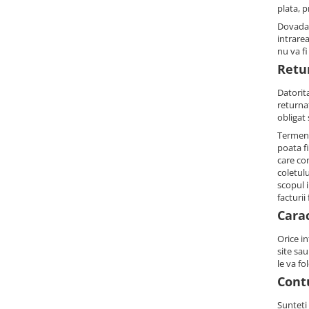
plata, p
Dovada 
intrarea
nu va fi
Retu
Datorita
returna
obligat 
Termenu
poata f
care con
coletulu
scopul i
facturii
Carac
Orice in
site sau
le va fo
Contu
Sunteti 