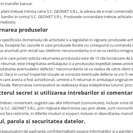
rin transfer bancar.
platii trebuie trimisa catre S.C. GEONET S.R.L. la adresa de e-mail
comenzi@u
 banilor in contul S.C. GEONET S.R.L. Produsele comandate trebuie achitate int
 realizata.
rnarea produselor
 specificului domeniului de activitate si a legislatiei in vigoare, produsele a
te. Exceptie fac cazurile in care produsele livrate nu corespund cu comanda ef
sa anuntati prin email sau telefonic neconcordanta si vi se va restitui integr
l in care puteti solicita returnarea produsului este de 15 zile lucratoare de 
i returnat, este integritatea ambalajului si a produsului expediat (www.univ
statarea eventualelor defecte / neconcordante se va realiza de catre client ex
i). Daca in cursul inspectiei vizuale se constata eventuale defecte ce vor fi re
n care acesta a fost achizitionat, urmind a fi returnat in ambalajul original i
 fiscale. Returnarea contravalorii se realizeaza dupa indeplinirea tuturor proc
terul secret si utilizarea intrebarilor si comentar
trebari, comentarii, sugestii sau alte informatii (comunicate), inclusiv orice ide
 la S.C. GEONET S.R.L. prin mijloace electronice sau prin altele, sunt nonconf
losi fara restrictie, in diferite moduri si scopuri, inclusiv in dezvoltarea, man
l, parola si securitatea datelor.
raspunzatori de pastrarea confidentialitatii asupra informatiilor si a parolei