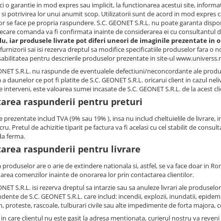
ci o garantie in mod expres sau implicit, la functionarea acestui site, informa
si potrivirea lor unui anumit scop. Utilizatorii sunt de acord in mod expres c
ilor se face pe propria raspundere. S.C. GEONET S.R.L. nu poate garanta dispo
iecare comanda va fi confirmata inainte de considerarea ei cu consultantul d
, iar produsele livrate pot diferi uneori de imaginile prezentate in or
i furnizorii sai isi rezerva dreptul sa modifice specificatiile produselor fara o
abilitatea pentru descrierile produselor prezentate in site-ul www.universs.r
ONET S.R.L. nu raspunde de eventualele defectiuni/neconcordante ale produs
 daunelor ce pot fi platite de S.C. GEONET S.R.L. oricarui client in cazul neliv
e interveni, este valoarea sumei incasate de S.C. GEONET S.R.L. de la acest cl
tarea raspunderii pentru preturi
e prezentate includ TVA (9% sau 19% ), insa nu includ cheltuielile de livrare, i
cru. Pretul de achizitie tiparit pe factura va fi acelasi cu cel stabilit de con
a ferma.
area raspunderii pentru livrare
 produselor are o arie de extindere nationala si, astfel, se va face doar in R
area comenzilor inainte de onorarea lor prin contactarea clientilor.
ONET S.R.L. isi rezerva dreptul sa intarzie sau sa anuleze livrari ale produs
dente de S.C. GEONET S.R.L. care includ: incendii, explozii, inundatii, epidem
m, proteste, rascoale, tulburari civile sau alte impedimente de forta majora, 
 in care clientul nu este gasit la adresa mentionata, curierul nostru va reveni 