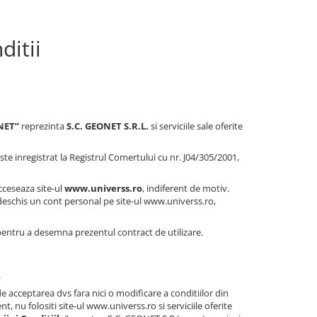
ditii
ONET”
reprezinta
S.C. GEONET S.R.L.
si serviciile sale oferite
ste inregistrat la Registrul Comertului cu nr. J04/305/2001,
cceseaza site-ul
www.universs.ro
, indiferent de motiv.
deschis un cont personal pe site-ul www.universs.ro,
 pentru a desemna prezentul contract de utilizare.
.
de acceptarea dvs fara nici o modificare a conditiilor din
, nu folositi site-ul www.universs.ro si serviciile oferite