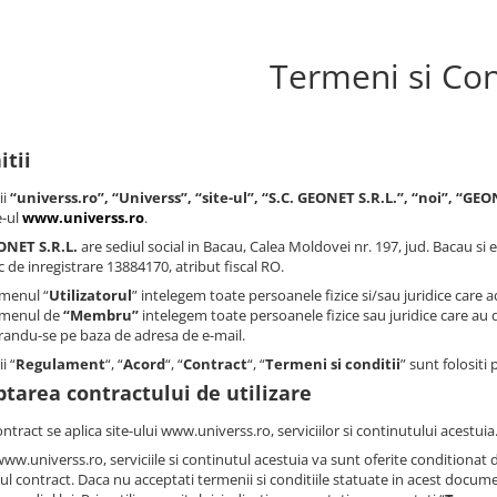
Termeni si Con
itii
ii
“universs.ro”, “Universs”, “site-ul”, “S.C. GEONET S.R.L.”, “noi”, “GE
e-ul
www.universs.ro
.
ONET S.R.L.
are sediul social in Bacau, Calea Moldovei nr. 197, jud. Bacau si e
 de inregistrare 13884170, atribut fiscal RO.
rmenul “
Utilizatorul
” intelegem toate persoanele fizice si/sau juridice care a
rmenul de
“Membru”
intelegem toate persoanele fizice sau juridice care au 
trandu-se pe baza de adresa de e-mail.
i “
Regulament
“, “
Acord
“, “
Contract
“, “
Termeni si conditii
” sunt folositi
tarea contractului de utilizare
ntract se aplica site-ului www.universs.ro, serviciilor si continutului acestuia
www.universs.ro, serviciile si continutul acestuia va sunt oferite conditionat 
l contract. Daca nu acceptati termenii si conditiile statuate in acest document