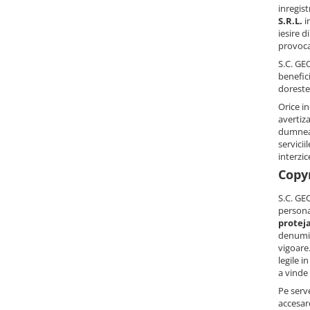
inregis
S.R.L.
i
iesire d
provoca
S.C. GEO
benefici
doreste 
Orice i
avertiza
dumneav
servicii
interzic
Copyr
S.C. GEO
persona
proteja
denumiri
vigoare
legile i
a vinde 
Pe serve
accesare