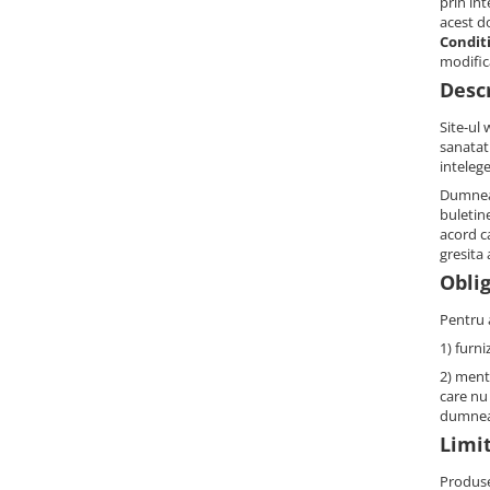
prin int
Uleiuri si unturi
Afectiuni neurovegetative
Raceala si gripa
Urinar
acest d
Conditi
Antitusive
Neuropatii
Ingrijire la domiciliu
modific
Decongestionant nazal
Antistres si anxietate
Scaune de dus
Descr
Dureri in gat
Sedative
Scaune WC de camera
Site-ul 
Afectiuni urinare
Afectiuni oftalmologice
Orteze
sanatat
Prostata
Afectiuni ORL
intelege
Orteze cervicale
Infectii urinare
Dumneav
Afectiuni osteo-musculo-articulare
Orteze copii
buletin
Antialergice
Orteze mana
Afectiuni respiratorii
acord ca
gresita 
Durere si antiinflamatoare
Orteze picior
Dureri in gat
Oblig
Orteze spate, torace si abdomen
Antitusive
Plasturi
Pentru a
Raceala si gripa
1) furn
Recuperare
Decongestionant nazal
2) menti
Afectiuni urinare
Tensiometre
care nu
Infectii urinare
dumneavo
Termometre
Limit
Prostata
Antialergice
Produsel