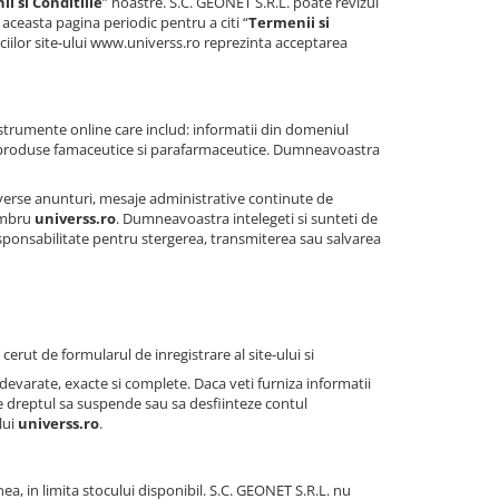
i si Conditiile
” noastre. S.C. GEONET S.R.L. poate revizui
aceasta pagina periodic pentru a citi “
Termenii si
ciilor site-ului www.universs.ro reprezinta acceptarea
instrumente online care includ: informatii din domeniul
de produse famaceutice si parafarmaceutice. Dumneavoastra
verse anunturi, mesaje administrative continute de
Membru
universs.ro
. Dumneavoastra intelegeti si sunteti de
sponsabilitate pentru stergerea, transmiterea sau salvarea
rut de formularul de inregistrare al site-ului si
 adevarate, exacte si complete. Daca veti furniza informatii
e dreptul sa suspende sau sa desfiinteze contul
lui
universs.ro
.
nea, in limita stocului disponibil. S.C. GEONET S.R.L. nu