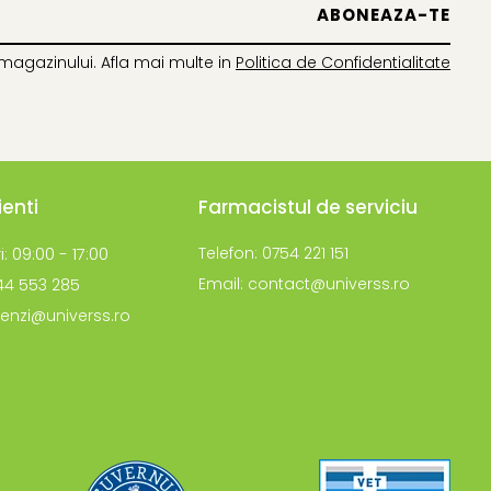
magazinului. Afla mai multe in
Politica de Confidentialitate
ienti
Farmacistul de serviciu
i: 09:00 - 17:00
Telefon: 0754 221 151
Email: contact@universs.ro
744 553 285
enzi@universs.ro