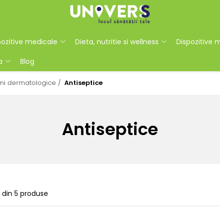
ozitive medicale
Dieta, nutritie si wellness
Dispozitive 
a
Blog
uni dermatologice /
Antiseptice
Antiseptice
din
5
produse