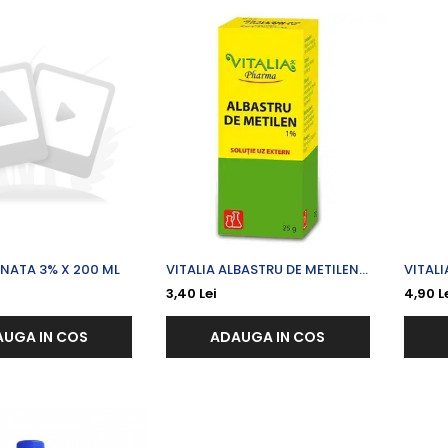
NATA 3% X 200 ML
VITALIA ALBASTRU DE METILEN
VITAL
1% X 25 G
200 M
3,40 Lei
4,90 L
UGA IN COS
ADAUGA IN COS