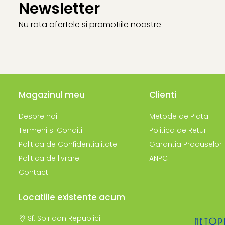
Antialergice
Newsletter
Dieta, nutritie si wellness
Nu rata ofertele si promotiile noastre
Ceai
Nutritie speciala
Detoxifiere
Controlul greutatii
Igiena intima
Magazinul meu
Clienti
Imunitate
Despre noi
Metode de Plata
Tonice si energizante
Termeni si Conditii
Politica de Retur
Vitamine si minerale
Politica de Confidentialitate
Garantia Produselor
Politica de livrare
ANPC
Contact
Locatiile existente acum
Sf. Spiridon Republicii