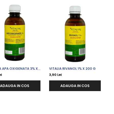
IA APA OXIGENATA 3% X
VITALIA RIVANOL 1% X 200 G
L
ei
3,90 Lei
ADAUGA IN COS
ADAUGA IN COS