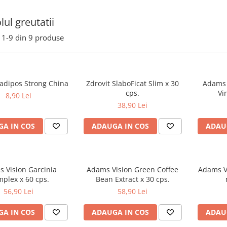
lul greutatii
1-
9
din
9
produse
iadipos Strong China
Zdrovit SlaboFicat Slim x 30
Adams 
cps.
Vi
8,90 Lei
38,90 Lei
A IN COS
ADAUGA IN COS
ADAU
 Vision Garcinia
Adams Vision Green Coffee
Adams V
plex x 60 cps.
Bean Extract x 30 cps.
56,90 Lei
58,90 Lei
A IN COS
ADAUGA IN COS
ADAU