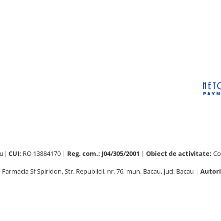
au|
CUI:
RO 13884170 |
Reg. com.: J04/305/2001
|
Obiect de activitate:
Com
:
Farmacia Sf Spiridon, Str. Republicii, nr. 76, mun. Bacau, jud. Bacau |
Autori