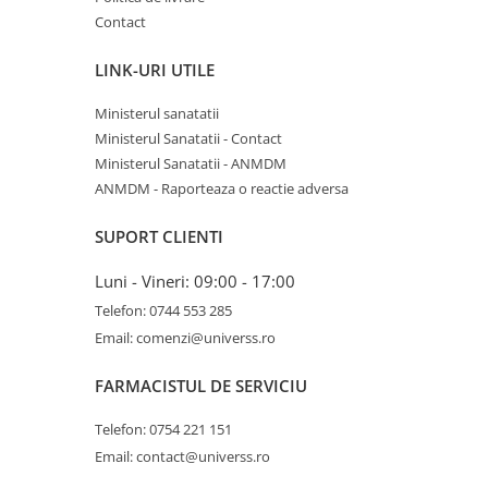
Dieta, nutritie si wellness
Contact
Ceai
LINK-URI UTILE
Nutritie speciala
Detoxifiere
Ministerul sanatatii
Controlul greutatii
Ministerul Sanatatii - Contact
Igiena intima
Ministerul Sanatatii - ANMDM
ANMDM - Raporteaza o reactie adversa
Imunitate
Tonice si energizante
SUPORT CLIENTI
Vitamine si minerale
Luni - Vineri: 09:00 - 17:00
Telefon: 0744 553 285
Email: comenzi@universs.ro
FARMACISTUL DE SERVICIU
Telefon: 0754 221 151
Email: contact@universs.ro