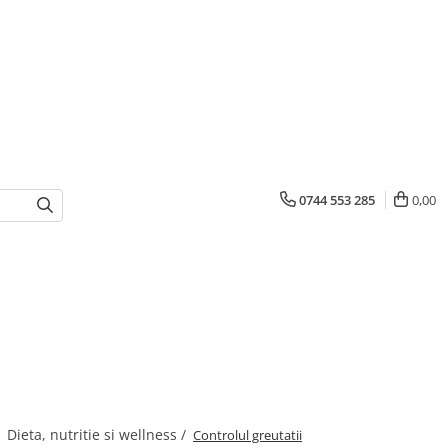
0744 553 285
0,00
/
Dieta, nutritie si wellness /
Controlul greutatii