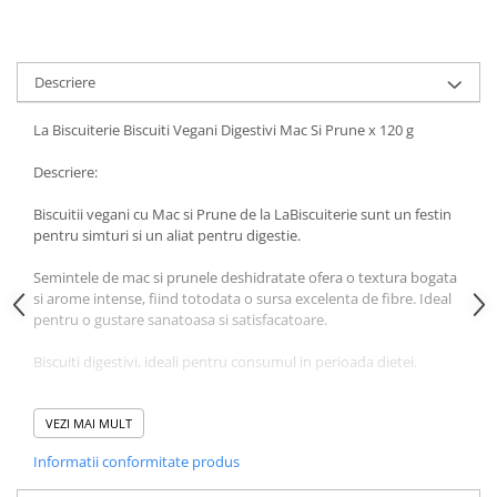
Uleiuri si unturi
Afectiuni neurovegetative
Raceala si gripa
Urinar
Antitusive
Neuropatii
Ingrijire la domiciliu
Decongestionant nazal
Antistres si anxietate
Descriere
Scaune de dus
Dureri in gat
Sedative
Scaune WC de camera
La Biscuiterie Biscuiti Vegani Digestivi Mac Si Prune x 120 g
Afectiuni urinare
Afectiuni oftalmologice
Orteze
Prostata
Afectiuni ORL
Descriere:
Orteze cervicale
Infectii urinare
Afectiuni osteo-musculo-articulare
Orteze copii
Biscuitii vegani cu Mac si Prune de la LaBiscuiterie sunt un festin
Antialergice
Orteze mana
pentru simturi si un aliat pentru digestie.
Afectiuni respiratorii
Durere si antiinflamatoare
Orteze picior
Dureri in gat
Semintele de mac si prunele deshidratate ofera o textura bogata
Orteze spate, torace si abdomen
si arome intense, fiind totodata o sursa excelenta de fibre. Ideal
Antitusive
pentru o gustare sanatoasa si satisfacatoare.
Plasturi
Raceala si gripa
Recuperare
Decongestionant nazal
Biscuiti digestivi, ideali pentru consumul in perioada dietei.
Afectiuni urinare
Tensiometre
Prunele uscate au beneficii remarcabile asupra sanatatii, fiind
Infectii urinare
Termometre
bogate in vitaminele A si B, potasiu, fosfor, calciu, fier.
VEZI MAI MULT
Prostata
Informatii conformitate produs
Antialergice
Ingrediente: