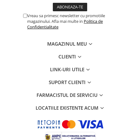
- Ghidati de PASIUNE si PRICEPERE stiu sa echilibreze GUSTUL;
- Realizeaza produsele intr-un laborator special amenjat si
autorizat DSVSA si DSP.
Vreau sa primesc newsletter cu promotiile
magazinului. Afla mai multe in
Politica de
Confidentialitate
MAGAZINUL MEU
CLIENTI
LINK-URI UTILE
SUPORT CLIENTI
FARMACISTUL DE SERVICIU
LOCATIILE EXISTENTE ACUM