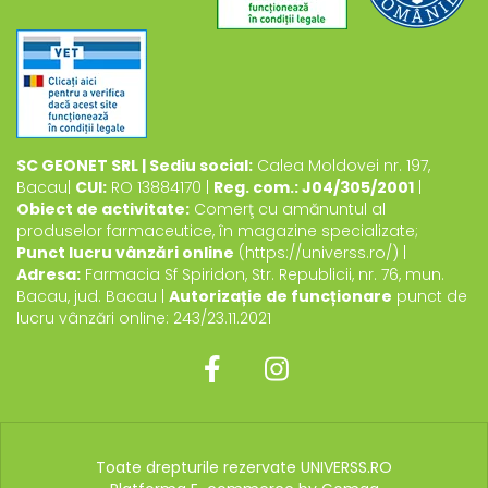
SC GEONET SRL | Sediu social:
Calea Moldovei nr. 197,
Bacau|
CUI:
RO 13884170 |
Reg. com.: J04/305/2001
|
Obiect de activitate:
Comerţ cu amănuntul al
produselor farmaceutice, în magazine specializate;
Punct lucru vânzări online
(https://universs.ro/) |
Adresa:
Farmacia Sf Spiridon, Str. Republicii, nr. 76, mun.
Bacau, jud. Bacau |
Autorizație de funcționare
punct de
lucru vânzări online: 243/23.11.2021
Toate drepturile rezervate UNIVERSS.RO