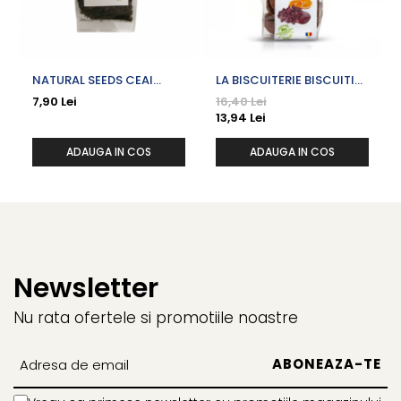
Precautii:/Atentionari:
- Consumul excesiv poate induce efecte laxative.
NATURAL SEEDS CEAI
LA BISCUITERIE BISCUITI
- A se pastra la loc racoros si uscat.
NEGRU X 100 G
VEGANI CIOCOLATA CU
7,90 Lei
16,40 Lei
PORTOCALE SI COCOS X
13,94 Lei
120 G
ADAUGA IN COS
ADAUGA IN COS
Prezentare: 100 g
Newsletter
Nu rata ofertele si promotiile noastre