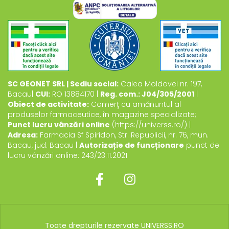
SC GEONET SRL | Sediu social:
Calea Moldovei nr. 197,
Bacau|
CUI:
RO 13884170 |
Reg. com.: J04/305/2001
|
Obiect de activitate:
Comerţ cu amănuntul al
produselor farmaceutice, în magazine specializate;
Punct lucru vânzări online
(https://universs.ro/) |
Adresa:
Farmacia Sf Spiridon, Str. Republicii, nr. 76, mun.
Bacau, jud. Bacau |
Autorizație de funcționare
punct de
lucru vânzări online: 243/23.11.2021
Toate drepturile rezervate UNIVERSS.RO