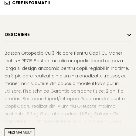
Afectiuni respiratorii
Uleiuri si unturi
CERE INFORMATII
Afectiuni neurovegetative
Urinar
Raceala si gripa
Neuropatii
Ingrijire la domiciliu
Antitusive
Antistres si anxietate
Scaune de dus
Decongestionant nazal
Sedative
Scaune WC de camera
DESCRIERE
Dureri in gat
Afectiuni oftalmologice
Orteze
Afectiuni urinare
Afectiuni ORL
Orteze cervicale
Prostata
Baston Ortopedic Cu 3 Picioare Pentru Copii Cu Maner
Afectiuni osteo-musculo-
Orteze copii
Infectii urinare
Inchis - RP715 Baston metalic ortopedic tripod cu baza
articulare
Orteze mana
Antialergice
larga si design anatomic pentru copii, reglabil in inaltime,
Afectiuni respiratorii
Orteze picior
cu 3 picioare, realizat din aluminiu anodizat ultrausor, cu
Durere si antiinflamatoare
Dureri in gat
Orteze spate, torace si abdomen
maner inchis, pufere din cauciuc moale il fac sigur in
Antitusive
Plasturi
utilizare. Fisa tehnica Garantie persoane fizice: 2 ani Tip
Raceala si gripa
Recuperare
produs: Bastoane tripod/tetrapod Recomandat pentru:
Decongestionant nazal
Copii Cadru realizat din: Aluminiu Greutate maxima
Tensiometre
Afectiuni urinare
sustinuta: 80 kg Greutate produs: 0.85kg Culoare: Gri
Termometre
Ajustabil in inaltimede: de la 66 la 73 cm Dimensiunea
Infectii urinare
bazei: 27 x 19 cm
Prostata
VEZI MAI MULT