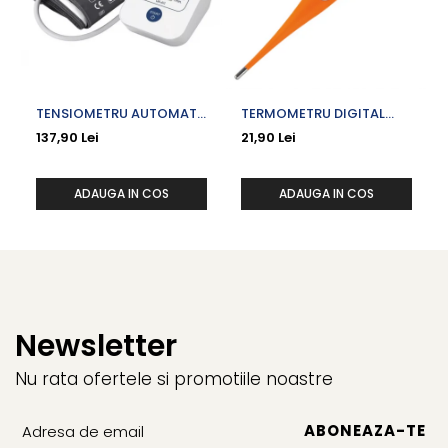
TENSIOMETRU AUTOMAT
TERMOMETRU DIGITAL
DE BRAT UA-611
VARF FLEXIBIL VACUTA
137,90 Lei
21,90 Lei
ADAUGA IN COS
ADAUGA IN COS
Newsletter
Nu rata ofertele si promotiile noastre