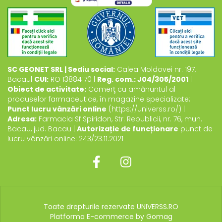
SC GEONET SRL | Sediu social:
Calea Moldovei nr. 197,
Bacau|
CUI:
RO 13884170 |
Reg. com.: J04/305/2001
|
Obiect de activitate:
Comerţ cu amănuntul al
produselor farmaceutice, în magazine specializate;
Punct lucru vânzări online
(https://universs.ro/) |
Adresa:
Farmacia Sf Spiridon, Str. Republicii, nr. 76, mun.
Bacau, jud. Bacau |
Autorizație de funcționare
punct de
lucru vânzări online: 243/23.11.2021
Toate drepturile rezervate UNIVERSS.RO
Platforma E-commerce by Gomag