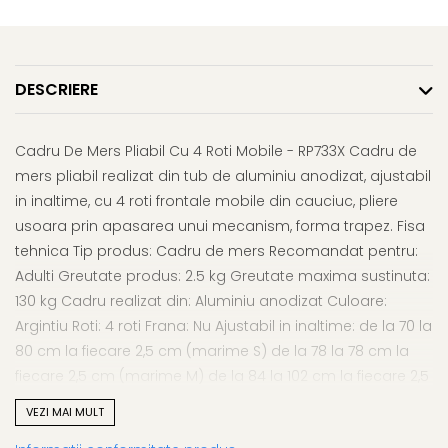
Afectiuni respiratorii
Uleiuri si unturi
Afectiuni neurovegetative
Urinar
Raceala si gripa
Neuropatii
Ingrijire la domiciliu
Antitusive
Antistres si anxietate
Scaune de dus
DESCRIERE
Decongestionant nazal
Sedative
Scaune WC de camera
Dureri in gat
Afectiuni oftalmologice
Orteze
Afectiuni urinare
Cadru De Mers Pliabil Cu 4 Roti Mobile - RP733X Cadru de
Afectiuni ORL
Orteze cervicale
Prostata
mers pliabil realizat din tub de aluminiu anodizat, ajustabil
Afectiuni osteo-musculo-
Orteze copii
Infectii urinare
in inaltime, cu 4 roti frontale mobile din cauciuc, pliere
articulare
Orteze mana
Antialergice
usoara prin apasarea unui mecanism, forma trapez. Fisa
Afectiuni respiratorii
Orteze picior
tehnica Tip produs: Cadru de mers Recomandat pentru:
Durere si antiinflamatoare
Dureri in gat
Orteze spate, torace si abdomen
Adulti Greutate produs: 2.5 kg Greutate maxima sustinuta:
Antitusive
Plasturi
130 kg Cadru realizat din: Aluminiu anodizat Culoare:
Raceala si gripa
Recuperare
Argintiu Roti: 4 roti Frana: Nu Ajustabil in inaltime: de la 70 la
Decongestionant nazal
80 cm la fiecare 2,5 cm (marime S) de la 78 la 78 cm la
Tensiometre
Afectiuni urinare
fiecare 2,5 cm (marime M) de la 84 la 102 cm la fiecare 2,5
Termometre
Infectii urinare
cm (marime L) Dimensiune roti: 7 cm
VEZI MAI MULT
Prostata