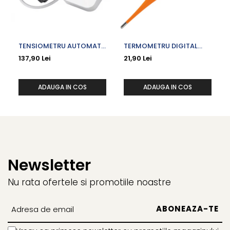
TENSIOMETRU AUTOMAT
TERMOMETRU DIGITAL
DE BRAT UA-611
VARF FLEXIBIL VACUTA
137,90 Lei
21,90 Lei
ADAUGA IN COS
ADAUGA IN COS
Newsletter
Nu rata ofertele si promotiile noastre