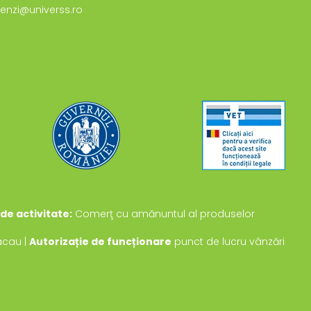
enzi@universs.ro
de activitate:
Comerţ cu amănuntul al produselor
Bacau |
Autorizație de funcționare
punct de lucru vânzări