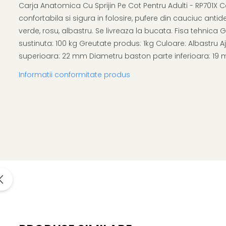
Afectiuni respiratorii
Uleiuri si unturi
Carja Anatomica Cu Sprijin Pe Cot Pentru Adulti - RP701X C
Afectiuni neurovegetative
Urinar
Raceala si gripa
confortabila si sigura in folosire, pufere din cauciuc antide
Neuropatii
Ingrijire la domiciliu
verde, rosu, albastru. Se livreaza la bucata. Fisa tehnica
Antitusive
Antistres si anxietate
Scaune de dus
sustinuta: 100 kg Greutate produs: 1kg Culoare: Albastru A
Decongestionant nazal
Sedative
Scaune WC de camera
superioara: 22 mm Diametru baston parte inferioara: 19
Dureri in gat
Afectiuni oftalmologice
Orteze
Afectiuni urinare
Informatii conformitate produs
Afectiuni ORL
Orteze cervicale
Prostata
Afectiuni osteo-musculo-
Orteze copii
Infectii urinare
articulare
Orteze mana
Antialergice
Afectiuni respiratorii
Orteze picior
Durere si antiinflamatoare
Dureri in gat
Orteze spate, torace si abdomen
Antitusive
Plasturi
Raceala si gripa
Recuperare
Decongestionant nazal
Tensiometre
Afectiuni urinare
Termometre
Infectii urinare
Prostata