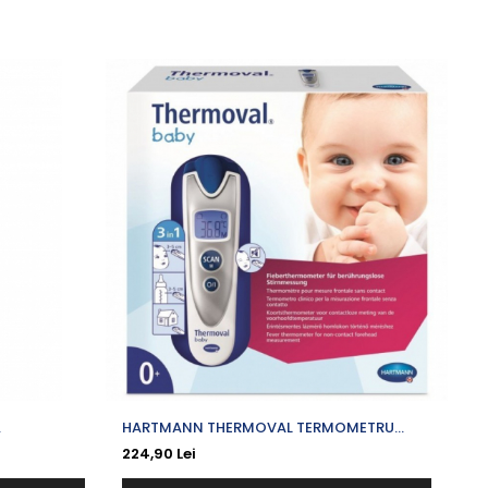
-6
HARTMANN THERMOVAL TERMOMETRU
HA
INFRAROSU BABY 3 IN 1 NON-CONTACT
224,90 Lei
32