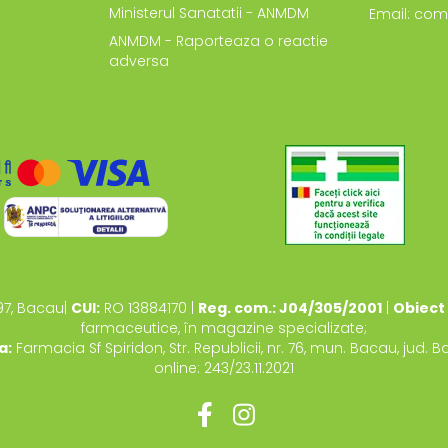
Ministerul Sanatatii - ANMDM
Email: com
ANMDM - Raporteaza o reactie
adversa
97, Bacau|
CUI:
RO 13884170 |
Reg. com.: J04/305/2001
|
Obiect 
farmaceutice, în magazine specializate;
a:
Farmacia Sf Spiridon, Str. Republicii, nr. 76, mun. Bacau, jud. 
online: 243/23.11.2021