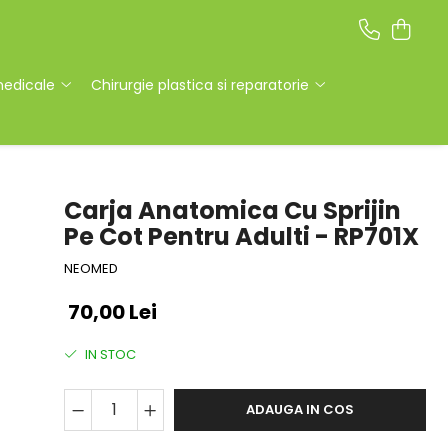
medicale
Chirurgie plastica si reparatorie
Carja Anatomica Cu Sprijin
Pe Cot Pentru Adulti - RP701X
NEOMED
70,00 Lei
IN STOC
ADAUGA IN COS