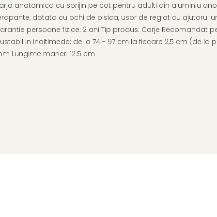
arja anatomica cu sprijin pe cot pentru adulti din aluminiu anod
rapante, dotata cu ochi de pisica, usor de reglat cu ajutorul unui
 Garantie persoane fizice: 2 ani Tip produs: Carje Recomandat p
justabil in inaltimede: de la 74 - 97 cm la fiecare 2,5 cm (de l
 mm Lungime maner: 12.5 cm