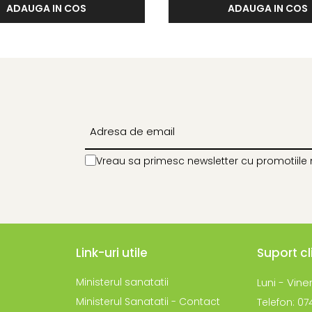
ADAUGA IN COS
ADAUGA IN COS
Vreau sa primesc newsletter cu promotiile 
Link-uri utile
Suport cl
Ministerul sanatatii
Luni - Viner
Ministerul Sanatatii - Contact
Telefon: 0