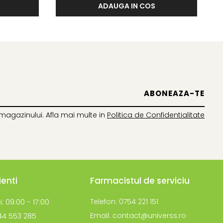
ADAUGA IN COS
magazinului. Afla mai multe in
Politica de Confidentialitate
ienti
Farmacistul de serviciu
i: 09:00 - 17:00
Telefon: 0754 221 151
Email: contact@universs.ro
744 553 285