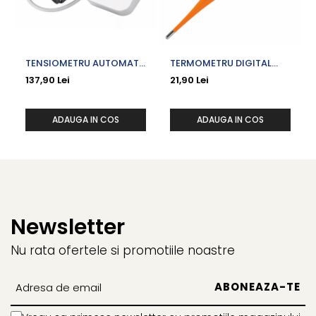
TENSIOMETRU AUTOMAT
TERMOMETRU DIGITAL
DE BRAT UA-611
VARF FLEXIBIL VACUTA
137,90 Lei
21,90 Lei
ADAUGA IN COS
ADAUGA IN COS
Newsletter
Nu rata ofertele si promotiile noastre