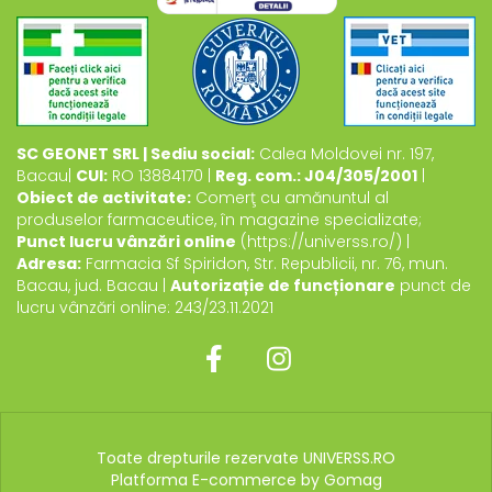
SC GEONET SRL | Sediu social:
Calea Moldovei nr. 197,
Bacau|
CUI:
RO 13884170 |
Reg. com.: J04/305/2001
|
Obiect de activitate:
Comerţ cu amănuntul al
produselor farmaceutice, în magazine specializate;
Punct lucru vânzări online
(https://universs.ro/) |
Adresa:
Farmacia Sf Spiridon, Str. Republicii, nr. 76, mun.
Bacau, jud. Bacau |
Autorizație de funcționare
punct de
lucru vânzări online: 243/23.11.2021
Toate drepturile rezervate UNIVERSS.RO
Platforma E-commerce by Gomag