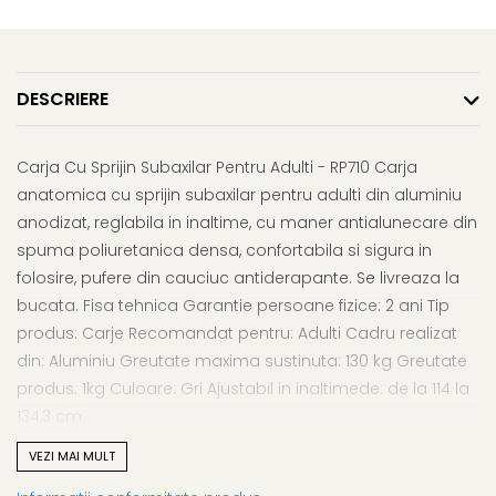
Afectiuni respiratorii
Uleiuri si unturi
Afectiuni neurovegetative
Urinar
Raceala si gripa
Neuropatii
Ingrijire la domiciliu
Antitusive
Antistres si anxietate
Scaune de dus
DESCRIERE
Decongestionant nazal
Sedative
Scaune WC de camera
Dureri in gat
Afectiuni oftalmologice
Orteze
Afectiuni urinare
Carja Cu Sprijin Subaxilar Pentru Adulti - RP710 Carja
Afectiuni ORL
Orteze cervicale
Prostata
anatomica cu sprijin subaxilar pentru adulti din aluminiu
Afectiuni osteo-musculo-
Orteze copii
Infectii urinare
anodizat, reglabila in inaltime, cu maner antialunecare din
articulare
Orteze mana
Antialergice
spuma poliuretanica densa, confortabila si sigura in
Afectiuni respiratorii
Orteze picior
folosire, pufere din cauciuc antiderapante. Se livreaza la
Durere si antiinflamatoare
Dureri in gat
Orteze spate, torace si abdomen
bucata. Fisa tehnica Garantie persoane fizice: 2 ani Tip
Antitusive
Plasturi
produs: Carje Recomandat pentru: Adulti Cadru realizat
Raceala si gripa
Recuperare
din: Aluminiu Greutate maxima sustinuta: 130 kg Greutate
Decongestionant nazal
produs: 1kg Culoare: Gri Ajustabil in inaltimede: de la 114 la
Tensiometre
Afectiuni urinare
134,3 cm
Termometre
Infectii urinare
VEZI MAI MULT
Prostata