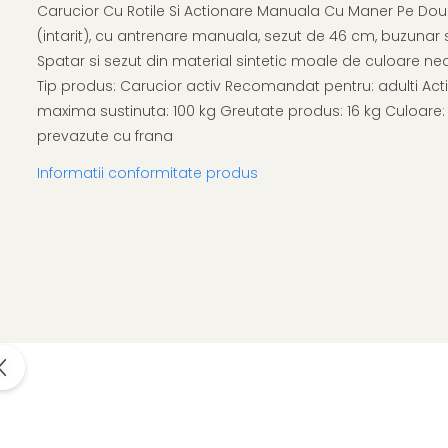
Afectiuni respiratorii
Uleiuri si unturi
Carucior Cu Rotile Si Actionare Manuala Cu Maner Pe Doua 
Afectiuni neurovegetative
Urinar
Raceala si gripa
(intarit), cu antrenare manuala, sezut de 46 cm, buzunar 
Neuropatii
Ingrijire la domiciliu
Spatar si sezut din material sintetic moale de culoare neagr
Antitusive
Antistres si anxietate
Scaune de dus
Tip produs: Carucior activ Recomandat pentru: adulti Act
Decongestionant nazal
Sedative
Scaune WC de camera
maxima sustinuta: 100 kg Greutate produs: 16 kg Culoare: g
Dureri in gat
Afectiuni oftalmologice
Orteze
prevazute cu frana
Afectiuni urinare
Afectiuni ORL
Orteze cervicale
Prostata
Informatii conformitate produs
Afectiuni osteo-musculo-
Orteze copii
Infectii urinare
articulare
Orteze mana
Antialergice
Afectiuni respiratorii
Orteze picior
Durere si antiinflamatoare
Dureri in gat
Orteze spate, torace si abdomen
Antitusive
Plasturi
Raceala si gripa
Recuperare
Decongestionant nazal
Tensiometre
Afectiuni urinare
Termometre
Infectii urinare
Prostata