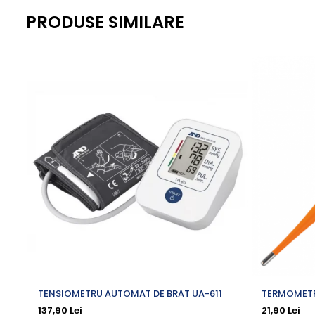
Antialergice
PRODUSE SIMILARE
Dieta, nutritie si wellness
Ceai
Nutritie speciala
Detoxifiere
Controlul greutatii
Igiena intima
Imunitate
Tonice si energizante
Vitamine si minerale
TENSIOMETRU AUTOMAT DE BRAT UA-611
TERMOMETRU
VACUTA
137,90 Lei
21,90 Lei