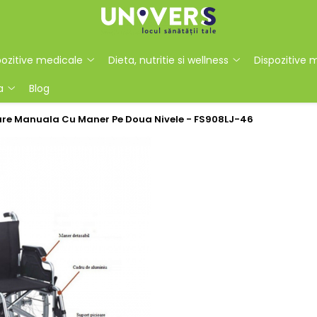
ozitive medicale
Dieta, nutritie si wellness
Dispozitive 
a
Blog
nare Manuala Cu Maner Pe Doua Nivele - FS908LJ-46