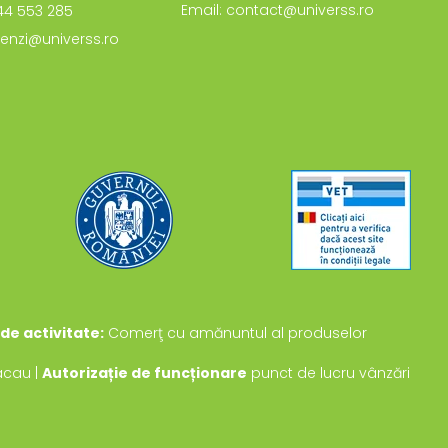
Email: contact@universs.ro
744 553 285
enzi@universs.ro
de activitate:
Comerţ cu amănuntul al produselor
Bacau |
Autorizație de funcționare
punct de lucru vânzări