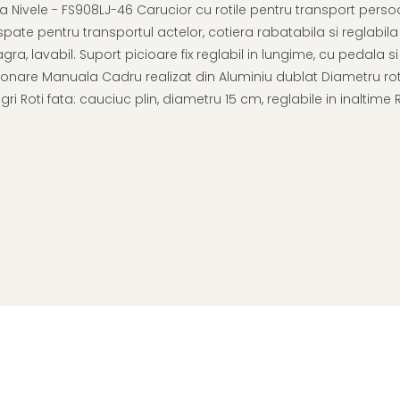
Nivele - FS908LJ-46 Carucior cu rotile pentru transport persoan
spate pentru transportul actelor, cotiera rabatabila si reglabi
a, lavabil. Suport picioare fix reglabil in lungime, cu pedala si 
ionare Manuala Cadru realizat din Aluminiu dublat Diametru rot
ri Roti fata: cauciuc plin, diametru 15 cm, reglabile in inaltim