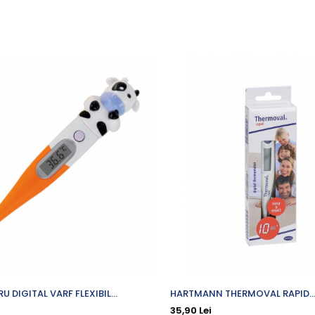
 DIGITAL VARF FLEXIBIL
HARTMANN THERMOVAL RAPID
TERMOMETRU DIGITAL
35,90 Lei