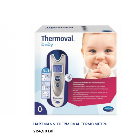
-6
HARTMANN THERMOVAL TERMOMETRU
HA
INFRAROSU BABY 3 IN 1 NON-CONTACT
224,90 Lei
32