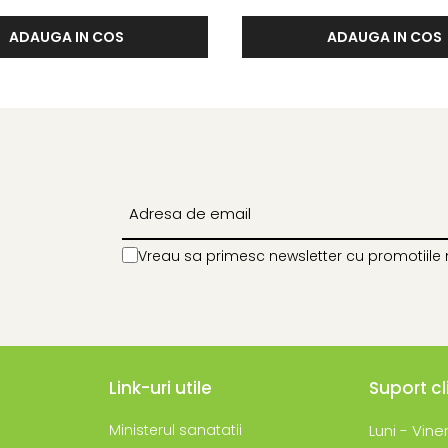
ADAUGA IN COS
ADAUGA IN COS
Vreau sa primesc newsletter cu promotiile 
Link-uri utile
Suport cl
Ministerul sanatatii
Luni - Viner