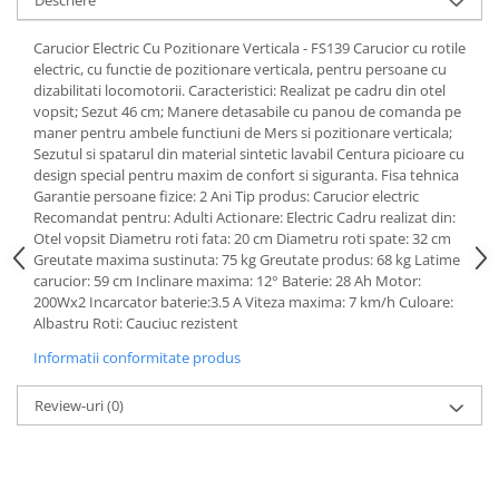
Descriere
Uleiuri si unturi
Afectiuni neurovegetative
Raceala si gripa
Urinar
Antitusive
Neuropatii
Carucior Electric Cu Pozitionare Verticala - FS139 Carucior cu rotile
Ingrijire la domiciliu
electric, cu functie de pozitionare verticala, pentru persoane cu
Decongestionant nazal
Antistres si anxietate
Scaune de dus
dizabilitati locomotorii. Caracteristici: Realizat pe cadru din otel
Dureri in gat
Sedative
vopsit; Sezut 46 cm; Manere detasabile cu panou de comanda pe
Scaune WC de camera
Afectiuni urinare
maner pentru ambele functiuni de Mers si pozitionare verticala;
Afectiuni oftalmologice
Orteze
Sezutul si spatarul din material sintetic lavabil Centura picioare cu
Prostata
Afectiuni ORL
design special pentru maxim de confort si siguranta. Fisa tehnica
Orteze cervicale
Infectii urinare
Garantie persoane fizice: 2 Ani Tip produs: Carucior electric
Afectiuni osteo-musculo-articulare
Orteze copii
Recomandat pentru: Adulti Actionare: Electric Cadru realizat din:
Antialergice
Orteze mana
Afectiuni respiratorii
Otel vopsit Diametru roti fata: 20 cm Diametru roti spate: 32 cm
Durere si antiinflamatoare
Greutate maxima sustinuta: 75 kg Greutate produs: 68 kg Latime
Orteze picior
Dureri in gat
carucior: 59 cm Inclinare maxima: 12° Baterie: 28 Ah Motor:
Orteze spate, torace si abdomen
Antitusive
200Wx2 Incarcator baterie:3.5 A Viteza maxima: 7 km/h Culoare:
Plasturi
Albastru Roti: Cauciuc rezistent
Raceala si gripa
Recuperare
Informatii conformitate produs
Decongestionant nazal
Afectiuni urinare
Tensiometre
Review-uri
(0)
Infectii urinare
Termometre
Prostata
Antialergice