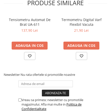
PRODUSE SIMILARE
Dieta, nutritie si wellness
Ceai
Nutritie speciala
Tensiometru Automat De
Termometru Digital Varf
Detoxifiere
Brat UA-611
Flexibil Vacuta
137,90 Lei
21,90 Lei
Controlul greutatii
Igiena intima
Imunitate
ADAUGA IN COS
ADAUGA IN COS
Tonice si energizante
Vitamine si minerale
Newsletter
Nu rata ofertele si promotiile noastre
Vreau sa primesc newsletter cu promotiile
magazinului. Afla mai multe in
Politica de
Confidentialitate