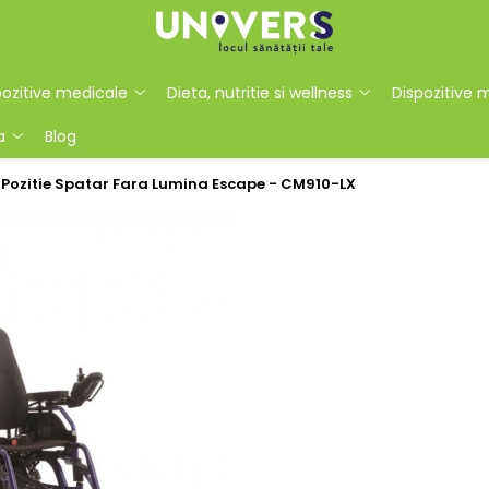
ozitive medicale
Dieta, nutritie si wellness
Dispozitive 
a
Blog
e Pozitie Spatar Fara Lumina Escape - CM910-LX