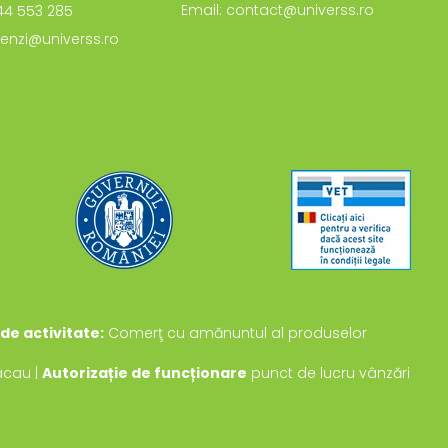
Email: contact@universs.ro
744 553 285
enzi@universs.ro
de activitate:
Comerţ cu amănuntul al produselor
Bacau |
Autorizație de funcționare
punct de lucru vânzări