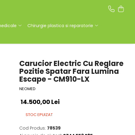
medicale
Chirurgie plastica si reparatorie
Carucior Electric Cu Reglare
Pozitie Spatar Fara Lumina
Escape - CM910-LX
NEOMED
14.500,00 Lei
STOC EPUIZAT
Cod Produs:
78539