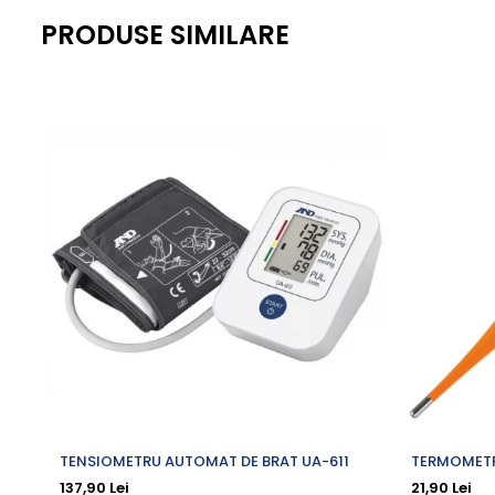
Antialergice
PRODUSE SIMILARE
Dieta, nutritie si wellness
Ceai
Nutritie speciala
Detoxifiere
Controlul greutatii
Igiena intima
Imunitate
Tonice si energizante
Vitamine si minerale
TENSIOMETRU AUTOMAT DE BRAT UA-611
TERMOMETRU
VACUTA
137,90 Lei
21,90 Lei