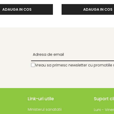
ADAUGA IN COS
ADAUGA IN COS
Vreau sa primesc newsletter cu promotiile 
Link-uri utile
Suport cl
Ministerul sanatatii
Luni - Viner