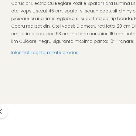
Afectiuni respiratorii
Uleiuri si unturi
Carucior Electric Cu Reglare Pozitie Spatar Fara Lumina Esc
Afectiuni neurovegetative
Urinar
Raceala si gripa
otel vopsit, sezut 46 cm, spatar si scaun captusit din nylon
Neuropatii
Ingrijire la domiciliu
picioare cu inaltime reglabila si suport calcai tip banda. 
Antitusive
Antistres si anxietate
Scaune de dus
Cadru realizat din: Otel vopsit Diametru roti fata: 20 cm
Decongestionant nazal
Sedative
Scaune WC de camera
cm Latime carucior: 63 cm Inaltime carucior: 110 cm Incli
Dureri in gat
Afectiuni oftalmologice
Orteze
km Culoare: negru Siguranta maxima panta: 10° Franare: 
Afectiuni urinare
Afectiuni ORL
Orteze cervicale
Prostata
Informatii conformitate produs
Afectiuni osteo-musculo-
Orteze copii
Infectii urinare
articulare
Orteze mana
Antialergice
Afectiuni respiratorii
Orteze picior
Durere si antiinflamatoare
Dureri in gat
Orteze spate, torace si abdomen
Antitusive
Plasturi
Raceala si gripa
Recuperare
Decongestionant nazal
Tensiometre
Afectiuni urinare
Termometre
Infectii urinare
Prostata