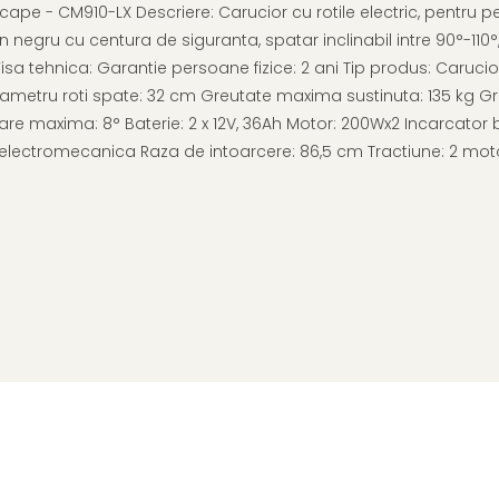
ape - CM910-LX Descriere: Carucior cu rotile electric, pentru pe
 negru cu centura de siguranta, spatar inclinabil intre 90°-110°, 
Fisa tehnica: Garantie persoane fizice: 2 ani Tip produs: Caruci
 Diametru roti spate: 32 cm Greutate maxima sustinuta: 135 kg G
nare maxima: 8° Baterie: 2 x 12V, 36Ah Motor: 200Wx2 Incarcator
electromecanica Raza de intoarcere: 86,5 cm Tractiune: 2 moto