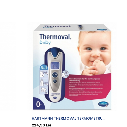
-6
HARTMANN THERMOVAL TERMOMETRU
HA
INFRAROSU BABY 3 IN 1 NON-CONTACT
224,90 Lei
32