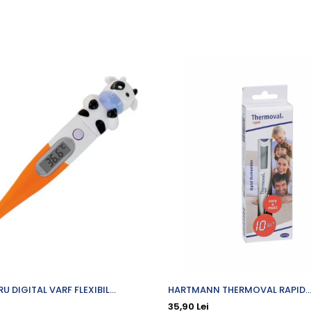
 DIGITAL VARF FLEXIBIL
HARTMANN THERMOVAL RAPID
TERMOMETRU DIGITAL
35,90 Lei