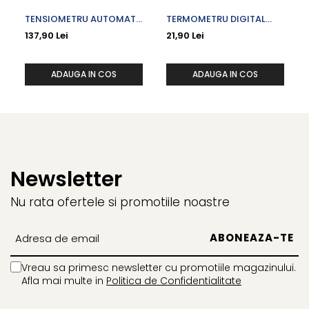
TENSIOMETRU AUTOMAT
TERMOMETRU DIGITAL
DE BRAT UA-611
VARF FLEXIBIL VACUTA
137,90 Lei
21,90 Lei
ADAUGA IN COS
ADAUGA IN COS
Newsletter
Nu rata ofertele si promotiile noastre
Vreau sa primesc newsletter cu promotiile magazinului.
Afla mai multe in
Politica de Confidentialitate