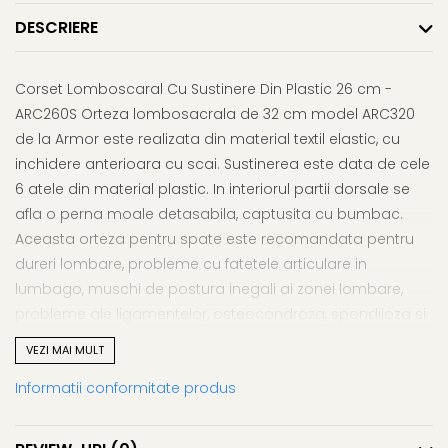
Afectiuni respiratorii
Uleiuri si unturi
Afectiuni neurovegetative
Urinar
DESCRIERE
Raceala si gripa
Neuropatii
Ingrijire la domiciliu
Antitusive
Antistres si anxietate
Scaune de dus
Decongestionant nazal
Corset Lomboscaral Cu Sustinere Din Plastic 26 cm -
Sedative
Scaune WC de camera
ARC260S Orteza lombosacrala de 32 cm model ARC320
Dureri in gat
Afectiuni oftalmologice
Orteze
de la Armor este realizata din material textil elastic, cu
Afectiuni urinare
Afectiuni ORL
Orteze cervicale
inchidere anterioara cu scai. Sustinerea este data de cele
Prostata
Afectiuni osteo-musculo-
Orteze copii
6 atele din material plastic. In interiorul partii dorsale se
Infectii urinare
articulare
Orteze mana
afla o perna moale detasabila, captusita cu bumbac.
Antialergice
Afectiuni respiratorii
Aceasta orteza pentru spate este recomandata pentru
Orteze picior
Durere si antiinflamatoare
dureri lombare, probleme cu fatetele articulare in
Dureri in gat
Orteze spate, torace si abdomen
lumbago, muschi de postura inegali ai zonei lombare,
Antitusive
Plasturi
probleme ale ligamentelor, osteocondroza, spondiloza si
Raceala si gripa
Recuperare
dureri cronice de spate. Caracteristici ale ortezei pentru
Decongestionant nazal
VEZI MAI MULT
Tensiometre
spate ARC320: Material: bumbac elastic antiperspirant
Afectiuni urinare
Termometre
Informatii conformitate produs
(bumbac 40%, poliester 30%, polivascoza 15%, elastan
Infectii urinare
15%), atelele sunt realizate din plastic; Pachetul contine si
Prostata
atelele; Sistem de inchidere: cu banda velcro (scai). Fisa