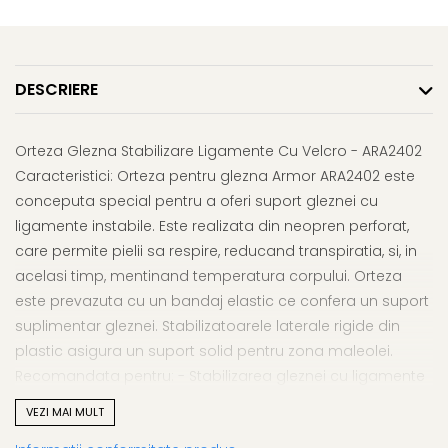
Afectiuni respiratorii
Uleiuri si unturi
Afectiuni neurovegetative
Urinar
Raceala si gripa
Neuropatii
Ingrijire la domiciliu
Antitusive
Antistres si anxietate
Scaune de dus
DESCRIERE
Decongestionant nazal
Sedative
Scaune WC de camera
Dureri in gat
Afectiuni oftalmologice
Orteze
Afectiuni urinare
Orteza Glezna Stabilizare Ligamente Cu Velcro - ARA2402
Afectiuni ORL
Orteze cervicale
Prostata
Caracteristici: Orteza pentru glezna Armor ARA2402 este
Afectiuni osteo-musculo-
Orteze copii
Infectii urinare
conceputa special pentru a oferi suport gleznei cu
articulare
Orteze mana
Antialergice
ligamente instabile. Este realizata din neopren perforat,
Afectiuni respiratorii
Orteze picior
care permite pielii sa respire, reducand transpiratia, si, in
Durere si antiinflamatoare
Dureri in gat
Orteze spate, torace si abdomen
acelasi timp, mentinand temperatura corpului. Orteza
Antitusive
Plasturi
este prevazuta cu un bandaj elastic ce confera un suport
Raceala si gripa
Recuperare
suplimentar gleznei. Stabilizatoarele laterale rigide din
Decongestionant nazal
plastic asigura un suport solid pentru zona maleolei.
Tensiometre
Afectiuni urinare
Recomandata pentru: - Stabilizarea gleznei cu ligamente
Termometre
Infectii urinare
instabile - Pentru protectia maleolei si edeme Instructiuni
VEZI MAI MULT
de utilizare: Acest produs poate fi utilizat doar la
Prostata