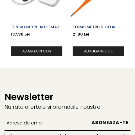
TENSIOMETRU AUTOMAT
TERMOMETRU DIGITAL
DE BRAT UA-611
VARF FLEXIBIL VACUTA
137,90 Lei
21,90 Lei
ADAUGA IN COS
ADAUGA IN COS
Newsletter
Nu rata ofertele si promotiile noastre