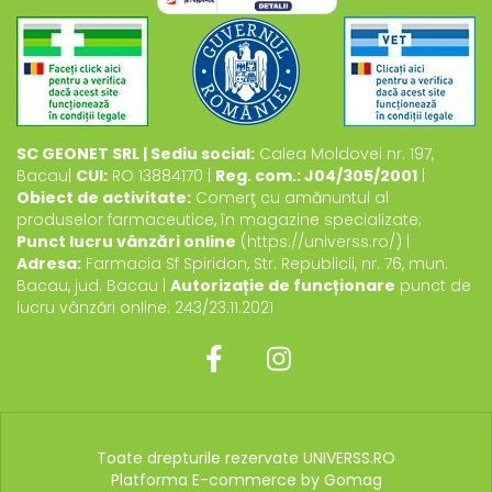
SC GEONET SRL | Sediu social:
Calea Moldovei nr. 197,
Bacau|
CUI:
RO 13884170 |
Reg. com.: J04/305/2001
|
Obiect de activitate:
Comerţ cu amănuntul al
produselor farmaceutice, în magazine specializate;
Punct lucru vânzări online
(https://universs.ro/) |
Adresa:
Farmacia Sf Spiridon, Str. Republicii, nr. 76, mun.
Bacau, jud. Bacau |
Autorizație de funcționare
punct de
lucru vânzări online: 243/23.11.2021
Toate drepturile rezervate UNIVERSS.RO
Platforma E-commerce by Gomag