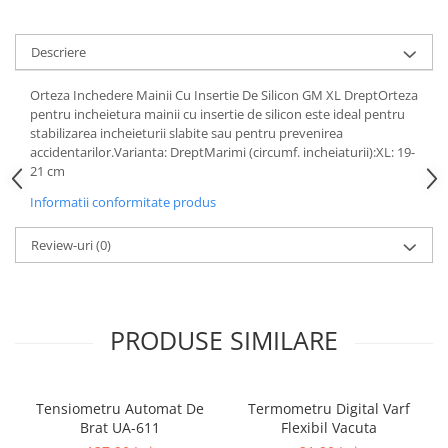
Uleiuri si unturi
Afectiuni neurovegetative
Raceala si gripa
Urinar
Antitusive
Neuropatii
Ingrijire la domiciliu
Descriere
Decongestionant nazal
Antistres si anxietate
Scaune de dus
Dureri in gat
Sedative
Orteza Inchedere Mainii Cu Insertie De Silicon GM XL DreptOrteza
Scaune WC de camera
pentru incheietura mainii cu insertie de silicon este ideal pentru
Afectiuni urinare
Afectiuni oftalmologice
Orteze
stabilizarea incheieturii slabite sau pentru prevenirea
Prostata
Afectiuni ORL
accidentarilor.Varianta: DreptMarimi (circumf. incheiaturii):XL: 19-
Orteze cervicale
21 cm
Infectii urinare
Afectiuni osteo-musculo-articulare
Orteze copii
Antialergice
Informatii conformitate produs
Orteze mana
Afectiuni respiratorii
Durere si antiinflamatoare
Orteze picior
Dureri in gat
Review-uri
(0)
Orteze spate, torace si abdomen
Antitusive
Plasturi
Raceala si gripa
Recuperare
Decongestionant nazal
PRODUSE SIMILARE
Afectiuni urinare
Tensiometre
Infectii urinare
Termometre
Prostata
Tensiometru Automat De
Termometru Digital Varf
Brat UA-611
Flexibil Vacuta
Antialergice