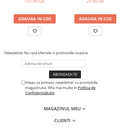
137,90 Lei
21,90 Lei
Dieta, nutritie si wellness
Ceai
ADAUGA IN COS
ADAUGA IN COS
Nutritie speciala
Detoxifiere
Controlul greutatii
Igiena intima
Imunitate
Newsletter
Nu rata ofertele si promotiile noastre
Tonice si energizante
Vitamine si minerale
Vreau sa primesc newsletter cu promotiile
magazinului. Afla mai multe in
Politica de
Confidentialitate
MAGAZINUL MEU
CLIENTI