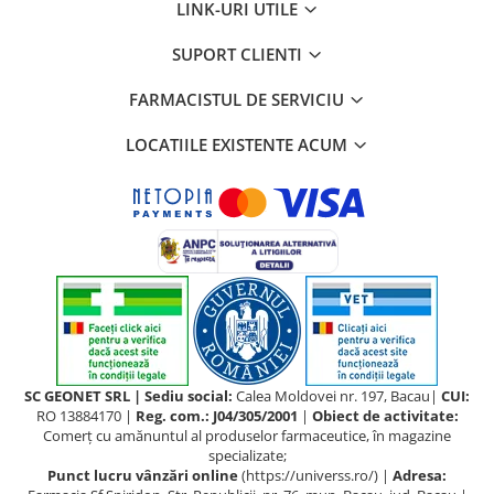
LINK-URI UTILE
SUPORT CLIENTI
FARMACISTUL DE SERVICIU
LOCATIILE EXISTENTE ACUM
SC GEONET SRL | Sediu social:
Calea Moldovei nr. 197, Bacau|
CUI:
RO 13884170 |
Reg. com.: J04/305/2001
|
Obiect de activitate:
Comerţ cu amănuntul al produselor farmaceutice, în magazine
specializate;
Punct lucru vânzări online
(https://universs.ro/) |
Adresa: