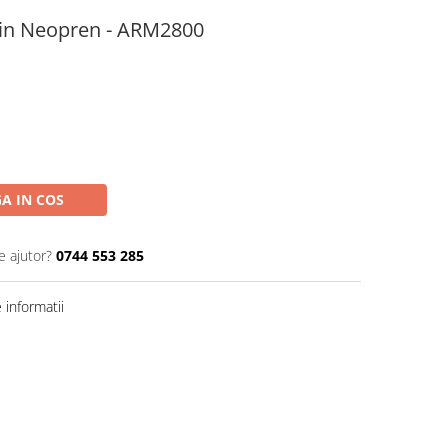
in Neopren - ARM2800
A IN COS
e ajutor?
0744 553 285
informatii