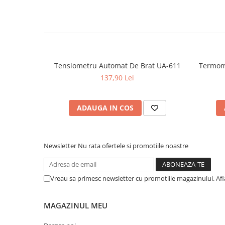
Dieta, nutritie si wellness
Ceai
Nutritie speciala
Detoxifiere
Controlul greutatii
Tensiometru Automat De Brat UA-611
Termome
Igiena intima
137,90 Lei
Imunitate
Tonice si energizante
ADAUGA IN COS
Vitamine si minerale
Newsletter
Nu rata ofertele si promotiile noastre
Vreau sa primesc newsletter cu promotiile magazinului. Af
MAGAZINUL MEU