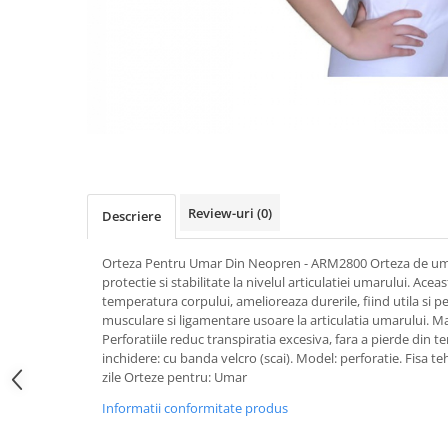
Uleiuri si unturi
Afectiuni neurovegetative
Raceala si gripa
Urinar
Antitusive
Neuropatii
Ingrijire la domiciliu
Decongestionant nazal
Antistres si anxietate
Scaune de dus
Dureri in gat
Sedative
Scaune WC de camera
Afectiuni urinare
Afectiuni oftalmologice
Orteze
Prostata
Afectiuni ORL
Orteze cervicale
Infectii urinare
Afectiuni osteo-musculo-articulare
Orteze copii
Antialergice
Orteze mana
Afectiuni respiratorii
Review-uri
(0)
Descriere
Durere si antiinflamatoare
Orteze picior
Dureri in gat
Orteza Pentru Umar Din Neopren - ARM2800 Orteza de u
Orteze spate, torace si abdomen
Antitusive
protectie si stabilitate la nivelul articulatiei umarului. Ac
Plasturi
Raceala si gripa
temperatura corpului, amelioreaza durerile, fiind utila si pen
musculare si ligamentare usoare la articulatia umarului. M
Recuperare
Decongestionant nazal
Perforatiile reduc transpiratia excesiva, fara a pierde din 
Afectiuni urinare
Tensiometre
inchidere: cu banda velcro (scai). Model: perforatie. Fisa t
zile Orteze pentru: Umar
Infectii urinare
Termometre
Prostata
Informatii conformitate produs
Antialergice