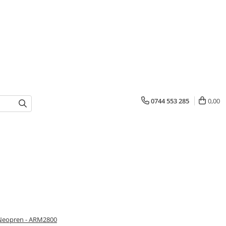
0744 553 285
0,00
 Neopren - ARM2800