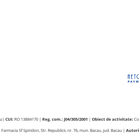
au|
CUI:
RO 13884170 |
Reg. com.: J04/305/2001
|
Obiect de activitate:
Com
:
Farmacia Sf Spiridon, Str. Republicii, nr. 76, mun. Bacau, jud. Bacau |
Autori