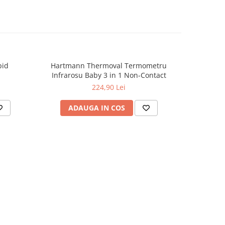
pid
Hartmann Thermoval Termometru
Hartman
-69%
Infrarosu Baby 3 in 1 Non-Contact
224,90 Lei
ADAUGA IN COS
AD