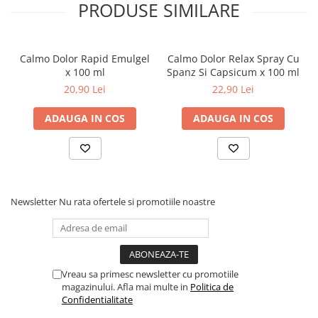
PRODUSE SIMILARE
Dieta, nutritie si wellness
Ceai
Nutritie speciala
Calmo Dolor Rapid Emulgel
Calmo Dolor Relax Spray Cu
Detoxifiere
x 100 ml
Spanz Si Capsicum x 100 ml
Controlul greutatii
20,90 Lei
22,90 Lei
Igiena intima
ADAUGA IN COS
ADAUGA IN COS
Imunitate
Tonice si energizante
Vitamine si minerale
Newsletter
Nu rata ofertele si promotiile noastre
Vreau sa primesc newsletter cu promotiile
magazinului. Afla mai multe in
Politica de
Confidentialitate