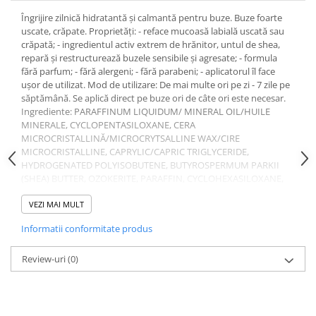
Uleiuri si unturi
Afectiuni neurovegetative
Raceala si gripa
Urinar
Îngrijire zilnică hidratantă și calmantă pentru buze. Buze foarte
Antitusive
Neuropatii
uscate, crăpate. Proprietăți: - reface mucoasă labială uscată sau
Ingrijire la domiciliu
crăpată; - ingredientul activ extrem de hrănitor, untul de shea,
Decongestionant nazal
Antistres si anxietate
Scaune de dus
repară și restructurează buzele sensibile și agresate; - formula
Dureri in gat
Sedative
fără parfum; - fără alergeni; - fără parabeni; - aplicatorul îl face
Scaune WC de camera
Afectiuni urinare
Afectiuni oftalmologice
ușor de utilizat. Mod de utilizare: De mai multe ori pe zi - 7 zile pe
Orteze
săptămână. Se aplică direct pe buze ori de câte ori este necesar.
Prostata
Afectiuni ORL
Ingrediente: PARAFFINUM LIQUIDUM/ MINERAL OIL/HUILE
Orteze cervicale
Infectii urinare
MINERALE, CYCLOPENTASILOXANE, CERA
Afectiuni osteo-musculo-articulare
Orteze copii
MICROCRISTALLINĂ/MICROCRYTSALLINE WAX/CIRE
Antialergice
Orteze mana
Afectiuni respiratorii
MICROCRISTALLINE, CAPRYLIC/CAPRIC TRIGLYCERIDE,
Durere si antiinflamatoare
HYDROGENATED POLYISOBUTENE, BUTYROSPERMUM PARKII
Orteze picior
Dureri in gat
(SHEA) BUTTER, OZOKERITE, PARAFFIN, CYCLOHEXASILOXANE,
Orteze spate, torace si abdomen
Antitusive
GLYCINE SOJA (SOYBEAN) OIL, GLYCINE SOJA (SOYBEAN)
Plasturi
STEROLS, HEXYL LAURATE, ETHYLENE/PROPYLENE/ STYRENE
VEZI MAI MULT
Raceala si gripa
COPOLYMER, STEARALKONIUM HECTORITE, PERSEA GRATISSIMA
Recuperare
Decongestionant nazal
Informatii conformitate produs
(AVOCADO) OIL, UTYLENE/ETHYLENE/STYRENE COPOLYMER,
Afectiuni urinare
PROPYLENE CARBONATE, CETEARYL ALCOHOL, ASCORBYL
Tensiometre
PALMITATE, HYDROGENATED PALM GLYCERIDES CITRATE,
Review-uri
(0)
Infectii urinare
Termometre
TOCOPHEROL, BHT, LAMINĂRIA OCHROLEUCA EXTRACT, CITRIC
Prostata
ACID. Prezentare: 15 ml
Antialergice