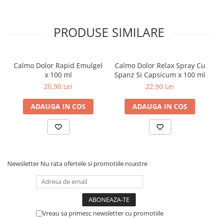
Dieta, nutritie si wellness
Ceai
PRODUSE SIMILARE
Nutritie speciala
Detoxifiere
Controlul greutatii
Calmo Dolor Rapid Emulgel
Calmo Dolor Relax Spray Cu
Igiena intima
x 100 ml
Spanz Si Capsicum x 100 ml
20,90 Lei
22,90 Lei
Imunitate
Tonice si energizante
ADAUGA IN COS
ADAUGA IN COS
Vitamine si minerale
Newsletter
Nu rata ofertele si promotiile noastre
Vreau sa primesc newsletter cu promotiile