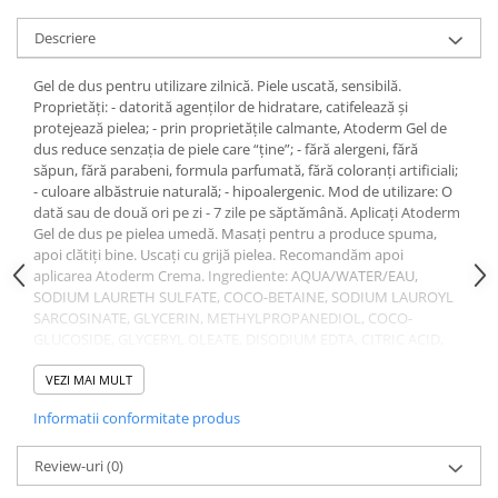
Uleiuri si unturi
Afectiuni neurovegetative
Raceala si gripa
Urinar
Descriere
Antitusive
Neuropatii
Ingrijire la domiciliu
Decongestionant nazal
Antistres si anxietate
Scaune de dus
Gel de dus pentru utilizare zilnică. Piele uscată, sensibilă.
Dureri in gat
Sedative
Proprietăți: - datorită agenților de hidratare, catifelează și
Scaune WC de camera
protejează pielea; - prin proprietățile calmante, Atoderm Gel de
Afectiuni urinare
Afectiuni oftalmologice
Orteze
dus reduce senzația de piele care “ține”; - fără alergeni, fără
Prostata
Afectiuni ORL
săpun, fără parabeni, formula parfumată, fără coloranți artificiali;
Orteze cervicale
- culoare albăstruie naturală; - hipoalergenic. Mod de utilizare: O
Infectii urinare
Afectiuni osteo-musculo-articulare
Orteze copii
dată sau de două ori pe zi - 7 zile pe săptămână. Aplicați Atoderm
Antialergice
Gel de dus pe pielea umedă. Masați pentru a produce spuma,
Orteze mana
Afectiuni respiratorii
apoi clătiți bine. Uscați cu grijă pielea. Recomandăm apoi
Durere si antiinflamatoare
Orteze picior
Dureri in gat
aplicarea Atoderm Crema. Ingrediente: AQUA/WATER/EAU,
Orteze spate, torace si abdomen
SODIUM LAURETH SULFATE, COCO-BETAINE, SODIUM LAUROYL
Antitusive
SARCOSINATE, GLYCERIN, METHYLPROPANEDIOL, COCO-
Plasturi
Raceala si gripa
GLUCOSIDE, GLYCERYL OLEATE, DISODIUM EDTA, CITRIC ACID,
Recuperare
Decongestionant nazal
CAPRYLOYL GLYCINE, COPPER SULFATE, XYLITYLGLUCOSIDE,
ANHYDRO NIACINAMIDE, GLUCOȘE,
VEZI MAI MULT
Afectiuni urinare
Tensiometre
FRUCTOOLIGOSACCHARIDES, DAF PATENTED NATURAL
Informatii conformitate produs
Infectii urinare
COMPLEX, TOCOPHEROL, HYDROGENATED PALM GLYCERIDES
Termometre
CITRATE, LECITHIN, ASCORBYL PALMITATE, FRAGRANCE
Prostata
(PARFUM). Prezentare: 1 L
Review-uri
(0)
Antialergice