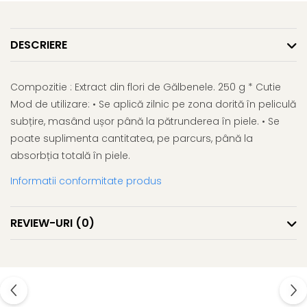
Afectiuni respiratorii
Uleiuri si unturi
Afectiuni neurovegetative
Urinar
Raceala si gripa
Neuropatii
Ingrijire la domiciliu
Antitusive
DESCRIERE
Antistres si anxietate
Scaune de dus
Decongestionant nazal
Sedative
Scaune WC de camera
Dureri in gat
Afectiuni oftalmologice
Compozitie : Extract din flori de Gălbenele. 250 g * Cutie
Orteze
Afectiuni urinare
Mod de utilizare: • Se aplică zilnic pe zona dorită în peliculă
Afectiuni ORL
Orteze cervicale
Prostata
subțire, masând ușor până la pătrunderea în piele. • Se
Afectiuni osteo-musculo-
Orteze copii
Infectii urinare
poate suplimenta cantitatea, pe parcurs, până la
articulare
Orteze mana
Antialergice
absorbția totală în piele.
Afectiuni respiratorii
Orteze picior
Durere si antiinflamatoare
Informatii conformitate produs
Dureri in gat
Orteze spate, torace si abdomen
Antitusive
Plasturi
Raceala si gripa
Recuperare
REVIEW-URI
(0)
Decongestionant nazal
Tensiometre
Afectiuni urinare
Termometre
Infectii urinare
Prostata