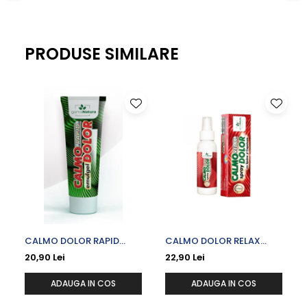
Antialergice
Dieta, nutritie si wellness
Ceai
PRODUSE SIMILARE
Nutritie speciala
Detoxifiere
Controlul greutatii
Igiena intima
Imunitate
Tonice si energizante
Vitamine si minerale
CALMO DOLOR RAPID
CALMO DOLOR RELAX
EMULGEL X 100 ML
SPRAY CU SPANZ SI
20,90 Lei
22,90 Lei
CAPSICUM X 100 ML
ADAUGA IN COS
ADAUGA IN COS