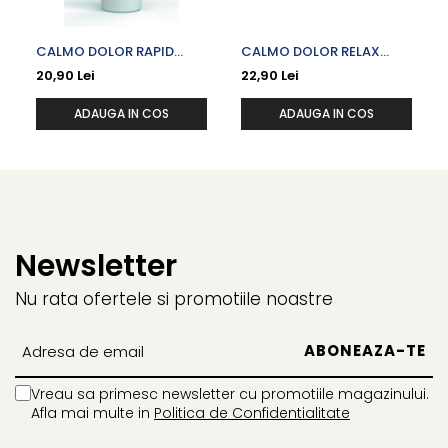
respiratie proaspata. Confera o formare redusa de
spuma, permitand peliculei de protectie sa ramana pe
CALMO DOLOR RAPID
CALMO DOLOR RELAX
loc pentru o lunga perioada de timp. Utilizati de 2 pana la
EMULGEL X 100 ML
SPRAY CU SPANZ SI
20,90 Lei
22,90 Lei
3 ori pe zi, dupa mesele principale, aplicand cu o periuta
CAPSICUM X 100 ML
ADAUGA IN COS
ADAUGA IN COS
de dinti moale. Pentru uz zilnic, de la 6 ani.
Newsletter
Nu rata ofertele si promotiile noastre
Vreau sa primesc newsletter cu promotiile magazinului.
Afla mai multe in
Politica de Confidentialitate