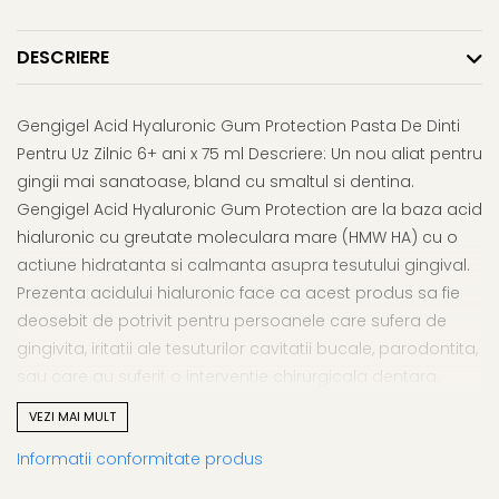
Afectiuni respiratorii
Uleiuri si unturi
Afectiuni neurovegetative
Urinar
Raceala si gripa
Neuropatii
Ingrijire la domiciliu
DESCRIERE
Antitusive
Antistres si anxietate
Scaune de dus
Decongestionant nazal
Sedative
Scaune WC de camera
Gengigel Acid Hyaluronic Gum Protection Pasta De Dinti
Dureri in gat
Afectiuni oftalmologice
Orteze
Pentru Uz Zilnic 6+ ani x 75 ml Descriere: Un nou aliat pentru
Afectiuni urinare
Afectiuni ORL
Orteze cervicale
gingii mai sanatoase, bland cu smaltul si dentina.
Prostata
Afectiuni osteo-musculo-
Orteze copii
Gengigel Acid Hyaluronic Gum Protection are la baza acid
Infectii urinare
articulare
hialuronic cu greutate moleculara mare (HMW HA) cu o
Orteze mana
Antialergice
Afectiuni respiratorii
actiune hidratanta si calmanta asupra tesutului gingival.
Orteze picior
Durere si antiinflamatoare
Prezenta acidului hialuronic face ca acest produs sa fie
Dureri in gat
Orteze spate, torace si abdomen
deosebit de potrivit pentru persoanele care sufera de
Antitusive
Plasturi
gingivita, iritatii ale tesuturilor cavitatii bucale, parodontita,
Raceala si gripa
Recuperare
sau care au suferit o interventie chirurgicala dentara.
Decongestionant nazal
Tensiometre
Indicatii: - Ajuta la reducerea semnelor de inflamatie
Afectiuni urinare
VEZI MAI MULT
Termometre
ocazionala a gingiilor (umflare, roseata, sangerare
Infectii urinare
Informatii conformitate produs
ocazionala) - Ajuta la prevenirea uscaciunii gurii,
Prostata
ulceratiilor bucale, iritatiilor bucale Ingrediente: Formula sa,