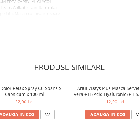
UM EDTA CAPRYLYL GLYCOL
re: Aplicati o cantitate mica
pe fata. Masati cu miscari usoare
are fara a freca.
PRODUSE SIMILARE
Dolor Relax Spray Cu Spanz Si
Ariul 7Days Plus Masca Servet
Capsicum x 100 ml
Vera + H (Acid Hyaluronic) PH 5
Calmare x 23 g
22,90 Lei
12,90 Lei
ADAUGA IN COS
ADAUGA IN COS