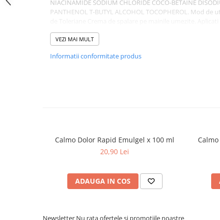
NIACINAMIDE SODIUM CHLORIDE COCO-BETAINE DISODI
Dieta, nutritie si wellness
PANTHENOL T-BUTYL ALCOHOL TOCOPHEROL. Mod de utiliza
de Toleriane Crema de spalare pe mainile umezite. Aplicati 
Ceai
pana la patrunderea in piele, clatiti si apoi uscati prin tapot
Nutritie speciala
VEZI MAI MULT
Detoxifiere
Informatii conformitate produs
Controlul greutatii
Igiena intima
Imunitate
Tonice si energizante
Vitamine si minerale
Calmo Dolor Rapid Emulgel x 100 ml
Calmo 
20,90 Lei
ADAUGA IN COS
Newsletter
Nu rata ofertele si promotiile noastre