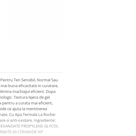
Pentru Ten Sensibil, Normal Sau
a mai buna eficacitate in curatare,
 elimina machiajul eficient. Dupa
iologic. Textura lejera de gel
 pentru a curata mai eficient,
amide ce ajuta la mentinerea
utanate. Cu Apa Termala La Roche-
are si anti-oxidare. Ingrediente:
HEXANOATE PROPYLENE GLYCOL
BATE 60 CERAMIDE NP