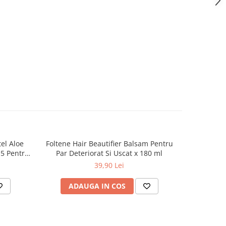
el Aloe
Foltene Hair Beautifier Balsam Pentru
Herbal The
.5 Pentru
Par Deteriorat Si Uscat x 180 ml
De Musete
Pi
39,90 Lei
ADAUGA IN COS
AD