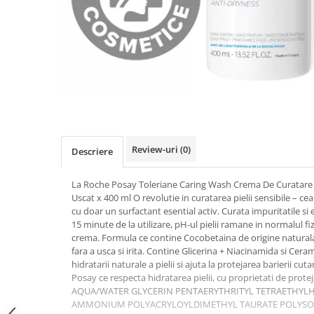
Uleiuri si unturi
Afectiuni neurovegetative
Raceala si gripa
Urinar
Antitusive
Neuropatii
Ingrijire la domiciliu
Decongestionant nazal
Antistres si anxietate
Scaune de dus
Dureri in gat
Sedative
Scaune WC de camera
Afectiuni urinare
Afectiuni oftalmologice
Orteze
Prostata
Afectiuni ORL
Orteze cervicale
Infectii urinare
Afectiuni osteo-musculo-articulare
Orteze copii
Antialergice
Orteze mana
Afectiuni respiratorii
Review-uri
(0)
Descriere
Durere si antiinflamatoare
Orteze picior
Dureri in gat
La Roche Posay Toleriane Caring Wash Crema De Curatare 
Orteze spate, torace si abdomen
Antitusive
Uscat x 400 ml O revolutie in curatarea pielii sensibile – ce
Plasturi
Raceala si gripa
cu doar un surfactant esential activ. Curata impuritatile si
15 minute de la utilizare, pH-ul pielii ramane in normalul fiz
Recuperare
Decongestionant nazal
crema. Formula ce contine Cocobetaina de origine naturala
Afectiuni urinare
Tensiometre
fara a usca si irita. Contine Glicerina + Niacinamida si Cer
hidratarii naturale a pielii si ajuta la protejarea barierii c
Infectii urinare
Termometre
Posay ce respecta hidratarea pielii, cu proprietati de protej
Prostata
AQUA/WATER GLYCERIN PENTAERYTHRITYL TETRAETHYL
Antialergice
AMMONIUM POLYACRYLOYLDIMETHYL TAURATE POLYSOR