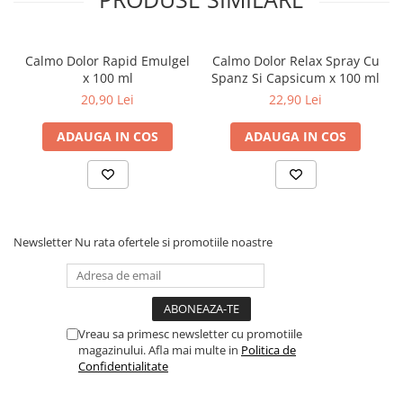
Dieta, nutritie si wellness
Ceai
Calmo Dolor Rapid Emulgel
Calmo Dolor Relax Spray Cu
Nutritie speciala
x 100 ml
Spanz Si Capsicum x 100 ml
Detoxifiere
20,90 Lei
22,90 Lei
Controlul greutatii
Igiena intima
ADAUGA IN COS
ADAUGA IN COS
Imunitate
Tonice si energizante
Vitamine si minerale
Newsletter
Nu rata ofertele si promotiile noastre
Vreau sa primesc newsletter cu promotiile
magazinului. Afla mai multe in
Politica de
Confidentialitate