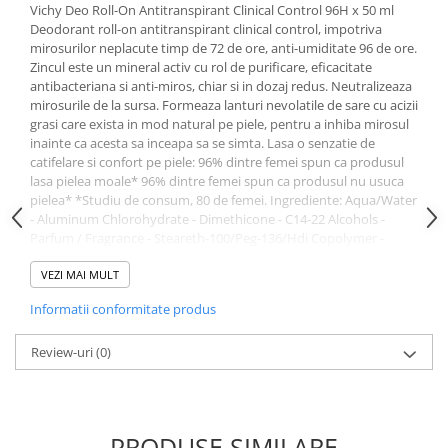
Uleiuri si unturi
Vichy Deo Roll-On Antitranspirant Clinical Control 96H x 50 ml
Afectiuni neurovegetative
Raceala si gripa
Urinar
Deodorant roll-on antitranspirant clinical control, impotriva
Antitusive
Neuropatii
Ingrijire la domiciliu
mirosurilor neplacute timp de 72 de ore, anti-umiditate 96 de ore.
Decongestionant nazal
Zincul este un mineral activ cu rol de purificare, eficacitate
Antistres si anxietate
Scaune de dus
antibacteriana si anti-miros, chiar si in dozaj redus. Neutralizeaza
Dureri in gat
Sedative
Scaune WC de camera
mirosurile de la sursa. Formeaza lanturi nevolatile de sare cu acizii
Afectiuni urinare
Afectiuni oftalmologice
grasi care exista in mod natural pe piele, pentru a inhiba mirosul
Orteze
inainte ca acesta sa inceapa sa se simta. Lasa o senzatie de
Prostata
Afectiuni ORL
Orteze cervicale
catifelare si confort pe piele: 96% dintre femei spun ca produsul
Infectii urinare
lasa pielea moale* 96% dintre femei spun ca produsul nu usuca
Afectiuni osteo-musculo-articulare
Orteze copii
pielea* *Studiu de consum, 80 de femei. Ingrediente: Aqua/Water
Antialergice
Orteze mana
Afectiuni respiratorii
- Aluminum Chlorohydrate - Dimethicone - C14-22 Alcohols -
Durere si antiinflamatoare
Orteze picior
Parfum / Fragrance - Steareth-100/Peg-136/Hdi Copolymer -
Dureri in gat
Perlite - Zinc Pca - C12-20 Alkyl Glucoside - Pentylene Glycol. Mod
Orteze spate, torace si abdomen
Antitusive
de utilizare: Aplicati zilnic in zona axilelor, pe pielea curata si
VEZI MAI MULT
Plasturi
uscata Forma de prezentare: 50ml
Raceala si gripa
Informatii conformitate produs
Recuperare
Decongestionant nazal
Afectiuni urinare
Tensiometre
Review-uri
(0)
Infectii urinare
Termometre
Prostata
Antialergice
PRODUSE SIMILARE