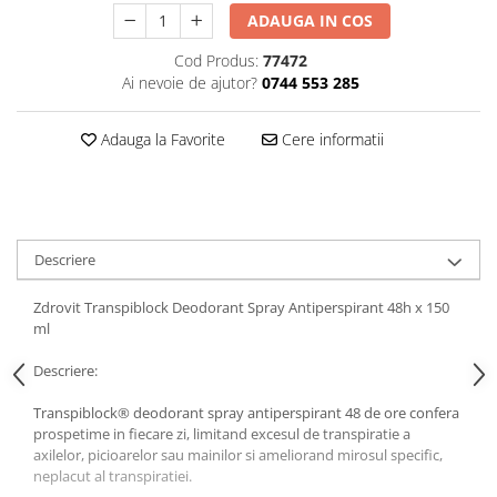
Uleiuri si unturi
Afectiuni neurovegetative
Raceala si gripa
ADAUGA IN COS
Urinar
Antitusive
Neuropatii
Ingrijire la domiciliu
Cod Produs:
77472
Decongestionant nazal
Antistres si anxietate
Ai nevoie de ajutor?
0744 553 285
Scaune de dus
Dureri in gat
Sedative
Scaune WC de camera
Afectiuni urinare
Afectiuni oftalmologice
Adauga la Favorite
Cere informatii
Orteze
Prostata
Afectiuni ORL
Orteze cervicale
Infectii urinare
Afectiuni osteo-musculo-articulare
Orteze copii
Antialergice
Orteze mana
Afectiuni respiratorii
Durere si antiinflamatoare
Descriere
Orteze picior
Dureri in gat
Orteze spate, torace si abdomen
Antitusive
Zdrovit Transpiblock Deodorant Spray Antiperspirant 48h x 150
Plasturi
Raceala si gripa
ml
Recuperare
Decongestionant nazal
Descriere:
Afectiuni urinare
Tensiometre
Transpiblock® deodorant spray antiperspirant 48 de ore confera
Infectii urinare
Termometre
prospetime in fiecare zi, limitand excesul de transpiratie a
Prostata
axilelor, picioarelor sau mainilor si ameliorand mirosul specific,
neplacut al transpiratiei.
Antialergice