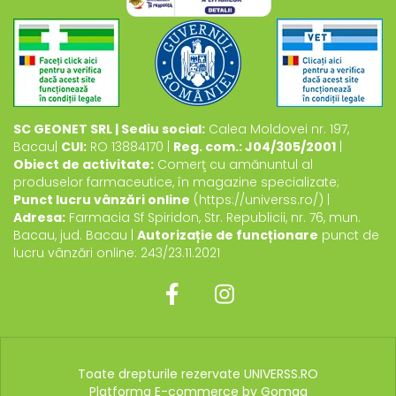
SC GEONET SRL | Sediu social:
Calea Moldovei nr. 197,
Bacau|
CUI:
RO 13884170 |
Reg. com.: J04/305/2001
|
Obiect de activitate:
Comerţ cu amănuntul al
produselor farmaceutice, în magazine specializate;
Punct lucru vânzări online
(https://universs.ro/) |
Adresa:
Farmacia Sf Spiridon, Str. Republicii, nr. 76, mun.
Bacau, jud. Bacau |
Autorizație de funcționare
punct de
lucru vânzări online: 243/23.11.2021
Toate drepturile rezervate UNIVERSS.RO
Platforma E-commerce by Gomag