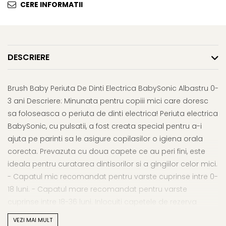
Afectiuni respiratorii
Uleiuri si unturi
CERE INFORMATII
Afectiuni neurovegetative
Urinar
Raceala si gripa
Neuropatii
Ingrijire la domiciliu
Antitusive
Antistres si anxietate
Scaune de dus
Decongestionant nazal
Sedative
Scaune WC de camera
DESCRIERE
Dureri in gat
Afectiuni oftalmologice
Orteze
Afectiuni urinare
Afectiuni ORL
Orteze cervicale
Prostata
Brush Baby Periuta De Dinti Electrica BabySonic Albastru 0-
Afectiuni osteo-musculo-
Orteze copii
Infectii urinare
3 ani Descriere: Minunata pentru copiii mici care doresc
articulare
Orteze mana
Antialergice
sa foloseasca o periuta de dinti electrica! Periuta electrica
Afectiuni respiratorii
Orteze picior
BabySonic, cu pulsatii, a fost creata special pentru a-i
Durere si antiinflamatoare
Dureri in gat
Orteze spate, torace si abdomen
ajuta pe parinti sa le asigure copilasilor o igiena orala
Antitusive
Plasturi
corecta. Prevazuta cu doua capete ce au peri fini, este
Raceala si gripa
Recuperare
ideala pentru curatarea dintisorilor si a gingiilor celor mici.
Decongestionant nazal
- Capatul mic recomandat pentru varste cuprinse intre 0-
Tensiometre
Afectiuni urinare
18 luni. - Capatul mare recomandat pentru varste
Termometre
cuprinse intre 18-36 luni. Inlocuiti capetele de rezerva
Infectii urinare
atunci cand acestea prezinta semne de uzura sau dupa
Prostata
VEZI MAI MULT