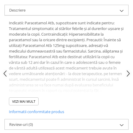
Uleiuri si unturi
Afectiuni neurovegetative
Raceala si gripa
Urinar
Descriere
Antitusive
Neuropatii
Ingrijire la domiciliu
Decongestionant nazal
Antistres si anxietate
Scaune de dus
Indicatii: Paracetamol Atb, supozitoare sunt indicate pentru:
Dureri in gat
Sedative
Tratamentul simptomatic al stărilor febrile şi al durerilor uşoare şi
Scaune WC de camera
moderate la copii. Contraindicații: Hipersensibilitate la
Afectiuni urinare
Afectiuni oftalmologice
Orteze
paracetamol sau la oricare dintre excipienţi. Precautii: Înainte să
Prostata
Afectiuni ORL
utilizaţi Paracetamol Atb 125mg supozitoare, adresaţi-vă
Orteze cervicale
medicului dumneavoastră sau farmacistului. Sarcina, alăptarea și
Infectii urinare
Afectiuni osteo-musculo-articulare
Orteze copii
fertilitatea: Paracetamol Atb este destinat utilizării la copii cu
Antialergice
vârsta sub 12 ani dar în cazul în care o adolescentă sau o femeie
Orteze mana
Afectiuni respiratorii
de vârstă adultă utilizează acest medicament trebuie avute în
Durere si antiinflamatoare
Orteze picior
Dureri in gat
vedere următoarele atenţionări: - la doze terapeutice, pe termen
Orteze spate, torace si abdomen
scurt, medicamentul poate fi administrat în cursul sarcinii, însă
Antitusive
administrarea se va face numai după evaluarea beneficiului
Plasturi
Raceala si gripa
terapeutic matern în raport cu riscul potenţial la făt. -
Recuperare
Decongestionant nazal
paracetamolul traversează placenta şi se excretă în laptele
matern. Se consideră că în laptele matern se distribuie o cantitate
VEZI MAI MULT
Afectiuni urinare
Tensiometre
nesemnificativă de paracetamol dar se recomandă ca în perioada
Informatii conformitate produs
Infectii urinare
de alăptare să se utilizeze doar dozele de paracetamol
Termometre
recomandate de către medic iar tratamentul să nu fie unul de
Prostata
lungă durată. Conducerea vehiculelor şi folosirea utilajelor:
Review-uri
(0)
Antialergice
Paracetamolul nu are nicio influenţă asupra capacităţii de a