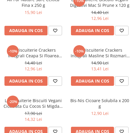
-10%
Dieta, nutritie si wellness
Fina x 250 g
Digestivi Mac Si Prune x 120 g
15,90 Lei
14,40 Lei
Ceai
12,96 Lei
Nutritie speciala
Detoxifiere
ADAUGA IN COS
ADAUGA IN COS
Controlul greutatii
Igiena intima
La Biscuiterie Crackers
La Biscuiterie Crackers
-10%
-10%
Imunitate
Integrali Ceapa Si Floarea
Integrali Masline Si Rozmarin
Soarelui x 100 g
x 100 g
Tonice si energizante
14,40 Lei
14,90 Lei
12,96 Lei
13,41 Lei
Vitamine si minerale
ADAUGA IN COS
ADAUGA IN COS
La Biscuiterie Biscuiti Vegani
Bis-Nis Cicoare Solubila x 200
-20%
Ciocolata Cu Cocos Si Migdale
g
x 120 g
17,90 Lei
12,90 Lei
14,32 Lei
ADAUGA IN COS
ADAUGA IN COS