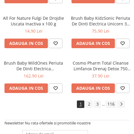
All For Nature Fulgi De Drojdie
Brush Baby KidzSonic Periuta
Uscata Inactiva x 100 g
De Dinti Electrica Unicorn 3+
ani - BRB 381
14,90 Lei
75,90 Lei
ADAUGA IN COS
ADAUGA IN COS
Brush Baby WildOnes Periuta
Cosmo Pharm Total Cleanse
De Dinti Electrica
Limfanox Drenaj Detox 750
Reincarcabila Evie Elephant 0-
mg x 30 cps. veg.
162,90 Lei
37,90 Lei
10 ani - BRB 238
ADAUGA IN COS
ADAUGA IN COS
1
2
3
116
...
Newsletter
Nu rata ofertele si promotiile noastre