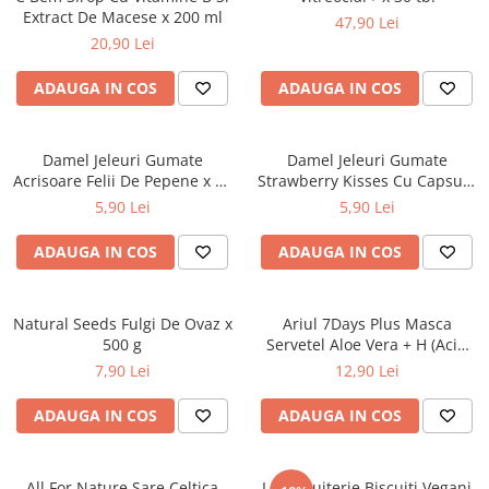
Uleiuri si unturi
Afectiuni neurovegetative
Raceala si gripa
Extract De Macese x 200 ml
Urinar
47,90 Lei
20,90 Lei
Antitusive
Neuropatii
Ingrijire la domiciliu
Decongestionant nazal
Antistres si anxietate
Scaune de dus
ADAUGA IN COS
ADAUGA IN COS
Dureri in gat
Sedative
Scaune WC de camera
Afectiuni urinare
Afectiuni oftalmologice
Orteze
Damel Jeleuri Gumate
Damel Jeleuri Gumate
Prostata
Afectiuni ORL
Orteze cervicale
Acrisoare Felii De Pepene x 80
Strawberry Kisses Cu Capsuni
Infectii urinare
Afectiuni osteo-musculo-articulare
g
x 80 g
Orteze copii
5,90 Lei
5,90 Lei
Antialergice
Orteze mana
Afectiuni respiratorii
ADAUGA IN COS
ADAUGA IN COS
Durere si antiinflamatoare
Orteze picior
Dureri in gat
Orteze spate, torace si abdomen
Antitusive
Plasturi
Natural Seeds Fulgi De Ovaz x
Raceala si gripa
Ariul 7Days Plus Masca
500 g
Servetel Aloe Vera + H (Acid
Recuperare
Decongestionant nazal
Hyaluronic) PH 5.5 Pentru
7,90 Lei
12,90 Lei
Afectiuni urinare
Tensiometre
Calmare x 23 g
Infectii urinare
ADAUGA IN COS
ADAUGA IN COS
Termometre
Prostata
Antialergice
All For Nature Sare Celtica
La Biscuiterie Biscuiti Vegani