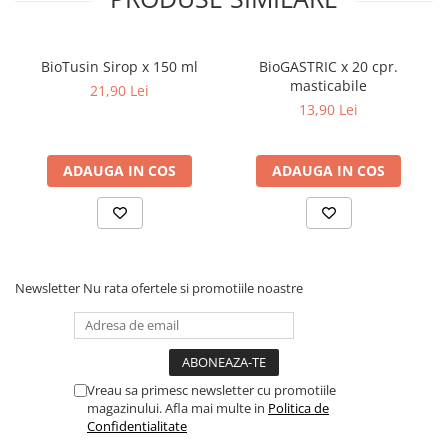
Dieta, nutritie si wellness
componente ale produsului. In cazul in care simptomele nu se
imbunatatesc, va recomandam sa consultati medicul. A se pastra
Ceai
la temperatura camerei si ferit de surse de lumina si caldura. A nu
BioTusin Sirop x 150 ml
BioGASTRIC x 20 cpr.
Nutritie speciala
se lasa la indemana si la vederea copiilor mici. Forma de
masticabile
21,90 Lei
prezentare: Sticluta de 180ml
Detoxifiere
13,90 Lei
Controlul greutatii
Igiena intima
ADAUGA IN COS
ADAUGA IN COS
Imunitate
Tonice si energizante
Vitamine si minerale
Newsletter
Nu rata ofertele si promotiile noastre
Vreau sa primesc newsletter cu promotiile
magazinului. Afla mai multe in
Politica de
Confidentialitate