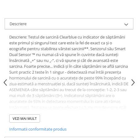
Uleiuri si unturi
Afectiuni neurovegetative
Raceala si gripa
Urinar
Antitusive
Neuropatii
Ingrijire la domiciliu
Decongestionant nazal
Antistres si anxietate
Scaune de dus
Descriere
Dureri in gat
Sedative
Scaune WC de camera
Afectiuni urinare
Afectiuni oftalmologice
Descriere: Testul de sarcină Clearblue cu indicator de săptămâni
Orteze
este primul și singurul test care este la fel de exact ca și o
Prostata
Afectiuni ORL
ecografie pentru stabilirea vârstei sarcinii**. Senzorul său Smart
Orteze cervicale
Infectii urinare
Dual Sensor ™ nu numai că vă spune în cuvinte dacă sunteți
Afectiuni osteo-musculo-articulare
Orteze copii
însărcinată „+” sau nu „-”, ci vă spune și cât de avansată este
Antialergice
Orteze mana
Afectiuni respiratorii
sarcina. Foarte precise... indică și în câte săptămâni se află sarcina
Durere si antiinflamatoare
Sunt practic 2 teste în 1 singur - detectează mai întâi prezența
Orteze picior
Dureri in gat
hormonului de sarcină cu o acuratețe de peste 99% începând cu
Orteze spate, torace si abdomen
Antitusive
ziua estimată a menstruației și, dacă sunteți însărcinată, indică DE
Plasturi
ASEMENEA câte săptămâni au trecut de la concepție: 1-2, 2-3 sau
Raceala si gripa
mai mult de 3 săptămâni (3+). Indicatorul săptămâni are o
Recuperare
Decongestionant nazal
acuratețe de 93% în detectarea momentului în care ați rămas
Afectiuni urinare
însărcinată. Testarea se poate efectua cu 5 zile mai devreme Atât
Tensiometre
de sensibil încât puteți efectua testarea cu până la 5 zile înaintea
Infectii urinare
Termometre
menstruației întârziate*. Rezultate digitale extrem de clare În
VEZI MAI MULT
Prostata
numai 3 minute, pe ecran va apărea rezultatul dumneavoastră
Informatii conformitate produs
însărcinată „+” sau absență sarcină „-”. Dacă rezultatul este
Antialergice
însărcinată „+”, testul va indica, de asemenea, cât timp a trecut de