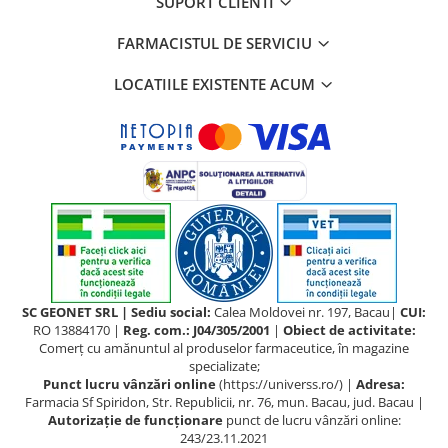
SUPORT CLIENTI
Uleiuri si unturi
Afectiuni neurovegetative
Raceala si gripa
Urinar
Antitusive
Neuropatii
FARMACISTUL DE SERVICIU
Ingrijire la domiciliu
Decongestionant nazal
Antistres si anxietate
Scaune de dus
LOCATIILE EXISTENTE ACUM
Dureri in gat
Sedative
Scaune WC de camera
Afectiuni urinare
Afectiuni oftalmologice
Orteze
Prostata
Afectiuni ORL
Orteze cervicale
Infectii urinare
Afectiuni osteo-musculo-articulare
Orteze copii
Antialergice
Orteze mana
Afectiuni respiratorii
Durere si antiinflamatoare
Orteze picior
Dureri in gat
Orteze spate, torace si abdomen
Antitusive
Plasturi
Raceala si gripa
SC GEONET SRL | Sediu social:
Calea Moldovei nr. 197, Bacau|
CUI:
Recuperare
Decongestionant nazal
RO 13884170 |
Reg. com.: J04/305/2001
|
Obiect de activitate:
Afectiuni urinare
Comerţ cu amănuntul al produselor farmaceutice, în magazine
Tensiometre
specializate;
Infectii urinare
Termometre
Punct lucru vânzări online
(https://universs.ro/) |
Adresa:
Farmacia Sf Spiridon, Str. Republicii, nr. 76, mun. Bacau, jud. Bacau |
Prostata
Autorizație de funcționare
punct de lucru vânzări online:
Antialergice
243/23.11.2021