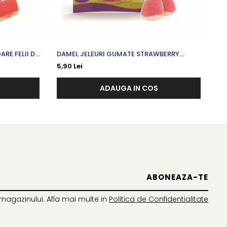
RE FELII DE
DAMEL JELEURI GUMATE STRAWBERRY
NA
KISSES CU CAPSUNI X 80 G
5,90 Lei
7,
ADAUGA IN COS
magazinului. Afla mai multe in
Politica de Confidentialitate