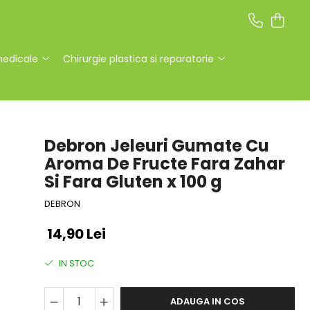
medicale
Chirurgie plastica si reparatorie
Debron Jeleuri Gumate Cu
Aroma De Fructe Fara Zahar
Si Fara Gluten x 100 g
DEBRON
14,90 Lei
IN STOC
ADAUGA IN COS