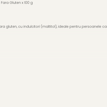
Fara Gluten x 100 g
ra gluten, cu indulcitori (maltitol), ideale pentru persoanele c
), vitamina C, arome naturale, coloranti naturali (extract de urz
arnauba, ceara de albine).