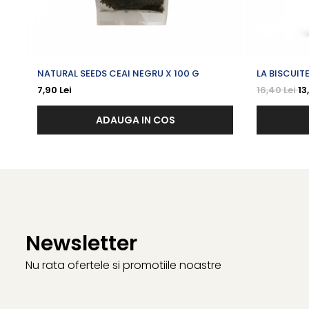
NATURAL SEEDS CEAI NEGRU X 100 G
LA BISCUIT
CIOCOLATA
7,90 Lei
16,40 Lei
13
120 G
ADAUGA IN COS
Newsletter
Nu rata ofertele si promotiile noastre