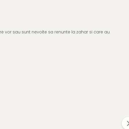
are vor sau sunt nevoite sa renunte la zahar si care au
ica, concentrat de soc, extract de spanac), ulei vegetal