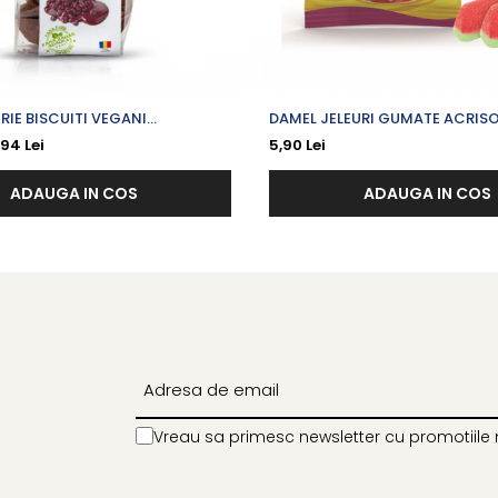
ERIE BISCUITI VEGANI
DAMEL JELEURI GUMATE ACRISOA
 CU PORTOCALE SI COCOS X
PEPENE X 80 G
,94 Lei
5,90 Lei
ADAUGA IN COS
ADAUGA IN COS
Vreau sa primesc newsletter cu promotiile 