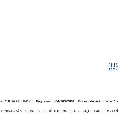
au|
CUI:
RO 13884170 |
Reg. com.: J04/305/2001
|
Obiect de activitate:
Com
:
Farmacia Sf Spiridon, Str. Republicii, nr. 76, mun. Bacau, jud. Bacau |
Autori