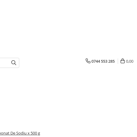
0744 553 285
0,00
bonat De Sodiu x 500 g