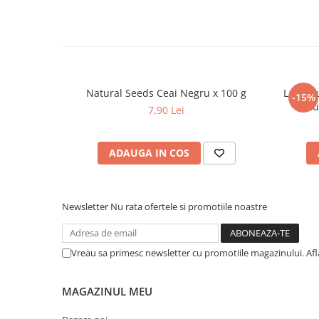
Dieta, nutritie si wellness
Ceai
Nutritie speciala
Detoxifiere
Controlul greutatii
Natural Seeds Ceai Negru x 100 g
La Bisc
-15%
Igiena intima
Cu
7,90 Lei
Imunitate
Tonice si energizante
ADAUGA IN COS
Vitamine si minerale
Newsletter
Nu rata ofertele si promotiile noastre
Vreau sa primesc newsletter cu promotiile magazinului. Af
MAGAZINUL MEU