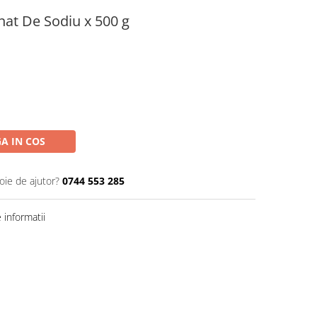
nat De Sodiu x 500 g
A IN COS
oie de ajutor?
0744 553 285
informatii