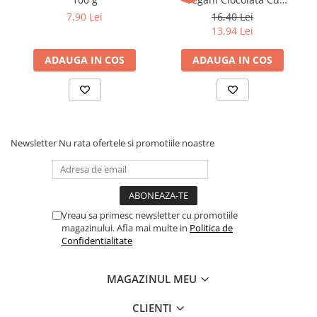
Dieta, nutritie si wellness
Portocale Si Cocos x 120 g
7,90 Lei
16,40 Lei
13,94 Lei
Ceai
Nutritie speciala
ADAUGA IN COS
ADAUGA IN COS
Detoxifiere
Controlul greutatii
Igiena intima
Imunitate
Newsletter
Nu rata ofertele si promotiile noastre
Tonice si energizante
Vitamine si minerale
Vreau sa primesc newsletter cu promotiile
magazinului. Afla mai multe in
Politica de
Confidentialitate
MAGAZINUL MEU
CLIENTI