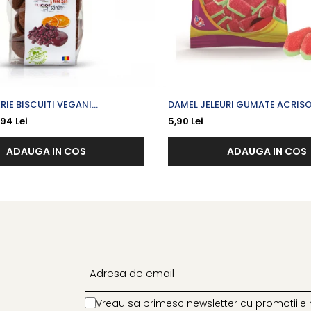
ERIE BISCUITI VEGANI
DAMEL JELEURI GUMATE ACRISOA
 CU PORTOCALE SI COCOS X
PEPENE X 80 G
,94 Lei
5,90 Lei
ADAUGA IN COS
ADAUGA IN COS
Vreau sa primesc newsletter cu promotiile 