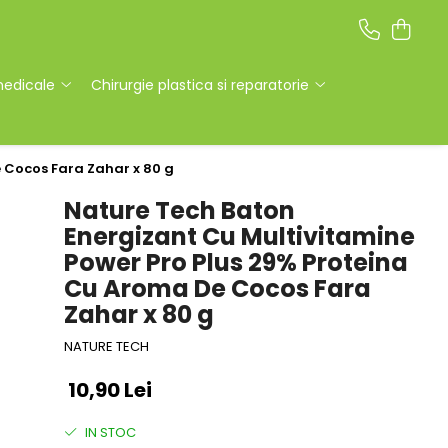
medicale
Chirurgie plastica si reparatorie
 Cocos Fara Zahar x 80 g
Nature Tech Baton
Energizant Cu Multivitamine
Power Pro Plus 29% Proteina
Cu Aroma De Cocos Fara
Zahar x 80 g
NATURE TECH
10,90 Lei
IN STOC