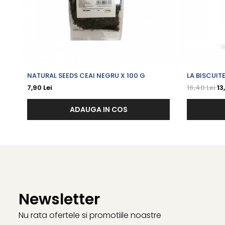
Prezentare: 80 g
NATURAL SEEDS CEAI NEGRU X 100 G
LA BISCUIT
CIOCOLATA
7,90 Lei
16,40 Lei
13
120 G
ADAUGA IN COS
Newsletter
Nu rata ofertele si promotiile noastre