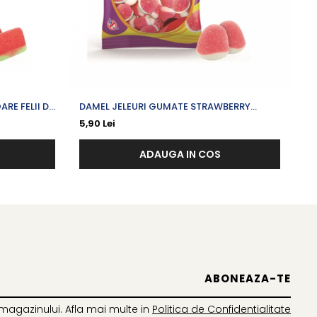
RE FELII DE
DAMEL JELEURI GUMATE STRAWBERRY
NA
KISSES CU CAPSUNI X 80 G
5,90 Lei
7,
ADAUGA IN COS
magazinului. Afla mai multe in
Politica de Confidentialitate