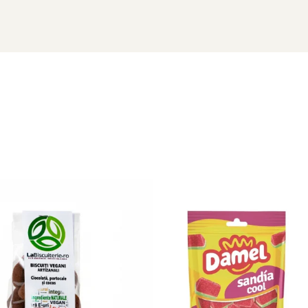
lune si alte nuci.
oarelui. Mediu uscat. Temperatura intre 10°C – 23°C. Umiditate r
i imediat.