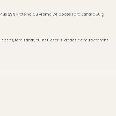
 Plus 29% Proteina Cu Aroma De Cocos Fara Zahar x 80 g
cos, fara zahar, cu indulcitori si adaos de multivitamine.
14%, izolat proteic din soia 11%, izolat proteic din lapte 5%, 
emulgator: lecitina de rapita), arome naturale: vanilina, umect
mono si digliceride ale acizilor grasi, substante de imbogatir
acid citric, arome naturale: nuca de cocos.