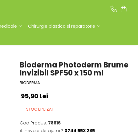
medicale
Chirurgie plastica si reparatorie
Bioderma Photoderm Brume
Invizibil SPF50 x 150 ml
BIODERMA
95,90 Lei
STOC EPUIZAT
Cod Produs:
78616
Ai nevoie de ajutor?
0744 553 285