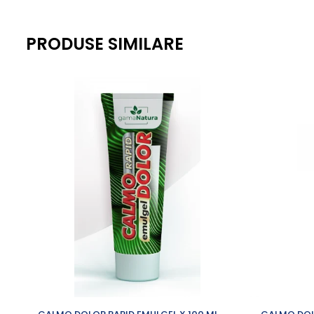
Antialergice
Dieta, nutritie si wellness
PRODUSE SIMILARE
Ceai
Nutritie speciala
Detoxifiere
Controlul greutatii
Igiena intima
Imunitate
Tonice si energizante
Vitamine si minerale