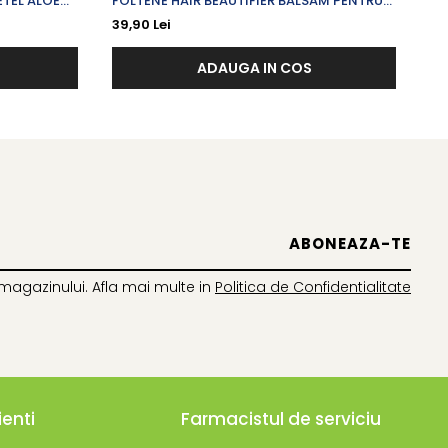
ETEL ALOE
FOLTENE HAIR BEAUTIFIER BALSAM PENTRU
HE
H 5.5
PAR DETERIORAT SI USCAT X 180 ML
EX
39,90 Lei
12
PE
ADAUGA IN COS
magazinului. Afla mai multe in
Politica de Confidentialitate
ienti
Farmacistul de serviciu