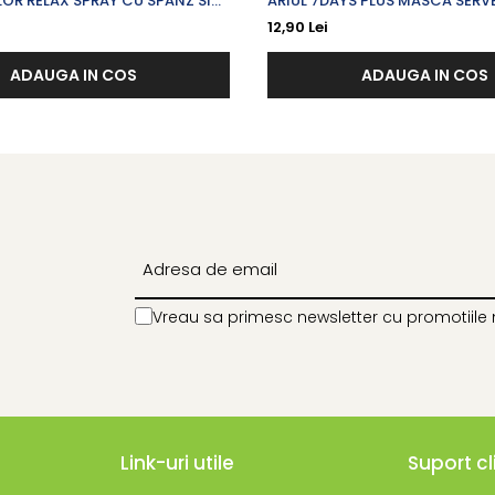
OR RELAX SPRAY CU SPANZ SI
ARIUL 7DAYS PLUS MASCA SERV
X 100 ML
VERA + H (ACID HYALURONIC) P
12,90 Lei
PENTRU CALMARE X 23 G
ADAUGA IN COS
ADAUGA IN COS
Vreau sa primesc newsletter cu promotiile 
Link-uri utile
Suport cl