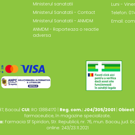
Ministerul sanatatii
Luni - Viner
Ministerul Sanatatii - Contact
Telefon: 0
Ministerul Sanatatii - ANMDM
Email: com
ANMDM - Raporteaza o reactie
adversa
97, Bacau|
CUI:
RO 13884170 |
Reg. com.: J04/305/2001
|
Obiect 
farmaceutice, în magazine specializate;
a:
Farmacia Sf Spiridon, Str. Republicii, nr. 76, mun. Bacau, jud. 
online: 243/23.11.2021