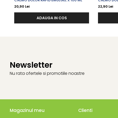
CALMO DOLOR RAPID EMULGEL X 100 ML
CALMO DOL
CAPSICUM 
20,90 Lei
22,90 Lei
ADAUGA IN COS
Newsletter
Nu rata ofertele si promotiile noastre
Magazinul meu
Clienti