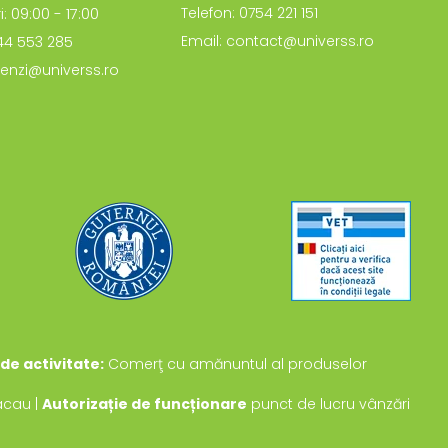
i: 09:00 - 17:00
Telefon: 0754 221 151
Email: contact@universs.ro
744 553 285
enzi@universs.ro
de activitate:
Comerţ cu amănuntul al produselor
Bacau |
Autorizație de funcționare
punct de lucru vânzări