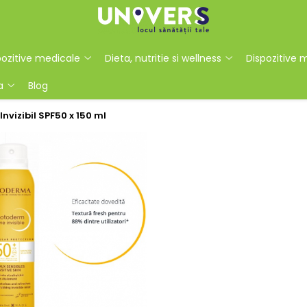
ozitive medicale
Dieta, nutritie si wellness
Dispozitive 
a
Blog
vizibil SPF50 x 150 ml