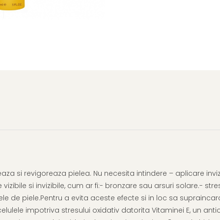
za si revigoreaza pielea. Nu necesita intindere – aplicare inviz
izibile si invizibile, cum ar fi:- bronzare sau arsuri solare.- stre
ele de piele.Pentru a evita aceste efecte si in loc sa suprainca
lulele impotriva stresului oxidativ datorita Vitaminei E, un antio