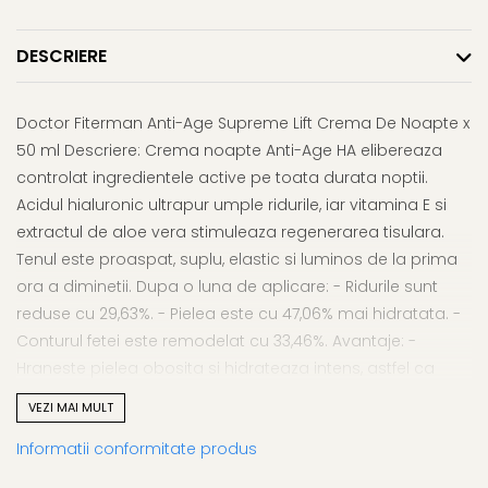
Afectiuni respiratorii
Uleiuri si unturi
Afectiuni neurovegetative
Urinar
Raceala si gripa
Neuropatii
Ingrijire la domiciliu
DESCRIERE
Antitusive
Antistres si anxietate
Scaune de dus
Decongestionant nazal
Sedative
Scaune WC de camera
Doctor Fiterman Anti-Age Supreme Lift Crema De Noapte x
Dureri in gat
Afectiuni oftalmologice
Orteze
50 ml Descriere: Crema noapte Anti-Age HA elibereaza
Afectiuni urinare
Afectiuni ORL
Orteze cervicale
controlat ingredientele active pe toata durata noptii.
Prostata
Afectiuni osteo-musculo-
Orteze copii
Acidul hialuronic ultrapur umple ridurile, iar vitamina E si
Infectii urinare
articulare
extractul de aloe vera stimuleaza regenerarea tisulara.
Orteze mana
Antialergice
Afectiuni respiratorii
Tenul este proaspat, suplu, elastic si luminos de la prima
Orteze picior
Durere si antiinflamatoare
ora a diminetii. Dupa o luna de aplicare: - Ridurile sunt
Dureri in gat
Orteze spate, torace si abdomen
reduse cu 29,63%. - Pielea este cu 47,06% mai hidratata. -
Antitusive
Plasturi
Conturul fetei este remodelat cu 33,46%. Avantaje: -
Raceala si gripa
Recuperare
Hraneste pielea obosita si hidrateaza intens, astfel ca
Decongestionant nazal
Tensiometre
tenul este revitalizat complet pana dimineata; - Reduce
Afectiuni urinare
VEZI MAI MULT
Termometre
aspectul ridurilor prin hidratarea pielii in profunzime si
Infectii urinare
Informatii conformitate produs
refacerea structurii de colagen; - Creste rezervele de apa
Prostata
la nivelul pielii, care capata un aspect tanar si luminos; -