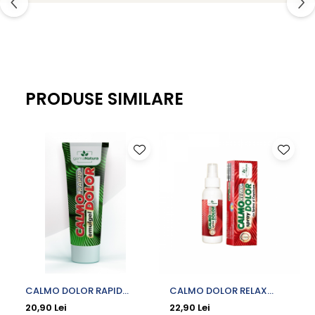
Antialergice
Dieta, nutritie si wellness
Ceai
Nutritie speciala
Detoxifiere
PRODUSE SIMILARE
Controlul greutatii
Igiena intima
Imunitate
Tonice si energizante
Vitamine si minerale
CALMO DOLOR RAPID
CALMO DOLOR RELAX
EMULGEL X 100 ML
SPRAY CU SPANZ SI
20,90 Lei
22,90 Lei