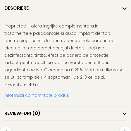
Afectiuni respiratorii
Uleiuri si unturi
Afectiuni neurovegetative
Urinar
DESCRIERE
Raceala si gripa
Neuropatii
Ingrijire la domiciliu
Antitusive
Antistres si anxietate
Scaune de dus
Decongestionant nazal
Proprietati: - ofera ingrijire complementara in
Sedative
Scaune WC de camera
tratamentele parodontale si dupa implant dentar; -
Dureri in gat
Afectiuni oftalmologice
Orteze
pentru gingii sensibile, pentru persoanele care nu pot
Afectiuni urinare
Afectiuni ORL
Orteze cervicale
efectua in mod corect periajul dentar; - actiune
Prostata
Afectiuni osteo-musculo-
Orteze copii
dezinfectanta tintita, efect de bariera de protectie; -
Infectii urinare
articulare
Orteze mana
indicat pentru adulti si copii cu varsta peste 6 ani.
Antialergice
Afectiuni respiratorii
Ingrediente active: Clorhexidina 0.20%. Mod de utilizare: A
Orteze picior
Durere si antiinflamatoare
se utiliza timp de 1-4 saptamani. De 2-3 ori pe zi.
Dureri in gat
Orteze spate, torace si abdomen
Prezentare: 40 ml
Antitusive
Plasturi
Raceala si gripa
Recuperare
Informatii conformitate produs
Decongestionant nazal
Tensiometre
Afectiuni urinare
Termometre
REVIEW-URI
(0)
Infectii urinare
Prostata