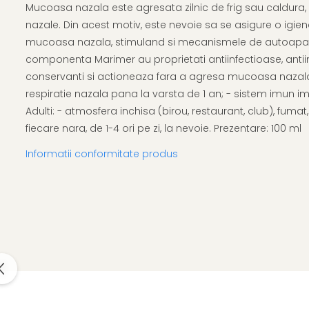
Afectiuni respiratorii
Uleiuri si unturi
Mucoasa nazala este agresata zilnic de frig sau caldura, 
Afectiuni neurovegetative
Urinar
Raceala si gripa
nazale. Din acest motiv, este nevoie sa se asigure o igiena 
Neuropatii
Ingrijire la domiciliu
mucoasa nazala, stimuland si mecanismele de autoaparare a
Antitusive
Antistres si anxietate
Scaune de dus
componenta Marimer au proprietati antiinfectioase, antiinf
Decongestionant nazal
Sedative
Scaune WC de camera
conservanti si actioneaza fara a agresa mucoasa nazala. P
Dureri in gat
Afectiuni oftalmologice
Orteze
respiratie nazala pana la varsta de 1 an; - sistem imun imat
Afectiuni urinare
Afectiuni ORL
Orteze cervicale
Adulti: - atmosfera inchisa (birou, restaurant, club), fuma
Prostata
Afectiuni osteo-musculo-
fiecare nara, de 1-4 ori pe zi, la nevoie. Prezentare: 100 ml
Orteze copii
Infectii urinare
articulare
Orteze mana
Antialergice
Informatii conformitate produs
Afectiuni respiratorii
Orteze picior
Durere si antiinflamatoare
Dureri in gat
Orteze spate, torace si abdomen
Antitusive
Plasturi
Raceala si gripa
Recuperare
Decongestionant nazal
Tensiometre
Afectiuni urinare
Termometre
Infectii urinare
Prostata