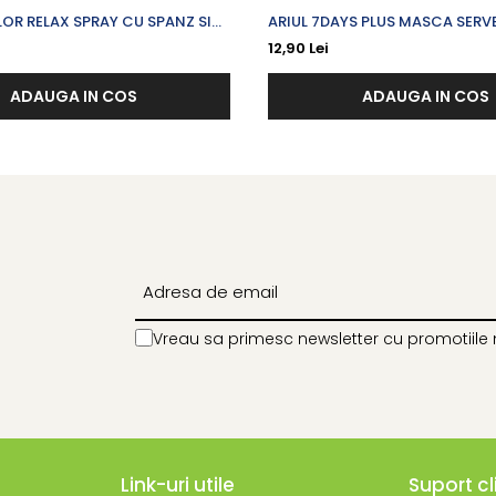
OR RELAX SPRAY CU SPANZ SI
ARIUL 7DAYS PLUS MASCA SERV
X 100 ML
VERA + H (ACID HYALURONIC) P
12,90 Lei
PENTRU CALMARE X 23 G
ADAUGA IN COS
ADAUGA IN COS
Vreau sa primesc newsletter cu promotiile 
Link-uri utile
Suport cl