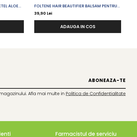
ETEL ALOE
FOLTENE HAIR BEAUTIFIER BALSAM PENTRU
HE
H 5.5
PAR DETERIORAT SI USCAT X 180 ML
EX
39,90 Lei
12
PE
ADAUGA IN COS
magazinului. Afla mai multe in
Politica de Confidentialitate
ienti
Farmacistul de serviciu