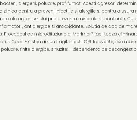
bacterii, alergeni, poluare, praf, fumat. Acesti agresori deter
zilnica pentru a preveni infectiile si alergiile si pentru a usura
le organismului prin prezenta mineralelor continute. Cuprul, M
lamatorii, antialergice si antioxidante. Solutia de apa de mare 
rocedeul de microdifuziune al Marimer? faciliteaza eliminarea 
ur. Copii: - sistem imun fragil, infectii ORL frecvente, risc mare
t, poluare, rinite alergice, sinuzite; - dependenta de decongesti