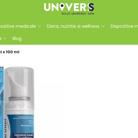
ozitive medicale
Dieta, nutritie si wellness
Dispozitive 
a
Blog
 x 100 ml