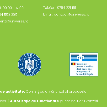
i: 09:00 - 17:00
Telefon: 0754 221 151
Email: contact@universs.ro
744 553 285
enzi@universs.ro
de activitate:
Comerţ cu amănuntul al produselor
Bacau |
Autorizație de funcționare
punct de lucru vânzări