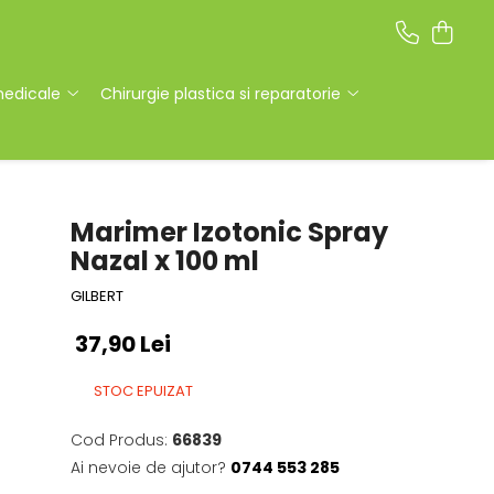
medicale
Chirurgie plastica si reparatorie
Marimer Izotonic Spray
Nazal x 100 ml
GILBERT
37,90 Lei
STOC EPUIZAT
Cod Produs:
66839
Ai nevoie de ajutor?
0744 553 285