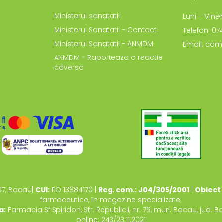
Ministerul sanatatii
Luni - Viner
Ministerul Sanatatii - Contact
Telefon: 0
Ministerul Sanatatii - ANMDM
Email: com
ANMDM - Raporteaza o reactie
adversa
97, Bacau|
CUI:
RO 13884170 |
Reg. com.: J04/305/2001
|
Obiect 
farmaceutice, în magazine specializate;
a:
Farmacia Sf Spiridon, Str. Republicii, nr. 76, mun. Bacau, jud. 
online: 243/23.11.2021