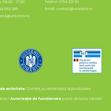
i: 09:00 - 17:00
Telefon: 0754 221 151
Email: contact@universs.ro
744 553 285
enzi@universs.ro
de activitate:
Comerţ cu amănuntul al produselor
Bacau |
Autorizație de funcționare
punct de lucru vânzări