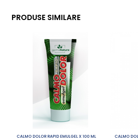
Antialergice
Dieta, nutritie si wellness
PRODUSE SIMILARE
Ceai
Nutritie speciala
Detoxifiere
Controlul greutatii
Igiena intima
Imunitate
Tonice si energizante
Vitamine si minerale
CALMO DOLOR RAPID EMULGEL X 100 ML
CALMO DOL