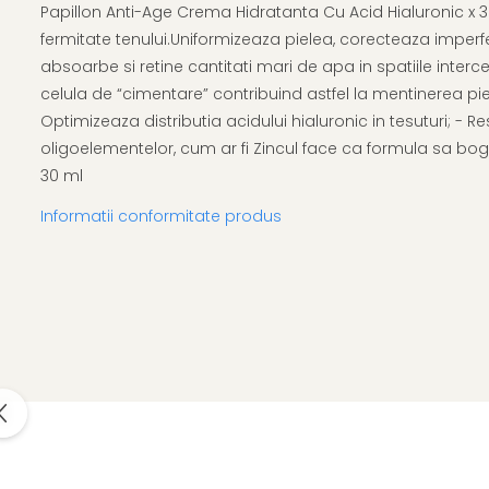
Afectiuni respiratorii
Uleiuri si unturi
Papillon Anti-Age Crema Hidratanta Cu Acid Hialuronic x 30
Afectiuni neurovegetative
Urinar
Raceala si gripa
fermitate tenului.Uniformizeaza pielea, corecteaza imperfect
Neuropatii
Ingrijire la domiciliu
absoarbe si retine cantitati mari de apa in spatiile interc
Antitusive
Antistres si anxietate
Scaune de dus
celula de “cimentare” contribuind astfel la mentinerea pieli
Decongestionant nazal
Sedative
Scaune WC de camera
Optimizeaza distributia acidului hialuronic in tesuturi; - R
Dureri in gat
Afectiuni oftalmologice
Orteze
oligoelementelor, cum ar fi Zincul face ca formula sa bog
Afectiuni urinare
Afectiuni ORL
Orteze cervicale
30 ml
Prostata
Afectiuni osteo-musculo-
Orteze copii
Infectii urinare
Informatii conformitate produs
articulare
Orteze mana
Antialergice
Afectiuni respiratorii
Orteze picior
Durere si antiinflamatoare
Dureri in gat
Orteze spate, torace si abdomen
Antitusive
Plasturi
Raceala si gripa
Recuperare
Decongestionant nazal
Tensiometre
Afectiuni urinare
Termometre
Infectii urinare
Prostata