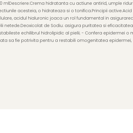
 mlDescriere:Crema hidratanta cu actiune antirid, umple ridurile
iunile acesteia, o hidrateaza si o tonifica.Principii active:Acid
elulare, acidul hialuronic joaca un rol fundamental in asigurare
i netede.Deoxicolat de Sodiu: asigura puritatea si eficacitatea in
estabileste echilibrul hidrolipidic al pielii; - Confera epidermei 
ata sa fie potrivita pentru a restabili omogenitatea epidermei, 