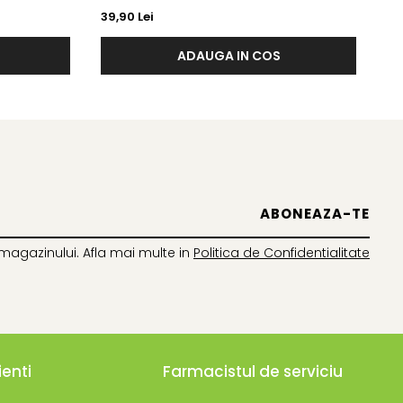
H 5.5
PAR DETERIORAT SI USCAT X 180 ML
EX
39,90 Lei
12
PE
ADAUGA IN COS
magazinului. Afla mai multe in
Politica de Confidentialitate
ienti
Farmacistul de serviciu