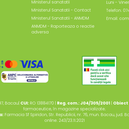
Ministerul sanatatii
Luni - Viner
Ministerul Sanatatii - Contact
Telefon: 0
Ministerul Sanatatii - ANMDM
Email: com
ANMDM - Raporteaza o reactie
adversa
97, Bacau|
CUI:
RO 13884170 |
Reg. com.: J04/305/2001
|
Obiect 
farmaceutice, în magazine specializate;
a:
Farmacia Sf Spiridon, Str. Republicii, nr. 76, mun. Bacau, jud. 
online: 243/23.11.2021