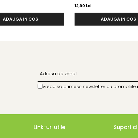
X 100 ML
VERA + H (ACID HYALURONIC) P
12,90 Lei
PENTRU CALMARE X 23 G
ADAUGA IN COS
ADAUGA IN COS
Vreau sa primesc newsletter cu promotiile 
Link-uri utile
Suport cl