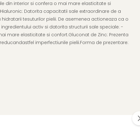
 din interior si confera o mai mare elasticitate si
 Hialuronic: Datorita capacitatii sale extraordinare de a
a hidratarii tesuturilor pielii. De asemenea actioneaza ca o
gredientului activ si datorita structurii sale speciale: -
o mai mare elasticitate si confort.Gluconat de Zinc: Prezenta
reducandastfel imperfectiunile pielii.Forma de prezentare: