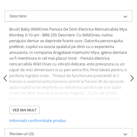
Uleiuri si unturi
Afectiuni neurovegetative
Raceala si gripa
Urinar
Antitusive
Neuropatii
Ingrijire la domiciliu
Descriere
Decongestionant nazal
Antistres si anxietate
Scaune de dus
Dureri in gat
Sedative
Brush Baby WildOnes Periuta De Dinti Electrica Reincarcabila Mya
Scaune WC de camera
Monkey 0-10 ani - BRB 235 Descriere: Cu WildOnes, rutina
Afectiuni urinare
Afectiuni oftalmologice
Orteze
periajului dentar se deprinde foarte usor. Datorita personajului
Prostata
Afectiuni ORL
preferat, copilul va asocia spalatul pe dinti cu o experienta
Orteze cervicale
amuzanta. In compania dragalasei maimutici Mya, igiena dentara
Infectii urinare
Afectiuni osteo-musculo-articulare
Orteze copii
va fi mentinuta in cel mai placut mod. - Periuta electrica
Antialergice
reincarcabila Wild Ones cu vibratii delicate, este prevazuta cu un
Orteze mana
Afectiuni respiratorii
capat de mici dimensiuni si cu peri extra-fini, fiind ideala pentru o
Durere si antiinflamatoare
Orteze picior
Dureri in gat
perfecta ingrijire orala. - Timpul de functionare prestabilit la 2
Orteze spate, torace si abdomen
minute si avertismentul luminos primit la fiecare 30 de secunde
Antitusive
ajuta copilul sa se deprinda cu obiceiului sanatos de a se spala
Plasturi
Raceala si gripa
corect pe dinti, inca de la o varsta frageda. - Cu joc de lumini,
Recuperare
Decongestionant nazal
pentru un periaj dentar efectuat in mod corect. - Reincarcabila
(USB magnetic mai sigur pentru copii). Incarcare de 4 ore = 28 zile
Afectiuni urinare
Tensiometre
de periaj (2 minute x 2 periaje pe zi). - Produsul Wild Ones a fost
VEZI MAI MULT
Infectii urinare
conceput astfel incat sa se adapteze tuturor etapelor de
Termometre
Informatii conformitate produs
dezvoltare a danturii. - Prevazuta cu ventuza la baza, pentru
Prostata
fixarea pe orice suprafata. - Se comercializeaza cu doua capete de
Antialergice
rezerva. Instructiuni de utilizare: - Aplicati o cantitate mica de
Review-uri
(0)