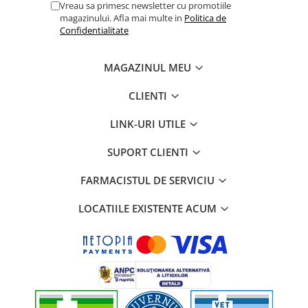
Vreau sa primesc newsletter cu promotiile
Nu incarcati periuta in baie sau in alte medii cu un grad de
magazinului. Afla mai multe in
Politica de
umiditate ridicat. Verificati periodic integritatea cablului USB.
Confidentialitate
Utilizati produsul exclusiv in scopul descris de producator. Nu
atasati periutei alte dispozitive sau cabluri nerecomandate,
deoarece exista riscul unor vatamari corporale grave.
MAGAZINUL MEU
CLIENTI
LINK-URI UTILE
SUPORT CLIENTI
FARMACISTUL DE SERVICIU
LOCATIILE EXISTENTE ACUM